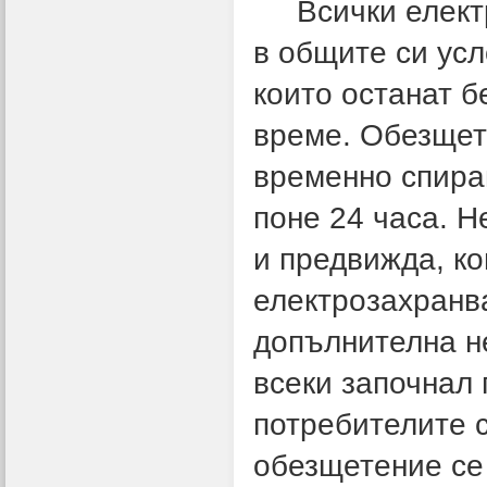
Всички електр
в общите си усл
които останат б
време. Обезщет
временно спира
поне 24 часа. Н
и предвижда, ко
електрозахранва
допълнителна не
всеки започнал 
потребителите с
обезщетение се