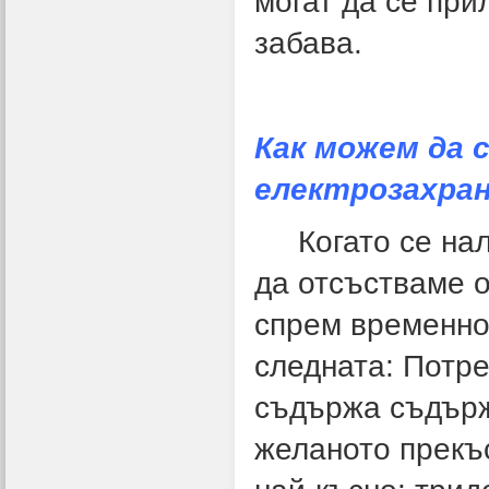
могат да се пр
забава.
Как можем да 
електрозахра
Когато се нала
да отсъстваме о
спрем временно
следната: Потре
съдържа съдърж
желаното прекъс