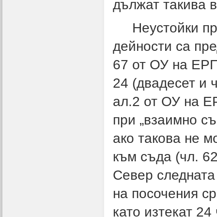
дължат такива в
Неустойки при
дейности са пре
67 от ОУ на ЕРП
24 (двадесет и 
ал.2 от ОУ на 
при „взаимно съ
ако такова не м
към съда (чл. 6
Север следната 
на посочения с
като изтекат 24