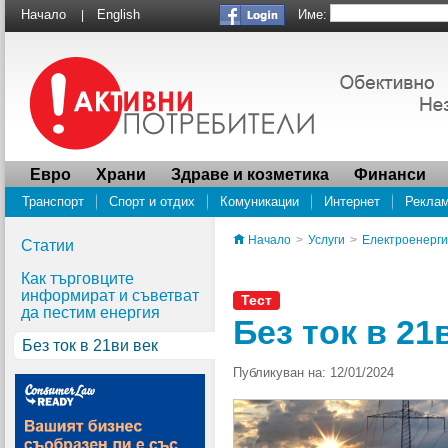
Име:
Начало
English
|
Евро
Храни
Здраве и козметика
Финанси
Транспорт
Спорт и отдих
Комуникации
Интернет
Рекла
Водоснабдяване
ПРОУЧВАНЕ Социалната отговорност на суперма
Начало
>
Услуги
>
Електроенерг
Статии
Как търговците
информират и съветват
Тест
да пестим енергия
Без ток в 21
Без ток в 21ви век
Публикуван на: 12/01/2024