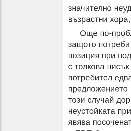
значително неуд
възрастни хора,
Още по-пробле
защото потреби
позиция при по
с толкова нисъ
потребител едв
предложението н
този случай дор
неустойката при
явява посочена