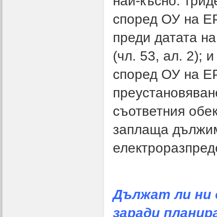
най-късно: трид
според ОУ на ЕР
преди датата н
(чл. 53, ал. 2);
според ОУ на ЕР
преустановяван
съответния обе
заплаща дължим
електроразпред
Дължат ли ни 
заради
планир