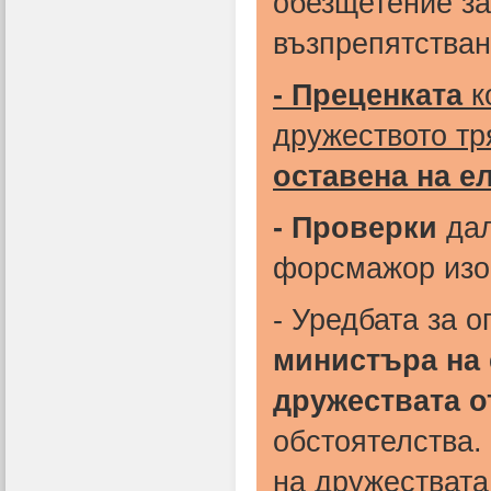
обезщетение за
възпрепятстван
- Преценката
к
дружеството тр
оставена на е
- Проверки
дал
форсмажор из
- Уредбата за 
министъра на 
дружествата о
обстоятелства.
на дружествата