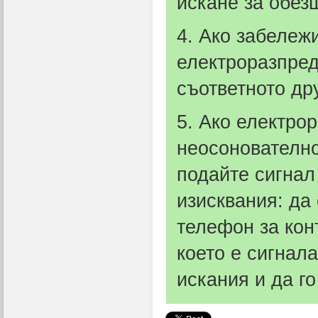
искане за обез
4. Ако забележ
електроразпред
съответното др
5. Ако електро
неосонователно
подайте сигнал
изисквания: да
телефон за кон
което е сигнал
искания и да г