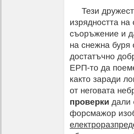
Тези дружеств
изрядността на 
съоръжение и да
на снежна буря 
достатъчно добр
ЕРП-то да поеме
както заради ло
от неговата неб
проверки
дали 
форсмажор из
електроразпред