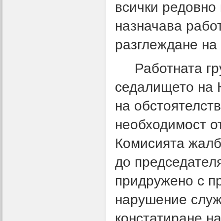
всички редовно 
назначава работ
разглеждане на 
Работната груп
седалището на 
на обстоятелств
необходимост от
Комисията жалб
до председател
придружено с пр
нарушение служи
констатиране н