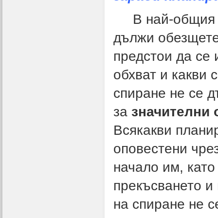
В най-общия сл
дължи обезщете
предстои да се 
обхват и какви 
спиране не се д
за
значителни 
Всякакви плани
оповестени чрез
начало им, като
прекъсването и 
на спиране не с