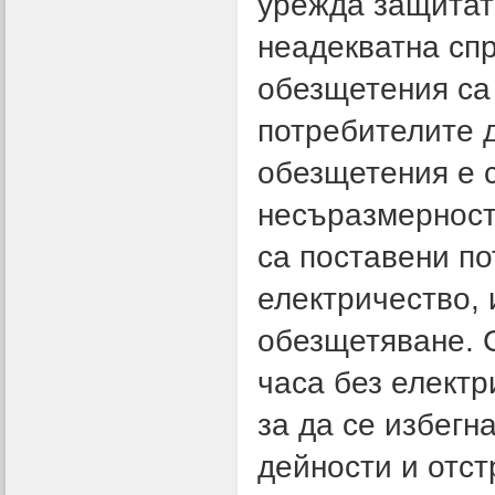
урежда защитат
неадекватна сп
обезщетения са 
потребителите 
обезщетения е 
несъразмерност
са поставени по
електричество, 
обезщетяване. 
часа без електр
за да се избегн
дейности и отс