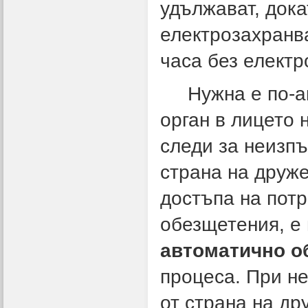
удължават, дока
електрозахранв
часа без електр
Нужна е по-акт
орган в лицето 
следи за неизп
страна на друже
достъпа на пот
обезщетения, е
автоматично о
процеса. При н
от страна на др