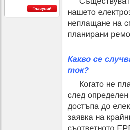
Съществуват ня
Гласувай
нашето електро
неплащане на см
планирани ремо
Какво се случ
ток?
Когато не плащ
след определен
достъпа до елек
заявка на крайн
съответното ЕРП