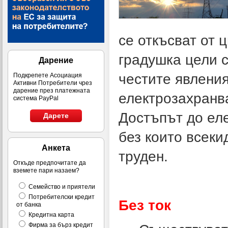
се откъсват от 
градушка цели с
Дарение
честите явлени
Подкрепете Асоциация
Активни Потребители чрез
дарение през платежната
електрозахранв
система PayPal
Достъпът до еле
Дарете
без които всеки
Анкета
труден.
Откъде предпочитате да
вземете пари назаем?
Семейство и приятели
Потребителски кредит
Без ток
от банка
Кредитна карта
Фирма за бърз кредит