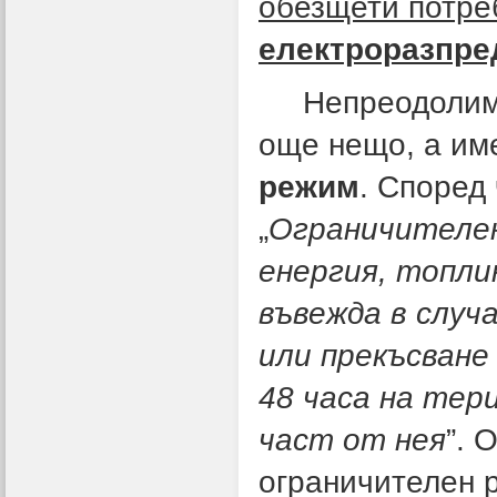
обезщети потр
електроразпре
Непреодолимата
още нещо, а им
режим
. Според 
„
Ограничителен
енергия, топли
въвежда в случ
или прекъсване
48 часа на тер
част от нея
”. 
ограничителен 