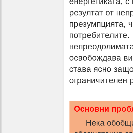
енергетиката, с
резултат от неп
презумпцията, 
потребителите.
непреодолимата 
освобождава ви
става ясно защо
ограничителен 
Основни проб
Нека обобщим 