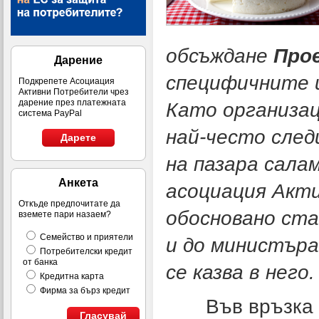
обсъждане
Про
Дарение
специфичните и
Подкрепете Асоциация
Активни Потребители чрез
дарение през платежната
Като организац
система PayPal
най-често след
Дарете
на пазара сала
Анкета
асоциация Акт
Откъде предпочитате да
обосновано ста
вземете пари назаем?
Семейство и приятели
и до министъра
Потребителски кредит
от банка
се казва в него.
Кредитна карта
Фирма за бърз кредит
Във връзка с 
Гласувай