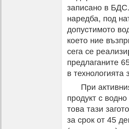
записано в БДС.
наредба, под на
допустимото во
което ние възп
сега се реализи
предлаганите 6
в технологията 
При активния е
продукт с водн
това тази загот
за срок от 45 д