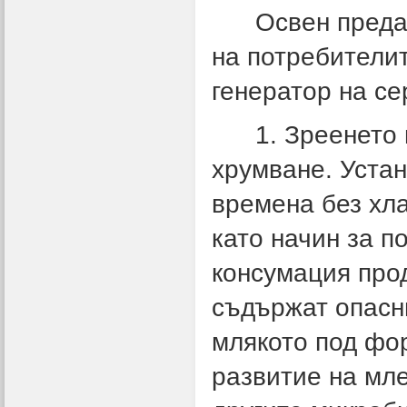
Освен предате
на потребителит
генератор на се
1. Зреенето на
хрумване. Устан
времена без хл
като начин за п
консумация прод
съдържат опасни
млякото под фор
развитие на мле