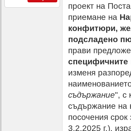
проект на Пост
приемане на
На
конфитюри, же
подсладено пю
прави предложе
специфичните 
изменя разпоред
наименованието
съдържание
", 
съдържание на в
посочения срок 
3.2.2025 г.), и