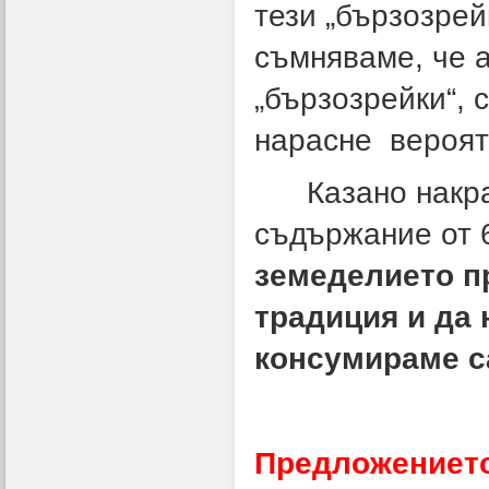
тези „бързозрейк
съмняваме, че а
„бързозрейки“, 
нарасне вероят
Казано накратк
съдържание от 
земеделието п
традиция и да 
консумираме с
Предложението