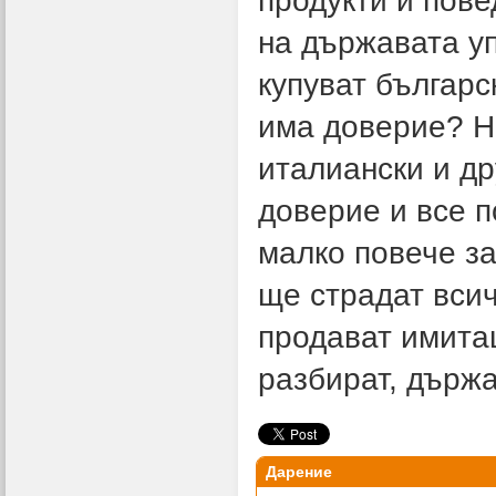
продукти и пов
на държавата уп
купуват българс
има доверие? Н
италиански и др
доверие и все п
малко повече за
ще страдат всич
продават имита
разбират, държ
Дарение