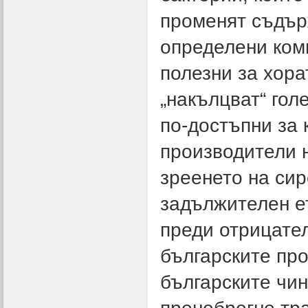
променят съдър
определени комп
полезни за хор
„накълцват“ гол
по-достъпни за 
производители н
зреенето на сир
задължителен ет
преди отрицател
българските пр
българските чин