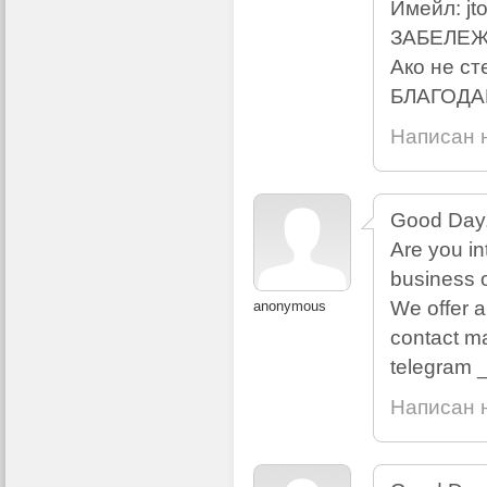
Имейл:
j
ЗАБЕЛЕ
Ако не ст
БЛАГОДА
Написан н
Good Day
Are you in
business 
We offer al
anonymous
contact ma
telegram _
Написан н