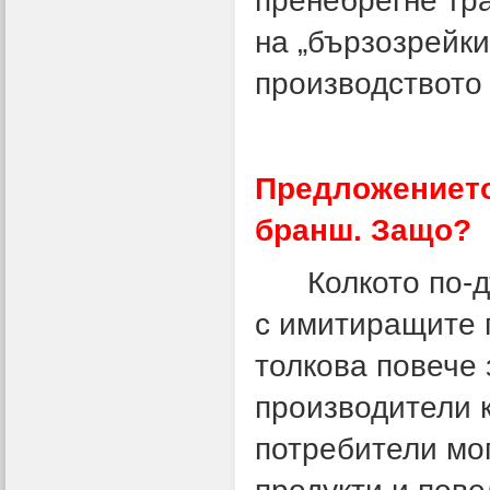
пренебрегне тра
на „бързозрейки
производството 
Предложението
бранш. Защо?
Колкото по-дъ
с имитиращите п
толкова повече
производители к
потребители мо