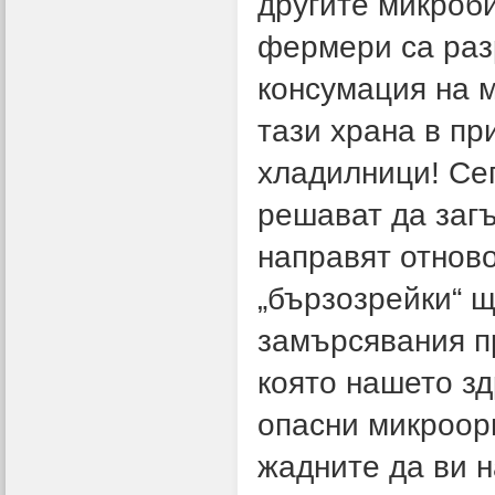
другите микроби
фермери са раз
консумация на м
тази храна в пр
хладилници! Сег
решават да заг
направят отново
„бързозрейки“ 
замърсявания пр
която нашето зд
опасни микроорг
жадните да ви н