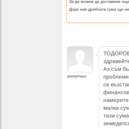
За да можем да доставяме още
Дори най-дребната сума ще ни
ТОДОРО
здравейт
Аз съм б
проблеми
anonymous
се възста
финансов
намерите 
малка сум
тази сума
земеделск