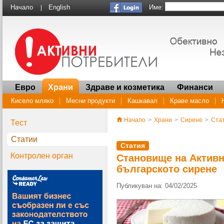
Име:
Начало
English
|
Евро
Храни
Здраве и козметика
Финанси
Кисело мляко
Месни продукти
Кашкавал
Краве масло
Начало
>
Храни
>
Сирене
>
Ста
Тест
Статии
Статия
Контролен орган
Становище на Активн
българското сирене
Публикуван на: 04/02/2025