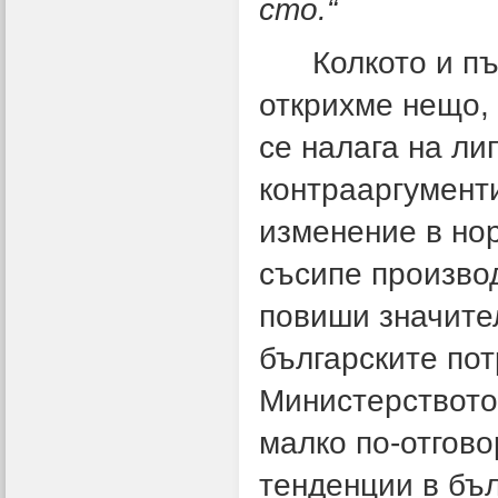
сто.“
Колкото и път
открихме нещо, 
се налага на л
контрааргумент
изменение в нор
съсипе производ
повиши значител
българските по
Министерството 
малко по-отгово
тенденции в бъ