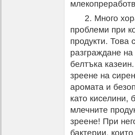
млекопреработв
2. Много хора,
проблеми при к
продукти. Това 
разграждане на
белтъка казеин.
зреене на сирен
аромата и безо
като киселини, 
млечните продук
зреене! При нег
бактерии, които