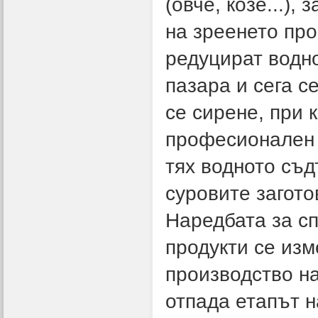
(овче, козе...),
на зреенето про
редуцират водн
пазара и сега с
се сирене, при 
професионален 
тях водното съд
суровите загото
Наредбата за с
продукти се изм
производство на
отпада етапът н