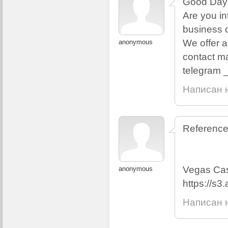
Good Day
Are you in
business 
We offer al
anonymous
contact ma
telegram _
Написан н
Reference
Vegas Cas
anonymous
https://s
Написан н