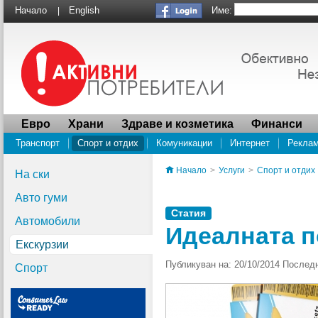
Име:
Начало
English
|
Евро
Храни
Здраве и козметика
Финанси
Транспорт
Спорт и отдих
Комуникации
Интернет
Рекла
Водоснабдяване
ПРОУЧВАНЕ Социалната отговорност на суперма
Начало
>
Услуги
>
Спорт и отдих
На ски
Авто гуми
Статия
Автомобили
Идеалната п
Екскурзии
Публикуван на: 20/10/2014 Последн
Спорт