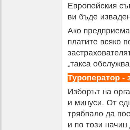
Европейския съю
ви бъде изваден
Ако
предприемат
платите всяко п
застрахователя
„такса обслужва
Туроператор - 
Изборът на орг
и минуси. От ед
трябвало да по
и по този начин