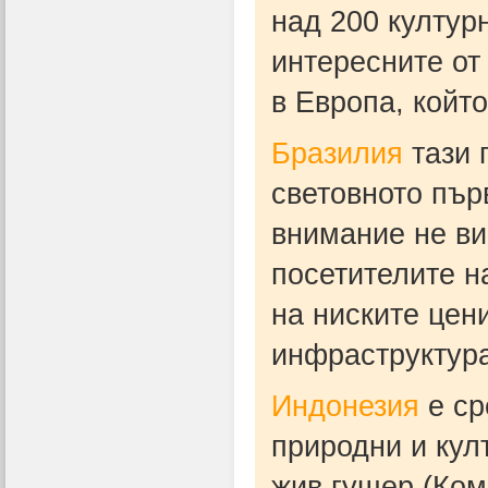
над 200 култур
интересните от
в Европа, койт
Бразилия
тази 
световното пър
внимание не ви
посетителите н
на ниските цен
инфраструктура
Индонезия
е ср
природни и кул
жив гущер (Ком