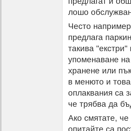
предлагат и общ
лошо обслужван
Често например
предлага паркин
такива "екстри"
упоменаване на
хранене или пък
в менюто и това
оплаквания са з
че трябва да бъ
Ако смятате, че
опитайте са пос