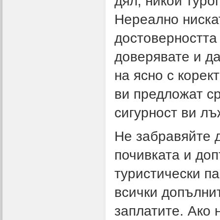
дял, никой туро
Нереално нискат
достоверността 
доверявате и д
на ясно с корек
ви предложат ср
сигурност ви лъ
Не забравяйте 
почивката и
доп
туристически па
всички допълнит
заплатите. Ако