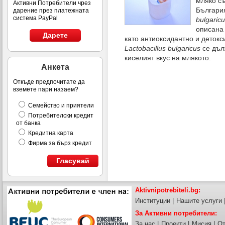
мляко с
Активни Потребители чрез
Българи
дарение през платежната
система PayPal
bulgaric
описана 
Дарете
като антиоксидантно и деток
Lactobacillus bulgaricus
се дъл
киселият вкус на млякото.
Анкета
Откъде предпочитате да
вземете пари назаем?
Семейство и приятели
Потребителски кредит
от банка
Кредитна карта
Фирма за бърз кредит
Гласувай
Aktivnipotrebiteli.bg:
Институции
|
Нашите услуги
За Активни потребители:
За нас
|
Проекти
|
Мисия
|
От