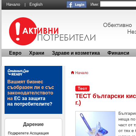
Име:
Начало
English
|
Евро
Храни
Здраве и козметика
Финанси
Начало
Тест
ТЕСТ български кис
г.)
България
неща по
Дарение
част от 
от тях е
Подкрепете Асоциация