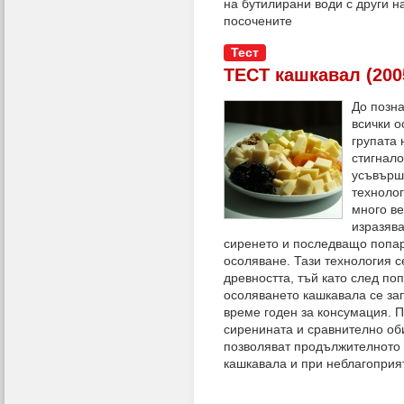
на бутилирани води с други 
посочените
Тест
ТЕСТ кашкавал (2005
До позна
всички о
групата 
стигнало
усъвърш
техноло
много ве
изразява
сиренето и последващо попар
осоляване. Тази технология с
древността, тъй като след по
осоляването кашкавала се за
време годен за консумация. 
сиренината и сравнително об
позволяват продължителното
кашкавала и при неблагоприя