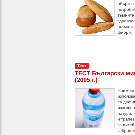
обърква.
потребит
тъмните 
здравос
по-малко
фибри.
Тест
ТЕСТ Български ми
(2005 г.)
Наимено
използва
са дефи
изисква
натурал
и трапез
за питей
забранен