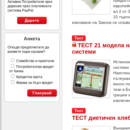
предоста
Активни Потребители чрез
европей
дарение през платежната
система PayPal
ал.2 от 
15 търго
Дарете
изискване на Закона се спазва
Тест
Анкета
ТЕСТ 21 модела 
Откъде предпочитате да
системи
вземете пари назаем?
Семейство и приятели
Истинск
Потребителски кредит
системи 
от банка
Наистин
Кредитна карта
пътеуказ
Фирма за бърз кредит
много по
тези в Б
Гласувай
грешни х
изключе
Тест
ТЕСТ диетичен хля
Външния