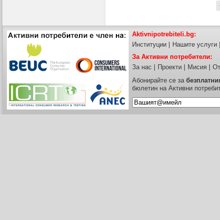
Aktivnipotrebiteli.bg:
Институции
|
Нашите услуги
За Активни потребители:
За нас
|
Проекти
|
Мисия
|
От
Абонирайте се за
безплатни
бюлетин на Активни потреби