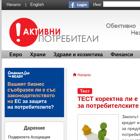
Име:
Начало
English
|
Евро
Храни
Здраве и козметика
Финанси
Начало
Тест
ТЕСТ коректна ли 
за потребителските
Законът 
кредит 
Дарение
за предл
потребит
Подкрепете Асоциация