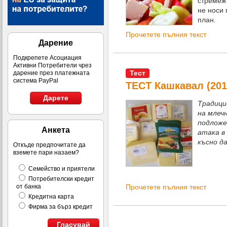
стремеж
не носи 
план.
Прочетете пълния текст
Дарение
Подкрепете Асоциация
Активни Потребители чрез
Тест
дарение през платежната
система PayPal
ТЕСТ Кашкавал (201
Дарете
Традици
на млеч
подложе
Анкета
атака в
късно да
Откъде предпочитате да
вземете пари назаем?
Семейство и приятели
Потребителски кредит
Прочетете пълния текст
от банка
Кредитна карта
Фирма за бърз кредит
Гласувай