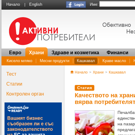
Име:
Начало
English
|
Евро
Храни
Здраве и козметика
Финанси
Кисело мляко
Месни продукти
Кашкавал
Краве масло
Начало
>
Храни
>
Кашкавал
Тест
Статии
Статия
Контролен орган
Качеството на храни
вярва потребителя
Печалбат
единствн
на пазар
предлага