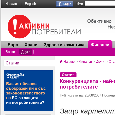
Име:
Начало
English
|
Евро
Храни
Здраве и козметика
Финанси
Банки
Други
Начало
>
Финанси
>
Други
>
Ста
Статии
Статия
Конкуренцията - най
потребителите
Публикуван на: 25/08/2007 Последн
Защо картелите