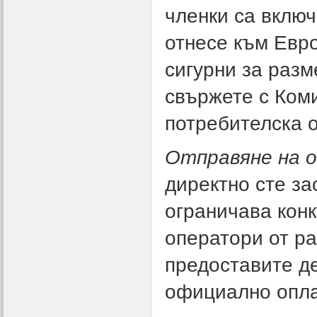
членки са вклю
отнесе към Евро
сигурни за разм
свържете с Ком
потребителска 
Отправяне на о
директно сте за
ограничава кон
оператори от р
предоставите д
официално опла