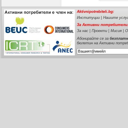
Aktivnipotrebiteli.bg:
Институции
|
Нашите услу
За Активни потребители
За нас
|
Проекти
|
Мисия
|
О
Абонирайте се за
безплат
бюлетин на Активни потре