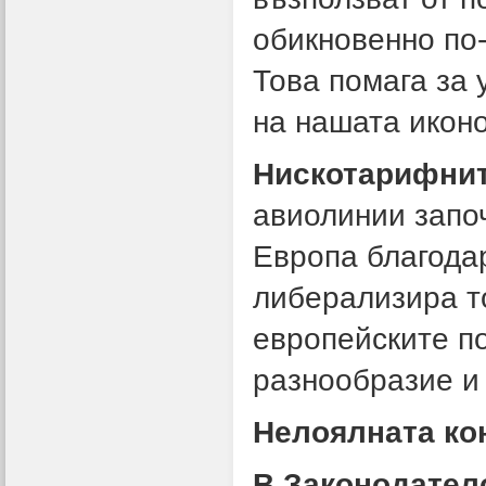
обикновенно по-
Това помага за
на нашата икон
Нискотарифни
авиолинии
запо
Европа благода
либерализира то
европейските по
разнообразие и 
Нелоялната ко
В Законодател