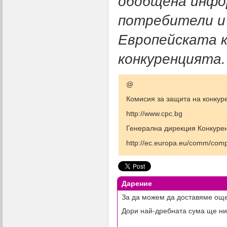
обобщена инфо
потребители и 
Европейската к
конкуренцията.
@
Комисия за защита на конкур
http://www.cpc.bg
Генерална дирекция Конкуре
http://ec.europa.eu/comm/comp
Дарение
За да можем да доставяме още
Дори най-дребната сума ще ни