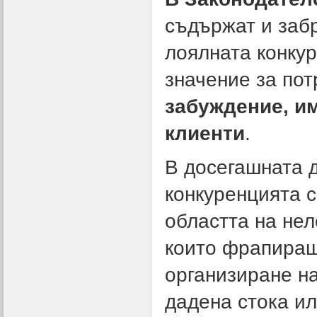
съдържат и заб
лоялната конку
значение за пот
забуждение, и
клиенти
.
В досегашната 
конкуренцията с
областта на нел
които фрапиращ
организиране на
дадена стока ил