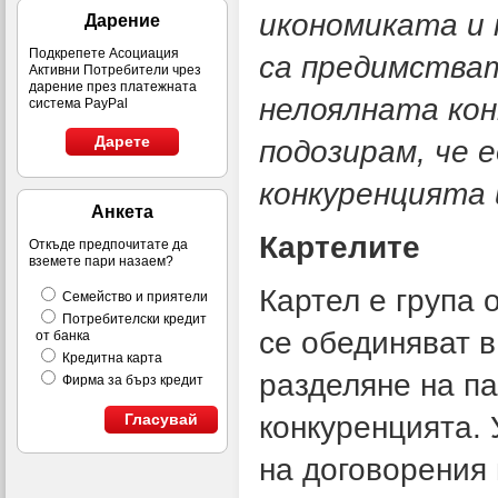
икономиката и 
Дарение
Подкрепете Асоциация
са предимстват
Активни Потребители чрез
дарение през платежната
нелоялната кон
система PayPal
Дарете
подозирам, че 
конкуренцията 
Анкета
Картелите
Откъде предпочитате да
вземете пари назаем?
Картел е група 
Семейство и приятели
Потребителски кредит
се обединяват в
от банка
Кредитна карта
разделяне на па
Фирма за бърз кредит
конкуренцията. 
Гласувай
на договорения 