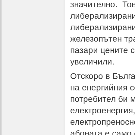
значително. Тов
либерализирани
либерализирани 
железопътен тра
пазари цените 
увеличили.
Отскоро в Бълг
на енергийния с
потребител би м
електроенергия,
електропреносно
абоната е само 