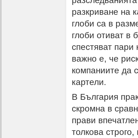
разследванията
разкриване на к
глоби са в разм
глоби отиват в
спестяват пари 
важно е, че рис
компаниите да с
картели.
В България прак
скромна в сравн
прави впечатлен
толкова строго,