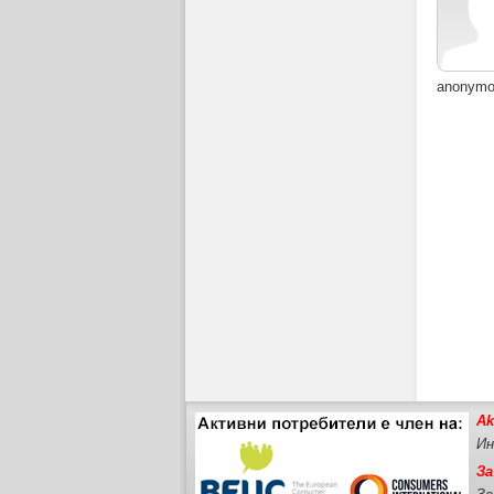
anonym
Ak
Ин
За