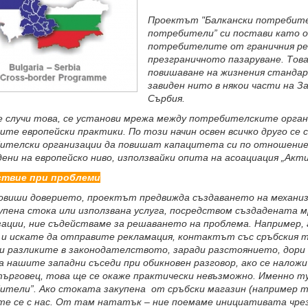
Проектът "Балкански потребите
потребители” си постави като о
потребителите от граничния рег
презграничното пазаруване. Тов
повишаване на жизнения стандар
завиден нито в някои части на З
Сърбия.
се случи това, се установи мрежа между потребителските орган
ите европейски практики. По този начин освен всичко друго се
ителски организации да повишат капацитета си по отношение
дени на европейско ниво, използвайки опита на асоациация „Акт
твие при проблеми
повиши доверието, проектът предвижда създаването на механиз
купена стока или използвана услуга, посредством създадената
зации, ние съдействаме за решаването на проблема. Например,
 и искате да отправите рекламация, контактът със сръбския 
ди разликите в законодателството, заради разстоянието, дори и
а нашите западни съседи при обикновен разговор, ако се наложи
търговец, това ще се окаже практически невъзможно. Именно ту
ители”. Ако стоката закупена от сръбски магазин (например т
те се с нас. От там нататък – ние поемаме инициативата чрез