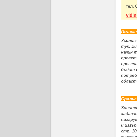
тел. 
vidin
Полезн
Усилия
тук. В
начин 
проект
презгр
бъдат 
потреб
област
Сравне
Запитва
задава
пазару
и извъ
стр. 10
купуват