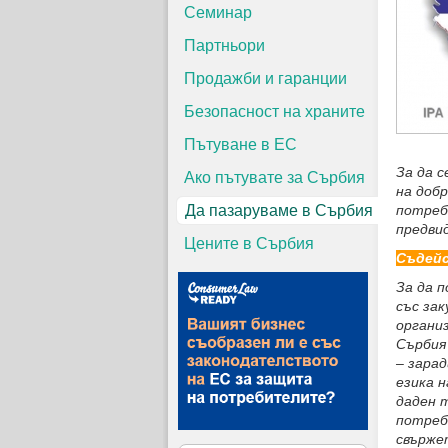
Семинар
Партньори
Продажби и гаранции
Безопасност на храните
Пътуване в ЕС
За да 
Ако пътувате за Сърбия
на добр
Да пазаруваме в Сърбия
потреб
предви
Цените в Сърбия
Съдейс
За да 
със за
органи
Сърбия
– зара
езика н
даден 
потреб
свърже