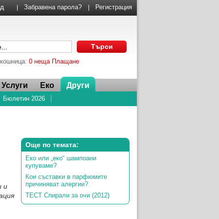
Забравена парола?
Регистрация
|
|
 кошница:
0 неща
Плащане
Услуги
Еко
Други
Бюлетин 2026
Още по темата:
Еко или „еко“ шампоани
купуваме?
Кои съставки в парфюмите
причиняват алергии?
 и
ация
ТЕСТ Спирали за очи (2012)