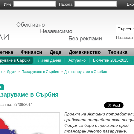
Име:
Парола:
Пазарска
метика
Финанси
Деца
Домакинство
Техника
руване в Сърбия
Лични данни
Актуално
Бюлетин 2016-2025
о
>
Други
>
Пазаруване в Сърбия
>
Да пазаруваме в Сърбия
я
азаруваме в Сърбия
ан на: 27/08/2014
Проект на Активни потребители
сръбската потребителска асоци
Форум се бори с пречките пред
трансграничното пазаруване.