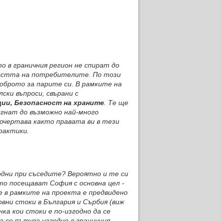
о в граничния регион не спират до
ността на потребителите. По този
доброто за парите си. В рамките на
ски въпроси, свърани с
ции, Безопасност на храните
. Те ще
игнат до възможно най-много
очертава както правата ви в тези
рактики.
годни при съседите? Вероятно и те си
то посещават София с основна цел -
 в рамките на проекта е предвидено
вни стоки в България и Сърбия (виж
ка кои стоки е по-изгодно да се
а се пътува изгодно в граничния