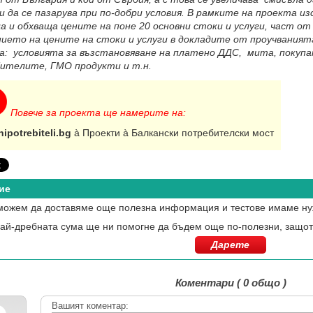
и да се пазарува при по-добри условия. В рамките на проекта и
ца и обхваща цените на поне 20 основни стоки и услуги, част 
нието на цените на стоки и услуги в докладите от проучваният
за: условията за възстановяване на платено ДДС, мита, покуп
ителите, ГМО продукти и т.н.
Повече за проекта ще намерите на:
nipotrebiteli.bg
à Проекти à Балкански потребителски мост
ие
можем да доставяме още полезна информация и тестове имаме ну
ай-дребната сума ще ни помогне да бъдем още по-полезни, защот
Дарете
Коментари ( 0 общо )
Вашият коментар: