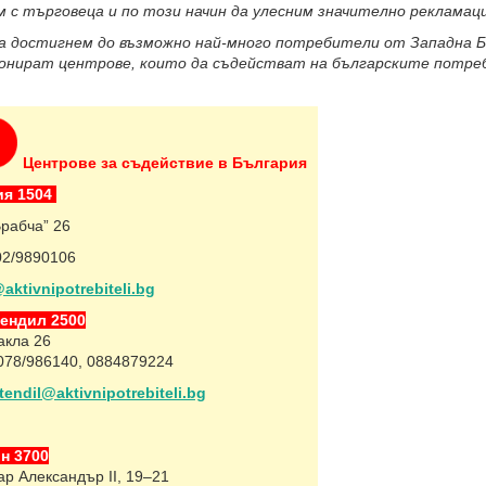
м с търговеца и по този начин да улесним значително рекламац
да достигнем до възможно най-много потребители от Западна 
онират центрове, които да съдействат на българските потреб
Центрове за съдействие в България
я 1504
Врабча” 26
02/9890106
aktivnipotrebiteli.bg
ендил 2500
Ракла 26
 078/986140, 0884879224
endil@aktivnipotrebiteli.bg
н 3700
ар Александър ІІ, 19–21