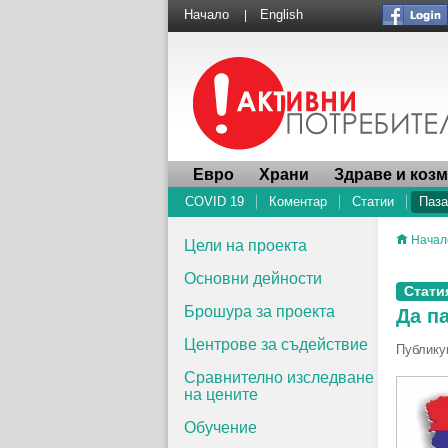
Начало
English
|
Евро
Храни
Здраве и коз
COVID 19
Коментар
Статии
Паза
Начал
Цели на проекта
Основни дейности
Стати
Брошура за проекта
Да п
Центрове за съдействие
Публикув
Сравнително изследване
на цените
Обучение