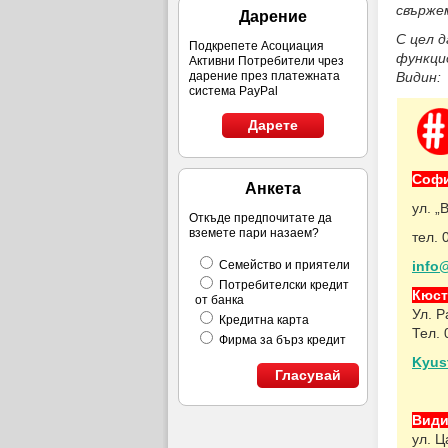
свърже
Дарение
С цел 
Подкрепете Асоциация
функци
Активни Потребители чрез
Видин:
дарение през платежната
система PayPal
Дарете
Софи
Анкета
ул. „
Откъде предпочитате да
вземете пари назаем?
тел. 
info@
Семейство и приятели
Потребителски кредит
Кюст
от банка
Ул. 
Кредитна карта
Тел.
Фирма за бърз кредит
Kyust
Гласувай
Види
ул. Ц