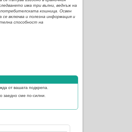
зследването има три вълни, веднъж на
от потребителската кошница. Освен
а се включва и полезна информация и
ателна способност на
жда от вашата подкрепа.
о заедно сме по-силни.