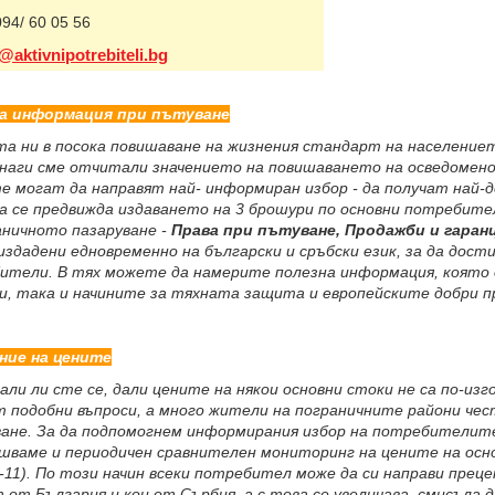
094/ 60 05 56
@aktivnipotrebiteli.bg
а информация при пътуване
та ни в посока повишаване на жизнения стандарт на населениет
инаги сме отчитали значението на повишаването на осведоме
те могат да направят най- информиран избор - да получат най-
а се предвижда издаването на 3 брошури по основни потребител
аничното пазаруване -
Права при пътуване, Продажби и гаран
издадени едновременно на български и сръбски език, за да дост
ители. В тях можете да намерите полезна информация, която 
и, така и начините за тяхната защита и европейските добри п
ние на цените
ли ли сте се, дали цените на някои основни стоки не са по-из
т подобни въпроси, а много жители на пограничните райони чес
ване. За да подпомогнем информирания избор на потребителите
ршваме и периодичен сравнителен мониторинг на цените на осно
-11). По този начин всеки потребител може да си направи прецен
 от България и кои от Сърбия, а с това се увеличава смисъла д