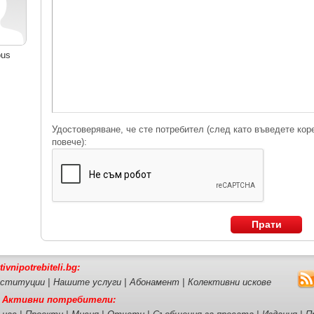
ous
Удостоверяване, че сте потребител (след като въведете кор
повече):
Прати
tivnipotrebiteli.bg:
ституции
|
Нашите услуги
|
Абонамент
|
Колективни искове
 Активни потребители: