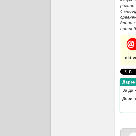
регион 
4 месе
сравне
данни 
потреб
aktiv
Дарен
За да 
Дори н