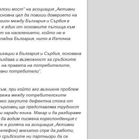
лски мост" на асоциация „Активни
сновна цел да повиши доверието на
ион между България и Сърбия в
а е един от основните пътища към
т на населението, който не е
ападна България, нито в Източна
изации в България и Сърбия, основана
 създава и възможност за сръбските
 на правата на потребителите,
ивни потребители”.
ъм, при който ако възникне проблем
 мрежа между потребителските
 ако закупите дефектна стока от
търговец ще представлява трудност
 заради езика. Макар и да разбираме
 да водим писмена кореспонденция с
к е ролята на асоциация „Активни
елефон) внезапно спре да работи,
 сръбските ни партньори да се