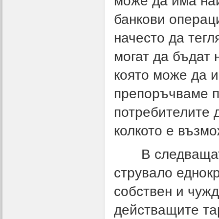
може да има на
банкови операци
начесто да тегл
могат да бъдат 
която може да 
препоръчваме п
потребителите д
колкото е възмо
В следващата 
струвало еднокр
собствен и чужд
действащите та