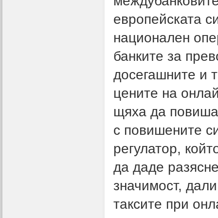
междубанковите
европейската си
национален опе
банките за прев
досегашните и 
цените на онлай
щяха да повишат
с повишените с
регулатор, койт
да даде разясн
значимост, дали
таксите при онл