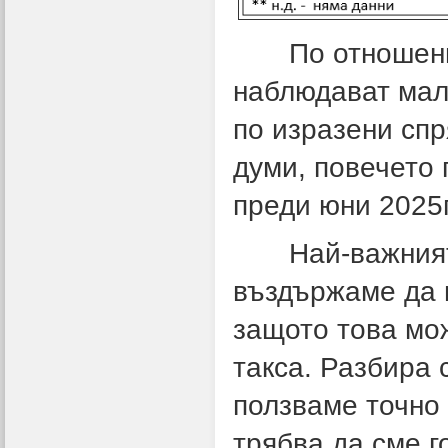
По отношение 
наблюдават мал
по изразени спр
думи, повечето
преди юни 2025г
Най-важният из
въздържаме да 
защото това мож
такса. Разбира 
ползваме точно 
трябва да сме г