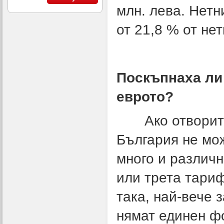
млн. лева. Нетн
от 21,8 % от не
Поскъпнаха ли 
евро
Ако отворите к
България не мож
много и различн
или трета тариф
така, най-вече 
нямат единен ф