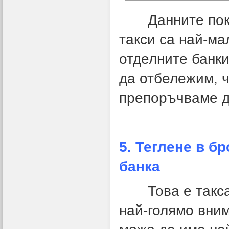
Данните показв
такси са най-ма
отделните банк
да отбележим, ч
препоръчваме да
5. Теглене в б
банка
Това е таксата
най-голямо вни