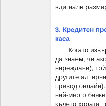
вдигнали размер
3. Кредитен пр
каса
Когато извърш
да знаем, че ак
нареждане), той
другите алтерна
превод онлайн).
най-много банк
където хората т