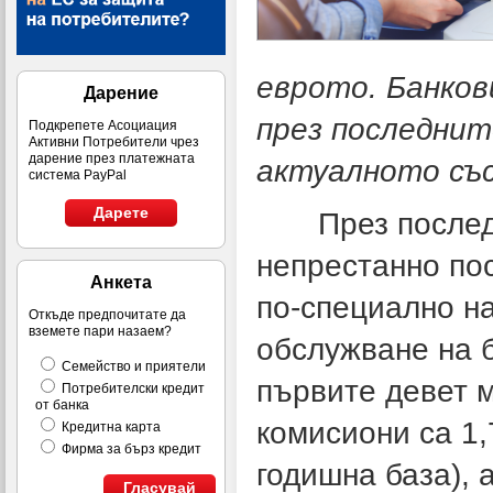
еврото. Банко
Дарение
през последнит
Подкрепете Асоциация
Активни Потребители чрез
дарение през платежната
актуалното със
система PayPal
Дарете
През последни
непрестанно пос
Анкета
по-специално на
Откъде предпочитате да
вземете пари назаем?
обслужване на б
Семейство и приятели
първите девет м
Потребителски кредит
от банка
комисиони са 1,
Кредитна карта
Фирма за бърз кредит
годишна база), 
Гласувай