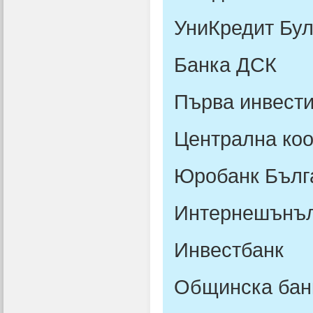
УниКредит Бу
Банка ДСК
Първа инвест
Централна коо
Юробанк Бълг
Интернешънъл
Инвестбанк
Общинска бан