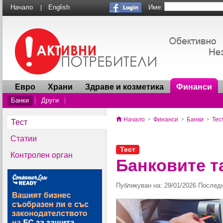
Име:
Начало
English
|
Евро
Храни
Здраве и козметика
Финанси
Банки
Други
Начало
>
Финанси
>
Банки
>
Тес
Тест
Статии
Тест
Контролен орган
Банковите т
Публикуван на: 29/01/2026 Последн