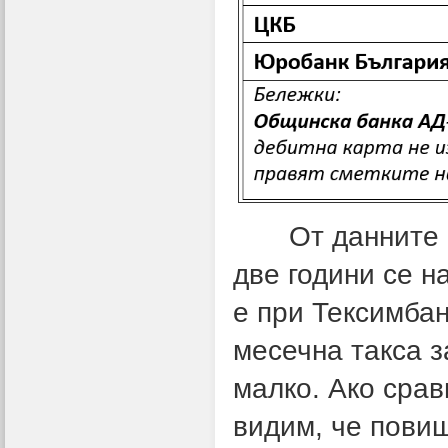
От данните се 
две години се н
е при Тексимбан
месечна такса з
малко. Ако сра
видим, че повиш