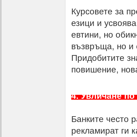
Курсовете за п
езици и усвояв
евтини, но обик
възвръща, но и
Придобитите зн
повишение, нова
4. Увличане по
Банките често р
рекламират ги к