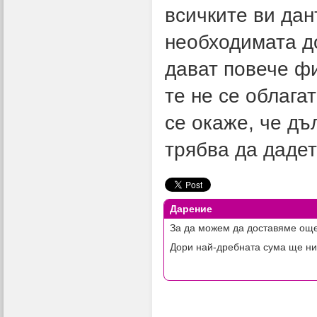
всичките ви да
необходимата д
дават повече фи
те не се облага
се окаже, че дъ
трябва да дадет
Дарение
За да можем да доставяме още
Дори най-дребната сума ще ни