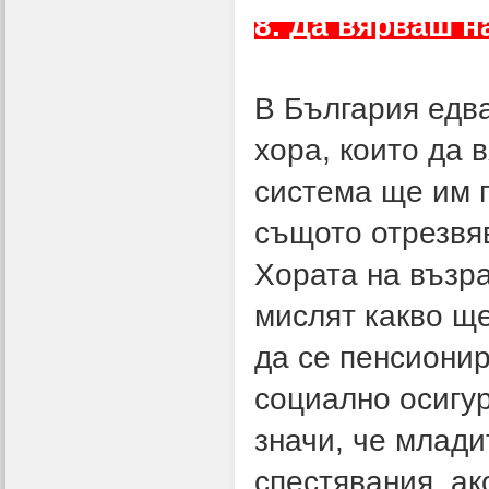
8. Да вярваш н
В България едв
хора, които да 
система ще им 
същото отрезвя
Хората на възра
мислят какво ще
да се пенсионир
социално осигур
значи, че млади
спестявания, ак