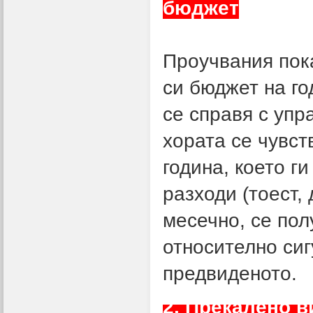
бюджет
Проучвания пока
си бюджет на го
се справя с упр
хората се чувст
година, което г
разходи (тоест, 
месечно, се пол
относително сиг
предвиденото.
2. Прекалено 