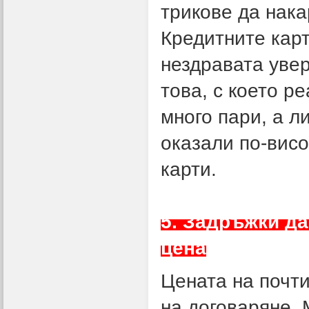
трикове да нака
Кредитните карт
нездравата увер
това, с което р
много пари, а л
оказали по-висо
карти.
5. Задръжки да
цена
Цената на почти
на договаряне. 