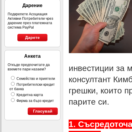
Дарение
Подкрепете Асоциация
Активни Потребители чрез
дарение през платежната
система PayPal
Дарете
Анкета
Откъде предпочитате да
инвестиции за 
вземете пари назаем?
консултант Ким
Семейство и приятели
Потребителски кредит
грешки, които п
от банка
Кредитна карта
парите си.
Фирма за бърз кредит
Гласувай
1. Съсредоточ