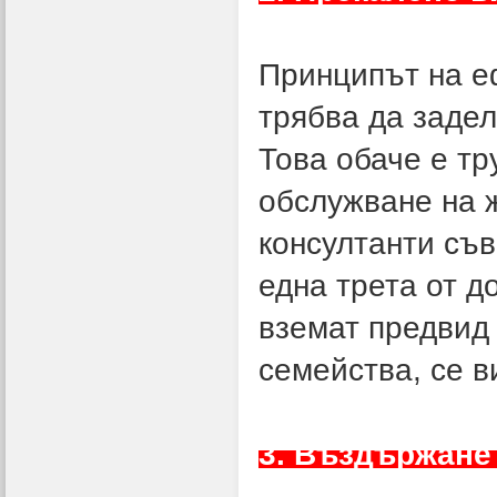
Принципът на еф
трябва да задел
Това обаче е тр
обслужване на 
консултанти съв
една трета от д
вземат предвид
семейства, се в
3. Въздържане 