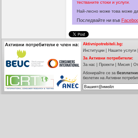
тестваните стоки и услуги.
Най-лесно може това може д
Последвайте ни във
Facebo
Aktivnipotrebiteli.bg:
Институции
|
Нашите услуги
За Активни потребители:
За нас
|
Проекти
|
Мисия
|
От
Абонирайте се за
безплатни
бюлетин на Активни потреби