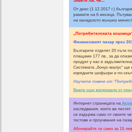
Знаете ли, че...
От днес (1.12.2017 г.) българ
рамките на 6 месеца. Пътува
на канадското външно минист
„Потребителската кошница“
Финансовият пазар през 201
Българите отделят 20 пъти п
плащаме 177 лв., за да опази
продукт у нас е задължителна
Системата „бонус-малус“ ще н
изрядните шофьори и по-скъп
Научете повече от "Потреби
Вижте още материали от пред
Интернет страницата на
Актив
изследвания, които ви пестят
се издържа само от своите ч
тестове и проучвания на паза
Абонирайте се само за 15 ле