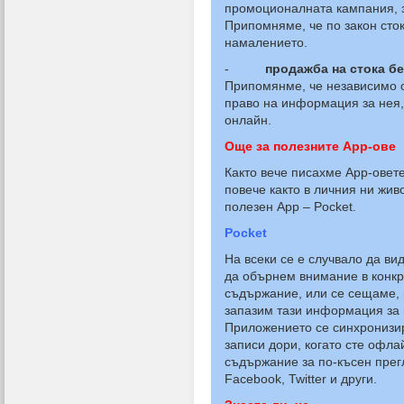
промоционалната кампания, з
Припомняме, че по закон сто
намалението.
-
продажба на стока б
Припомянме, че независимо о
право на информация за нея, 
онлайн.
Още за полезните App-ове
Както вече писахме App-овете
повече както в личния ни живо
полезен App – Pocket.
Pocket
На всеки се е случвало да ви
да обърнем внимание в конкр
съдържание, или се сещаме, 
запазим тази информация за 
Приложението се синхронизир
записи дори, когато сте офлай
съдържание за по-късен прег
Facebook, Twitter и други.