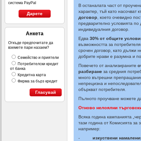
система PayPal
В останалата част
от проучен
характер, тъй като насочват 
Дарете
договор
, което очевидно по
предварително условията по 
индивидуалния договор.
Анкета
Едва
30% от общите условия
Откъде предпочитате да
възможността за потребителя
вземете пари назаем?
срочен договор, като дължи н
добрите нрави е разумна и п
Семейство и приятели
Потребителски кредит
Повечето от анализираните
о
от банка
разбиране
за средния потре
Кредитна карта
много вътрешни препращания
Фирма за бърз кредит
непрецизна и непоследовател
объркват потребителя.
Гласувай
Пълното проучване можете д
Отново нелоялни търговски
Всяка година кампанията „чер
тази година от Комисията за
например:
-
изкуствени намалени