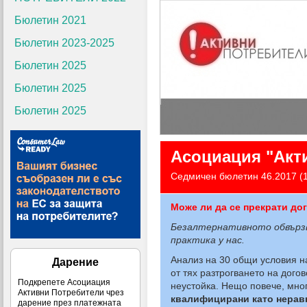
Бюлетин 2021
Бюлетин 2023-2025
Бюлетин 2025
Бюлетин 2025
Бюлетин 2025
Асоциация "Акт
Седмичен бюлетин 46.2017 (
Може ли да се прекрати до
Безалтернативното обвързв
практика у нас.
Анализ на 30 общи условия н
Дарение
от тях разтрогването на дог
Подкрепете Асоциация
неустойка. Нещо повече, мног
Активни Потребители чрез
квалифицирани като
нерав
дарение през платежната