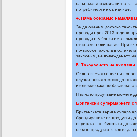
са спазени изискванията за 
потребителя не са налице.
4. Няма осезаемо намалява
За да оценим доколко таксите
преводи през 2013 година при
преводи в 5 банки има намаля
отчитаме повишение. При вхо
по-високи такси, а в останал
заключим, че въвеждането на
5. Таксуването на входящи
Силно впечатление ни направ
случаи таксата може да откаж
икономически необосновано и
Пълното проучване можете д
Британски супермаркети сп
Британската верига супермарк
брандираните си продукти до 
веригата – от бисквити до са
своите продукти, с които да 