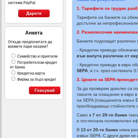
система PayPal
1. Тарифите са трудно раз
Дарете
Тарифите на банките са обем
достъпни за непрофесионалис
2. Разнопосочни наименова
Анкета
Банките подхождат различно 
Откъде предпочитате да
вземете пари назаем?
- Кредитни преводи обознач
във валута различна от ев
Семейство и приятели
Потребителски кредит
- Кредитни преводи в евро о
от банка
SEPA
, в т.ч. през системата S.
Кредитна карта
3. Цените на
SEPA
преводит
Фирма за бърз кредит
За да проверим доколко са п
Гласувай
таксите за плащания в евро 
на SEPA (плащанията извън ЕИ
преобладаващо стойностите на
Само в
7 от 20-те банки
такси
е постигнала положителен еф
В
13 от 20-те банки
няма раз
извън SEPA. С други думи не