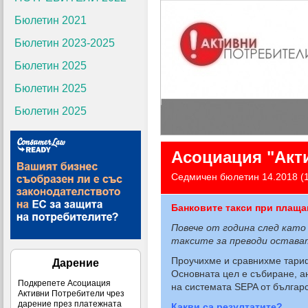
Бюлетин 2021
Бюлетин 2023-2025
Бюлетин 2025
Бюлетин 2025
Бюлетин 2025
Асоциация "Акт
Седмичен бюлетин 14.2018 (
Банковите такси при
плаща
Повече от година след като 
таксите за преводи остават
Проучихме и сравнихме тариф
Дарение
Основната цел е събиране, ан
Подкрепете Асоциация
на системата SEPA от българс
Активни Потребители чрез
дарение през платежната
Какви са резултатите?