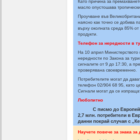
Като причина за премахванет
масло опустошава тропически
Проучване във Великобритания
наясно как точно се добива 
върху околната среда 85% от 
продукти.
Телефон за нередности в т
На 10 април Министерството 
нередности по Закона за тур
сигналите от 9 до 17:30, а п
проверявана своевременно.
Потребителите могат да дава
телефон 02/904 68 95, като ц
Сигнали могат да се изпращат
Любопитно
С писмо до Европейскат
2,7 млн. потребители в Ев
данни покрай случая с „К
Научете повече за знака за