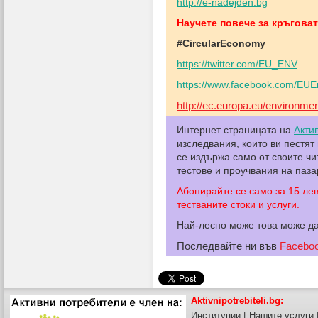
http://e-nadejden.bg
Научете повече за кръгова
#CircularEconomy
https://twitter.com/EU_ENV
https://www.facebook.com/EUE
http://ec.europa.eu/environme
Интернет страницата на
Акти
изследвания, които ви пестят
се издържа само от своите ч
тестове и проучвания на паза
Абонирайте се само за 15 ле
тестваните стоки и услуги.
Най-лесно може това може д
Последвайте ни във
Facebo
Aktivnipotrebiteli.bg:
Институции
|
Нашите услуги