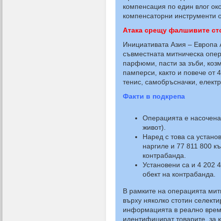
компенсация по един влог ок
компенсаторни инструменти о
Атака срещу фалшивите ст
Инициативата Азия – Европа 
съвместната митническа опер
парфюми, пасти за зъби, коз
памперси, както и повече от 4
тенис, самобръсначки, електр
Факти в подкрепа
Операцията е насочена
живот).
Наред с това са устано
наргиле и 77 811 800 къ
контрабанда.
Установени са и 4 202 
обект на контрабанда.
В рамките на операцията мит
върху няколко стотин селект
информацията в реално време
идентифицират товарите, за 