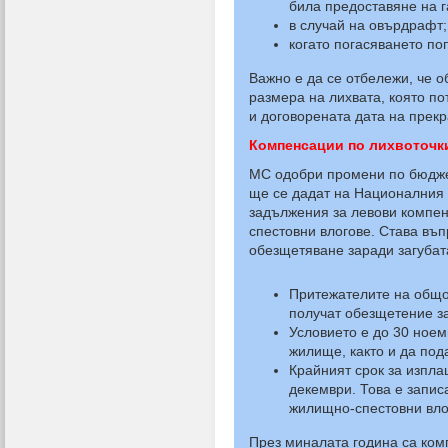
била предоставяне на г
в случай на овърдрафт;
когато погасяването по
Важно е да се отбележи, че 
размера на лихвата, която п
и договорената дата на прекр
Компенсации по лихвоточк
МС одобри промени по бюдже
ще се дадат на Националния
задължения за левови компен
спестовни влогове. Става въп
обезщетяване заради загубат
Притежателите на общо 
получат обезщетение за
Условието е до 30 ноемв
жилище, както и да под
Крайният срок за изпла
декември. Това е запис
жилищно-спестовни вло
През миналата година са ком