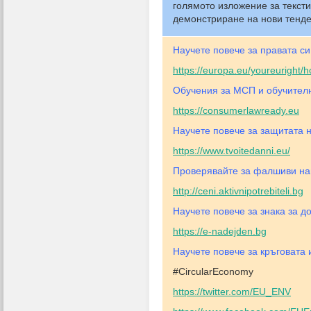
голямото изложение за текст
демонстриране на нови тенде
Научете повече за правата си
https://europa.eu/youreuright
Обучения за МСП и обучителн
https://consumerlawready.eu
Научете повече за защитата н
https://www.tvoitedanni.eu/
Проверявайте за фалшиви нам
http://ceni.aktivnipotrebiteli.bg
Научете повече за знака за д
https://e-nadejden.bg
Научете повече за кръговата 
#CircularEconomy
https://twitter.com/EU_ENV