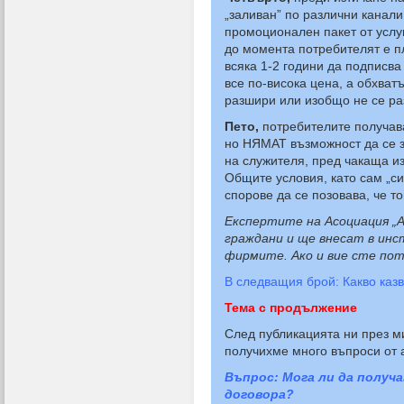
„заливан” по различни канал
промоционален пакет от услуг
до момента потребителят е п
всяка 1-2 години да подписва
все по-висока цена, а обхват
разшири или изобщо не се р
Пето,
потребителите получава
но НЯМАТ възможност да се за
на служителя, пред чакаща и
Общите условия, като сам „си
спорове да се позовава, че т
Експертите на Асоциация „
граждани и ще внесат в инс
фирмите. Ако и вие сте по
В следващия брой: Какво казв
Тема с продължение
След публикацията ни през м
получихме много въпроси от 
Въпрос: Мога ли да получ
договора?