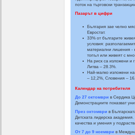
поток на търговски транзакци
Пазарът в цифри
България зае челно мяс
Евростат.
33% от българите живеят
условия: разполагаемит
материални лишения - н
топъл или живеят с мно
На риск са изложени и 
Литва – 28.3%.
Най-малко изложени на 
– 12,2%, Словения – 16
Календар на потребителя
До 27 октомври
в Сердика Це
Демонстрациите показват уни
През октомври
в Българскат
Детската лидерска академия. 
качества и умения у подраств
От 7 до 9 ноември
в Междуна