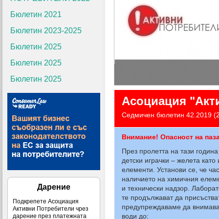
Бюлетин 2021
Бюлетин 2023-2025
Бюлетин 2025
Бюлетин 2025
Бюлетин 2025
Асоциация "Акт
Седмичен бюлетин 42.2019 (
Внимание! Опасност на паз
През пролетта на тази годин
детски играчки – желета кат
елементи. Установи се, че ча
наличието на химичния елеме
Дарение
и технически надзор. Лаборат
те продължават да присъстват
Подкрепете Асоциация
предупреждаваме да внимавате
Активни Потребители чрез
води до:
дарение през платежната