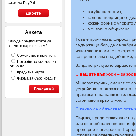
система PayPal
загуба на апетит;
Дарете
гадене, повръщане, ди
кожен обрив с упорито 
ментално объркване.
Анкета
Това е причината, широко пр
Откъде предпочитате да
съдържащи бор, да са забране
вземете пари назаем?
използването им, е по строго
Семейство и приятели
се препоръчват подобни мед
Потребителски кредит
За да не рискувате здравето 
от банка
Кредитна карта
С вашите въпроси – заробв
Фирма за бърз кредит
Минават години, сменят се с
устройства, а оплакванията н
Гласувай
практиките на нашите телеком
устойчиво първото място.
С какво се сблъскват потъ
Първо,
преди сключване на 
или се съобщава неясно инфо
превърне в безсрочен. Пора
условия за отделните услуги,