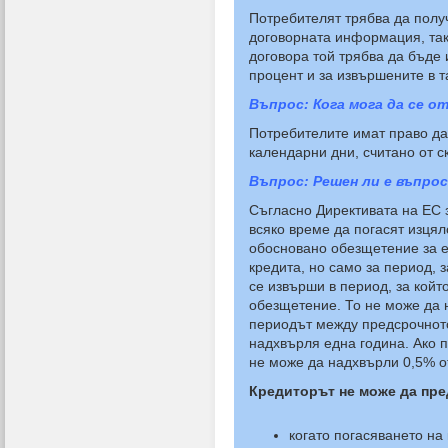
Потребителят трябва да полу
договорната информация, так
договора той трябва да бъде
процент и за извършените в т
Въпрос: Кога мога да се о
Потребителите имат право да 
календарни дни, считано от с
Въпрос: Решен ли е въпро
Съгласно Директивата на ЕС з
всяко време да погасят изця
обосновано обезщетение за е
кредита, но само за период, 
се извърши в период, за койт
обезщетение. То не може да 
периодът между предсрочното
надхвърля една година. Ако п
не може да надхвърли 0,5% о
Кредиторът не може да пре
когато погасяването на