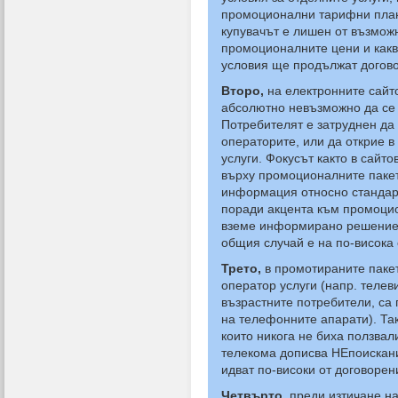
промоционални тарифни планов
купувачът е лишен от възмож
промоционалните цени и какв
условия ще продължат догов
Второ,
на електронните сайто
абсолютно невъзможно да се 
Потребителят е затруднен да
операторите, или да открие в
услуги. Фокусът както в сайт
върху промоционалните пакет
информация относно стандартн
поради акцента към промоцио
вземе информирано решение и
общия случай е на по-висока 
Трето,
в промотираните паке
оператор услуги (напр. телеви
възрастните потребители, са
на телефонните апарати). Так
които никога не биха ползвал
телекома дописва НЕпоискани 
идват по-високи от договорен
Четвърто,
преди изтичане на