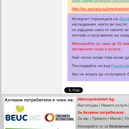
https://www.facebook.com/EUE
http://ec.europa.eu/environme
Интернет страницата на
Акти
изследвания, които ви пестят
се издържа само от своите ч
тестове и проучвания на паза
Абонирайте се само за 15 ле
тестваните стоки и услуги.
Най-лесно може това може д
Последвайте ни във
Faceboo
Ако не искате да получавате
Aktivnipotrebiteli.bg:
Институции
|
Нашите услуги
За Активни потребители:
За нас
|
Проекти
|
Мисия
|
От
Абонирайте се за
безплатни