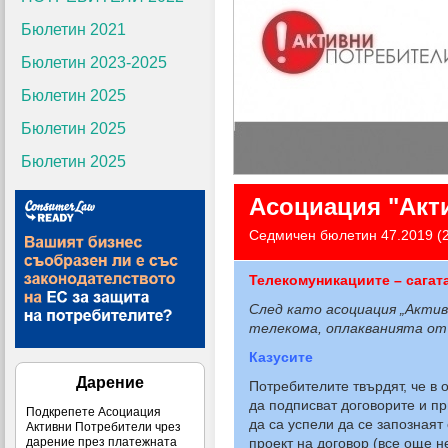
Бюлетин 2021
Бюлетин 2023-2025
Бюлетин 2025
Бюлетин 2025
Бюлетин 2025
Асоциация "Акт
Седмичен бюлетин 47.2019 (
Телекомуникациите – сага
След като асоциация „Акти
телекома, оплакванията от
Казусите
Дарение
Потребителите твърдят, че в
да подписват договорите и п
Подкрепете Асоциация
да са успели да се запознаят
Активни Потребители чрез
проект на договор (все още н
дарение през платежната