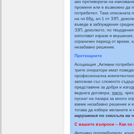
ако противоречи на изискван
променя или е възможно да 
потребител. Така описаната 
на чл.68д, ал.1 от ЗЗП, доко
въведе в заблуждения средния
ЗЗП, доколкото, по твърдения
използват изрази и внушения,
ограничен период от време, к
незабавно решение.
Претенциите
Асоциация „Активни потребите
трите оператори имат повед
професионална компетентност
запознае със сложното съдър
представяне за добри и изго
веднага договора;
трето,
чрез
пуснат на пазара за много ог
вземе незабавно решение и е
тогава да избере желаните и
нарушения по смисъла на чл.
С вашите въпроси – Как се
Активни потребители, коит