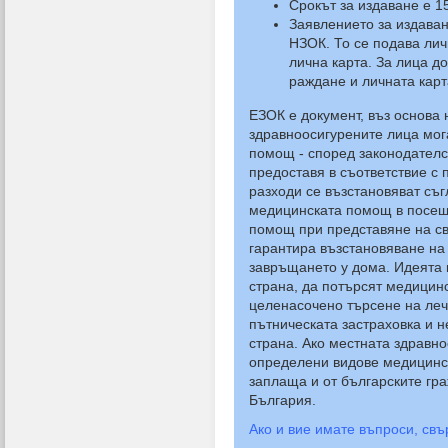
Срокът за издаване е 1
Заявлението за издаван
НЗОК. То се подава ли
лична карта. За лица до 
раждане и личната карт
ЕЗОК е документ, въз основа 
здравноосигурените лица мог
помощ - според законодателс
предоставя в съответствие с
разходи се възстановяват съ
медицинската помощ в посещ
помощ при представяне на св
гарантира възстановяване на
завръщането у дома. Идеята н
страна, да потърсят медицин
целенасочено търсене на леч
пътническата застраховка и н
страна. Ако местната здравн
определени видове медицинск
заплаща и от българските гр
България.
Ако и вие имате въпроси, св