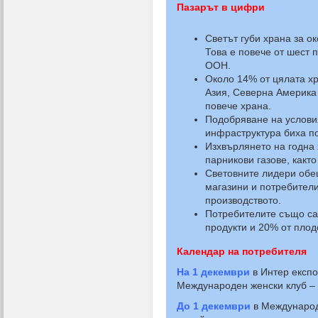
Пазарът в цифри
Светът губи храна за о
Това е повече от шест 
ООН.
Около 14% от цялата хр
Азия, Северна Америка 
повече храна.
Подобряване на условия
инфраструктура биха по
Изхвърлянето на годна 
парникови газове, както
Световните лидери обе
магазини и потребители 
производството.
Потребителите също са 
продукти и 20% от плод
Календар на потребителя
На 1 декември
в Интер експо
Международен женски клуб –
До 1 декември
в Междунаро