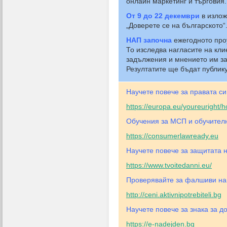
онлайн маркетинг и търговия.
От 9 до 22 декември
в излож
„Доверете се на българското“
НАП започна
ежегодното про
То изследва нагласите на кл
задължения и мнението им за
Резултатите ще бъдат публик
Научете повече за правата си
https://europa.eu/youreuright
Обучения за МСП и обучителн
https://consumerlawready.eu
Научете повече за защитата н
https://www.tvoitedanni.eu/
Проверявайте за фалшиви нам
http://ceni.aktivnipotrebiteli.bg
Научете повече за знака за д
https://e-nadejden.bg