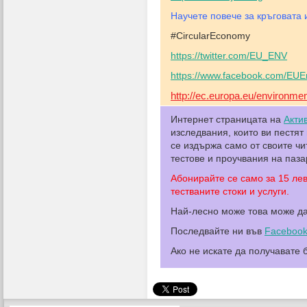
Научете повече за кръговата 
#CircularEconomy
https://twitter.com/EU_ENV
https://www.facebook.com/EUE
http://ec.europa.eu/environme
Интернет страницата на
Акти
изследвания, които ви пестят
се издържа само от своите ч
тестове и проучвания на паза
Абонирайте се само за 15 ле
тестваните стоки и услуги.
Най-лесно може това може д
Последвайте ни във
Faceboo
Ако не искате да получавате