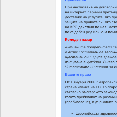
При неспазване на договорни
на интернет, парични претен
доставчик на услугите. Ако п
защита на правата си. Ако ст
на КРС действия по нея, мож
по съдебен ред или към поми
Коледен пазар
Активните потребители се 
е всички останали да започн
щастливи дни. Група гражда
пътуване в чужбина. В него 
Читателите ни питат за ка
Вашите права
От 1 януари 2006 г. европейс
страна членка на ЕС. Българс
съгласно българското законо
когато пребивават на различ
(пребиваване), в държавите 
Европейската здравноос