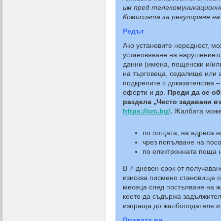
им пред телекомуникационни
Комисията за регулиране на
Редът
Ако установите нередност, мо
установяване на нарушението.
данни (имена, пощенски и/ил
на търговеца, седалище или а
подкрепите с доказателства –
оферти и др.
Преди да се об
раздела
„Често задавани въ
https://crc.bg/
.
Жалбата может
по пощата, на адреса н
чрез попълване на посоч
по електронната поща 
В 7-дневен срок от получава
изисква писмено становище о
месеца след постъпване на ж
което да съдържа задължител
изпраща до жалбоподателя и
Правата ви