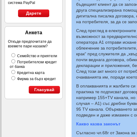
система PayPal
бъдещият клиент да се запозн
друга специализирана помощ.
Дарете
дигитална писалка договора, 
на потребителя, за да се зап
След преглед в електронните
Анкета
възможност за предварително 
Откъде предпочитате да
оператора А1 отправи искане
вземете пари назаем?
облекчение за потребителите,
крак“ пред служителя да „хвъ
Семейство и приятели
почти веднага договора, обик
Потребителски кредит
декларации и приложения, бе
от банка
След този акт много от потре
Кредитна карта
очакванията им, поради което
Фирма за бърз кредит
В оплакванията и жалбите си 
Гласувай
практика те подписват догово
например 155+TV канала, но 
случая – А1) със дребни букв
95 TV канала. Объркването за
подведен и даже измамен с ог
Какво казва законът
Съгласно чл.68г от Закона за