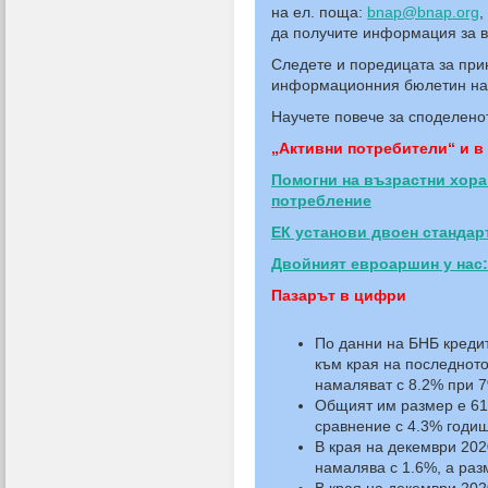
на ел. поща:
bnap@bnap.org
,
да получите информация за 
Следете и поредицата за при
информационния бюлетин на
Научете повече за споделено
„
Активни потребители“ и в
Помогни на възрастни хора
потребление
ЕК установи двоен стандар
Двойният евроаршин у нас:
Пазарът в цифри
По данни на БНБ креди
към края на последното
намаляват с 8.2% при 7
Общият им размер e 61.
сравнение с 4.3% годиш
В края на декември 202
намалява с 1.6%, а раз