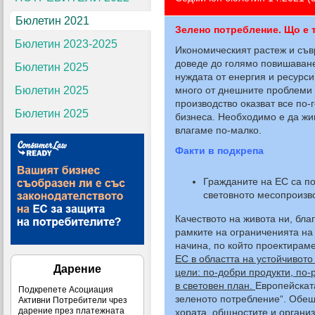
Бюлетин 2021
Зелено потребление. Що е 
Бюлетин 2023-2025
Икономическият растеж и съв
доведе до голямо повишаване 
Бюлетин 2025
нуждата от енергия и ресурси
Бюлетин 2025
много от днешните проблеми 
производство оказват все по
Бюлетин 2025
бизнеса. Необходимо е да жив
влагаме по-малко.
Факти в подкрепа
Гражданите на ЕС са по
световното месопроизво
Качеството на живота ни, бла
рамките на ограниченията на
начина, по който проектирам
ЕС в областта на устойчивото
Дарение
цели: по-добри продукти, по-
в световен план.
Европейскат
Подкрепете Асоциация
зеленото потребление“. Обеща
Активни Потребители чрез
дарение през платежната
хората, общностите и организ