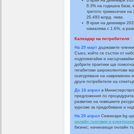
В края на декември 202
8.3% на годишна база, 
третото тримесечие на 
25.493 млрд. лева.
В края на декември 2020
намалява с 1.6%, а раз
Календар на потребителя
На 25 март
държавите членки 
Съюз, който се състои от наб
подпомагайки и насърчавайки
добрите практики ще помогна
гигабитови широколентови мр
осигуряване на навременен и
други потребители на спектър
До 16
април
в Министерствот
предложения по процедурата 
развитие на човешките ресурс
курсове за придобиване и на
На 20 април
Семинари.bg ще
онлайн търговия и електронн
бизнес; начинаещи онлайн тър