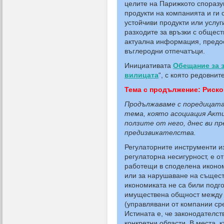
целите на Парижкото споразу
продукти на компанията и ги 
устойчиви продукти или услуг
разходите за връзки с общест
актуална информация, предос
въглеродни отпечатъци.
Инициативата
Обещание за 
вилицата
“, с която редовнит
Тема с продължение: Риско
Продължаваме с поредицата
тема, която асоциация Акти
ползите от него, днес ви п
предизвикателства.
Регулаторните инструменти из
регулаторна несигурност, е о
работещи в споделена иконом
или за нарушаване на същест
икономиката не са били подго
имуществена общност между 
(управлявани от компании сре
Истината е, че законодателст
конкретни области. В места,