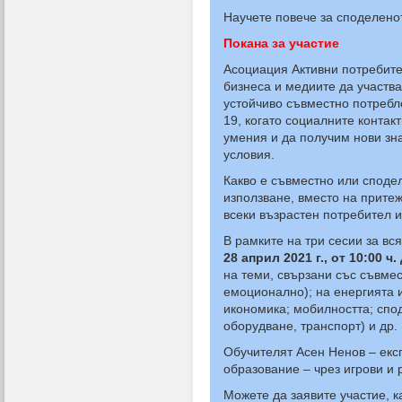
Научете повече за споделено
Покана за участие
Асоциация Активни потребите
бизнеса и медиите да участв
устойчиво съвместно потребл
19, когато социалните контак
умения и да получим нови зн
условия.
Какво е съвместно или споде
използване, вместо на прите
всеки възрастен потребител и
В рамките на три сесии за вся
28 април 2021 г., от 10:00 ч.
на теми, свързани със съвмес
емоционално); на енергията 
икономика; мобилността; спод
оборудване, транспорт) и др.
Обучителят Асен Ненов – ек
образование – чрез игрови и 
Можете да заявите участие, к