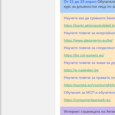
От 21 до 23 април
Обучителе
курс за длъжностни лица по з
Научете как да сравните банк
https://banki.aktivnipotrebiteli.b
Научете повече за енергийнат
https://www.stepenergy.eu/bg/
Научете повече за споделено
https://bg.col-sumers.eu/
Научете повече за знака за д
https://e-nadejden.bg
Научете повече за правата си
https://europa.eu/youreuright
Обучения за МСП и обучителн
https://consumerlawready.eu
Интернет страницата на Акти