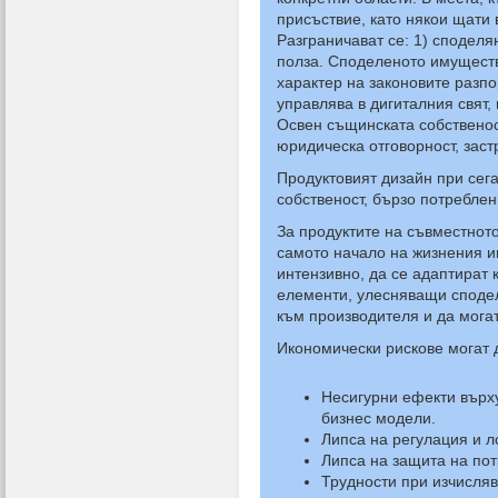
присъствие, като някои щати 
Разграничават се: 1) споделя
полза. Споделеното имуществ
характер на законовите разпо
управлява в дигиталния свят,
Освен същинската собственост
юридическа отговорност, застр
Продуктовият дизайн при сег
собственост, бързо потреблен
За продуктите на съвместното
самото начало на жизнения им
интензивно, да се адаптират 
елементи, улесняващи сподел
към производителя и да мога
Икономически рискове могат 
Несигурни ефекти върху
бизнес модели.
Липса на регулация и л
Липса на защита на пот
Трудности при изчисляв