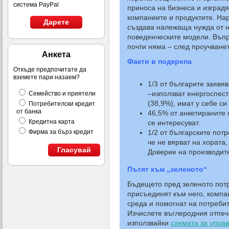
система PayPal
приноса на бизнеса и изградя
компаниите и продуктите. На
Дарете
създава належаща нужда от н
поведенческите модели. Въпр
почти няма – след проучванет
Анкета
Факти в подкрепа
Откъде предпочитате да
вземете пари назаем?
1/3 от българите заявя
–използват енергоспест
Семейство и приятели
(38,9%), имат у себе си
Потребителски кредит
от банка
46,5% от анкетираните с
Кредитна карта
се интересуват.
1/2 от българските потр
Фирма за бърз кредит
че не вярват на хората,
Гласувай
Доверие на производите
Пътят към „зеленото“
Бъдещето пред зеленото потр
присъединят към него, компа
среда и помогнат на потребит
Изчислете въглеродния отпеч
използвайки
схемата за упра