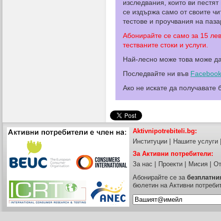
изследвания, които ви пестят
се издържа само от своите ч
тестове и проучвания на паза
Абонирайте се само за 15 ле
тестваните стоки и услуги.
Най-лесно може това може д
Последвайте ни във
Faceboo
Ако не искате да получавате
Aktivnipotrebiteli.bg:
Институции
|
Нашите услуги
За Активни потребители:
За нас
|
Проекти
|
Мисия
|
От
Абонирайте се за
безплатни
бюлетин на Активни потреби