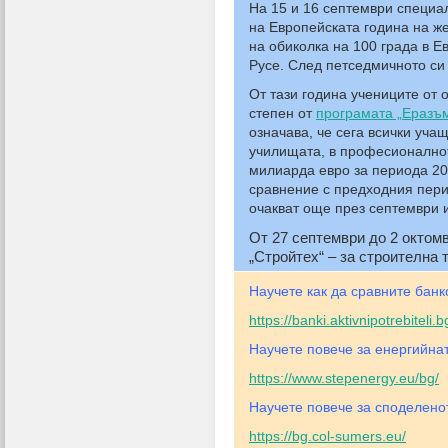
На 15 и 16 септември
специал
на Европейската година на ж
на обиколка на 100 града в Е
Русе. След петседмичното си
От тази година
учениците от 
степен от
програмата „Еразъ
означава, че сега всички уча
училищата, в професионалнот
милиарда евро за периода 20
сравнение с предходния перио
очакват още през септември 
От 27 септември до 2 октом
„Стройтех“ – за строителна 
Научете как да сравните банк
https://banki.aktivnipotrebiteli.b
Научете повече за енергийнат
https://www.stepenergy.eu/bg/
Научете повече за споделено
https://bg.col-sumers.eu/