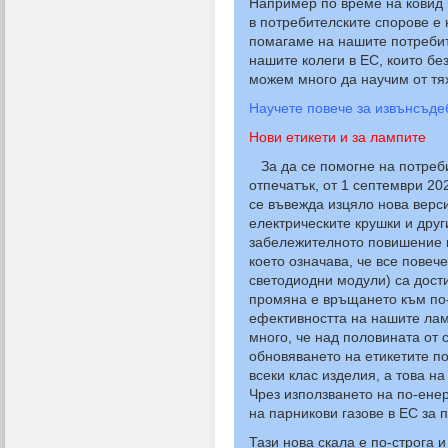
Например по време на ковид
в потребителските спорове е
помагаме на нашите потребит
нашите колеги в ЕС, които бе
можем много да научим от тя
Научете повече за извънсъде
Нови етикети и за лампите
За да се помогне на потреби
отпечатък, от 1 септември 202
се въвежда изцяло нова верс
електрическите крушки и друг
забележителното повишение н
което означава, че все повеч
светодиодни модули) са дост
промяна е връщането към по-
ефективността на нашите лам
много, че над половината от 
обновяването на етикетите по
всеки клас изделия, а това н
Чрез използването на по-ен
на парникови газове в ЕС за 
Тази нова скала е по-строга 