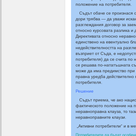
положение на потребителя.
Съдът обаче се произнася о
дори трябва — да уважи иска
разглеждания договор за заем
относно курсовата разлика и
Директивата относно неравно
единствено на евентуално бл
недействителността на разгле
възприет от Съда, е недопуст
потребителя) да се счита по
се решава по-нататъшната съд
може да има предимство при 
правна уредба действително 
потребителя.
Решение
Съдът приема, че ако национ
фактическото положение на по
неравноправна клауза, то таз
неравноправните клаузи.
„Активни потребители“ и в м
Потребителите да бъдат особен