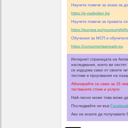
Научете повече за знака за д
https://e-nadejden.bg
Научете повече за правата си
https://europa.eu/youreuright
Обучения за МСП и обучителн
https://consumerlawready.eu
Интернет страницата на Акти
изследвания, които ви пестят
се издържа само от своите ч
тестове и проучвания на паза
Абонирайте се само за 15 ле
тестваните стоки и услуги.
Най-лесно може това може д
Последвайте ни във
Faceboo
Ако не искате да получавате