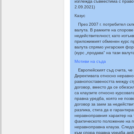
изглежда съвместима с право
2.09.2021)
Казус
През 2007 г. потребител склю
валута. В рамките на спорове
недействителност, като изтък
приложимият обменен курс при
валута спрямо унгарския фор
(курс „продава“ на тази валута
Мотиви на съда
Европейският съд счита, че к
Директивата относно неравноп
равнопоставеността между ст
договор, вместо да се обезси
са клаузите относно курсова
правна уредба, която не позв
договор за заем за недейств
разлика, стига да е гарантира
неравноправния характер на т
фактическото положение на по
неравноправна клауза. След
към спора правна уредба дей