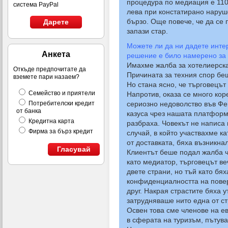
процедура по медиация е 110 
система PayPal
лева при констатирано наруше
бързо. Още повече, че да се п
Дарете
запази стар.
Можете ли да ни дадете интер
Анкета
решение е било намерено за 
Имахме жалба за хотелиерска
Откъде предпочитате да
Причината за техния спор бе
вземете пари назаем?
Но стана ясно, че търговецъ
Семейство и приятели
Напротив, оказа се много кор
сериозно недоволство във Фе
Потребителски кредит
от банка
казуса чрез нашата платформ
Кредитна карта
разбраха. Човекът не написа 
Фирма за бърз кредит
случай, в който участвахме 
от доставката, бяха възникн
Гласувай
Клиентът беше подал жалба чр
като медиатор, търговецът в
двете страни, но тъй като бя
конфиденциалността на повер
друг. Накрая страстите бяха 
затрудняваше нито една от с
Освен това сме членове на ев
в сферата на туризъм, пътув