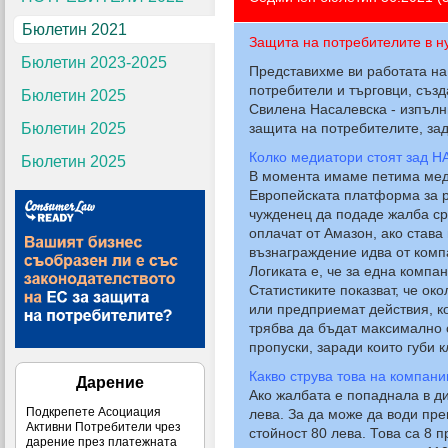
Бюлетин 2021
Защита на потребителите в 
Бюлетин 2023-2025
Представихме ви работата на
потребители и търговци, съз
Бюлетин 2025
Свилена Насалевска - изпълн
Бюлетин 2025
защита на потребителите, за
Колко медиатори стоят зад Н
Бюлетин 2025
В момента имаме петима меди
Европейската платформа за 
чужденец да подаде жалба ср
оплачат от Амазон, ако став
възнаграждение идва от комп
Логиката е, че за една компа
Статистиките показват, че ок
или предприемат действия, ко
трябва да бъдат максимално 
пропуски, заради които губи к
Какво струва това на компани
Дарение
Ако жалбата е попаднала в д
Подкрепете Асоциация
лева. За да може да води пре
Активни Потребители чрез
стойност 80 лева. Това са 8 
дарение през платежната