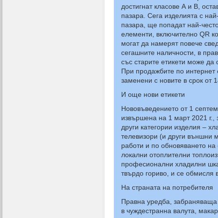
достигнат класове А и В, ост
пазара. Сега изделията с най
пазара, ще попадат най-често
елементи, включително QR ко
могат да намерят повече свед
сегашните наличности, в прав
със старите етикети може да 
При продажбите по интернет 
заменени с новите в срок от 
И още нови етикети
Нововъведението от 1 септе
извършена на 1 март 2021 г.
други категории изделия – х
телевизори (и други външни 
работи и по обновяването на
локални отоплителни топлоизт
професионални хладилни шкаф
твърдо гориво, и се обмисля 
На страната на потребителя
Правна уредба, забраняваща 
в чуждестранна валута, мака