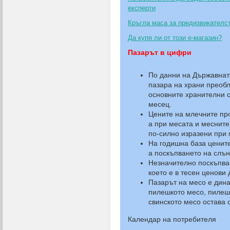
експерти
Кръгла маса за предизвикателс
Да купя ли от този е-магазин?
Пазарът в цифри
По данни на Държавнат
пазара на храни преобл
основните хранителни с
месец.
Цените на млечните пр
а при месата и меснит
по-силно изразени при 
На годишна база цените
а поскъпването на слън
Незначително поскъпва
което е в тесен ценови 
Пазарът на месо е дина
пилешкото месо, пилеш
свинското месо остава 
Календар на потребителя