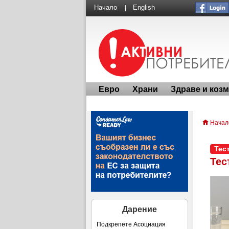
Начало
English
|
Евро
Храни
Здраве и коз
Начал
Тес
Тес
Дарение
Подкрепете Асоциация