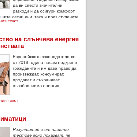
да ви спести значителни
разходи и да осигури комфорт
ещите летни дни, така и през студените
ния текст
ство на слънчева енергия
инствата
Европейското законодателство
от 2018 година насам подкрепя
гражданите и им дава право да
произвеждат, консумират,
продават и съхраняват
възобновяема енергия.
ния текст
лиматици
Резултатите от нашите
тестове ясно показват, че