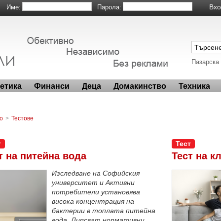
Име:
Парола:
Пазарска
метика
Финанси
Деца
Домакинство
Техника
о
>
Тестове
т
Тест
т на питейна вода
Тест на к
Изследване на Софийския
университет и Активни
потребители установява
висока концентрация на
бактерии в топлата питейна
вода. Липсват нормативни