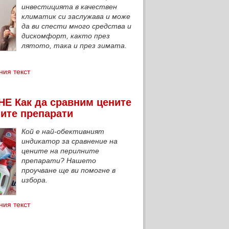
инвестицията в качествен
климатик си заслужава и може
да ви спести много средства и
дискомфорт, както през
лятото, така и през зимата.
ния текст
Е Как да сравним цените
ите препарати
Кой е най-обективният
индикатор за сравнение на
цените на перилните
препарати? Нашето
проучване ще ви помогне в
избора.
ния текст