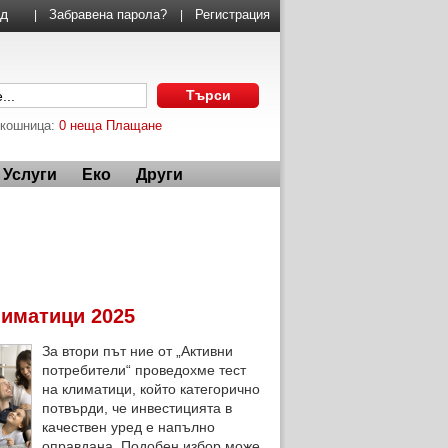
Забравена парола?
Регистрация
|
|
 кошница:
0 неща
Плащане
Услуги
Еко
Други
лиматици 2025
За втори път ние от „Активни
потребители“ проведохме тест
на климатици, който категорично
потвърди, че инвестицията в
качествен уред е напълно
оправдана. Подобен избор може