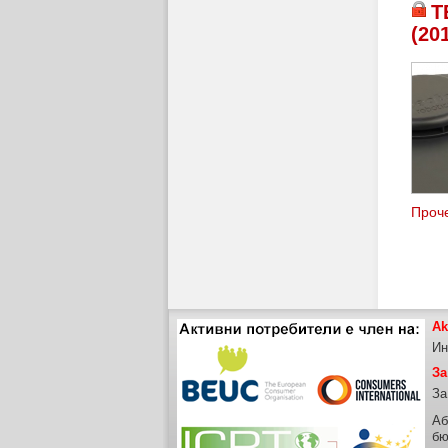
Т
(20
Проче
Ak
Ин
За
За
Аб
бю