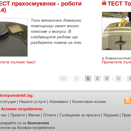
ЕСТ прахосмукачки - роботи
ТЕСТ То
14)
Тези механични домашни
помощници имат много
плюсове и минуси. В
следващите редове ще
разберете повече за тях.
в домакинств
тете пълния текст
Прочетете пъл
<<
|
<
|
1
2
3
|
>
|
tivnipotrebiteli.bg:
ституции
|
Нашите услуги
|
Абонамент
|
Колективни искове
 Активни потребители:
 нас
|
Проекти
|
Мисия
|
Отчети
|
Съобщения за пресата
|
Издания
|
Прав
онирайте се за
безплатния
летин на Активни потребители.