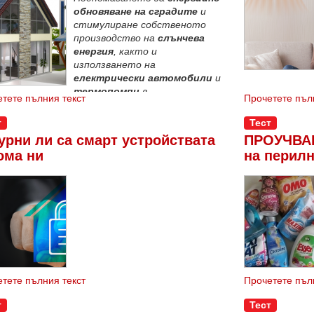
обновяване на сградите
и
стимулиране собственото
производство на
слънчева
енергия
, както и
използването на
електрически автомобили
и
термопомпи
в
тете пълния текст
Прочетете пъл
кинствата са част от мерките, които
вно се подпомагат в ЕС. В този процес
т
Тест
ария изостава видимо.
урни ли са смарт устройствата
ПРОУЧВАН
ома ни
на перилн
тете пълния текст
Прочетете пъл
т
Тест