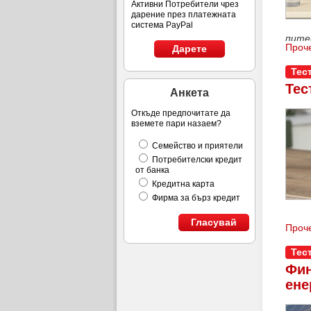
Активни Потребители чрез
дарение през платежната
система PayPal
пите
Проче
Дарете
Тес
Тес
Анкета
Откъде предпочитате да
вземете пари назаем?
Семейство и приятели
Потребителски кредит
от банка
Кредитна карта
Фирма за бърз кредит
Гласувай
Проче
Тес
Фин
ене