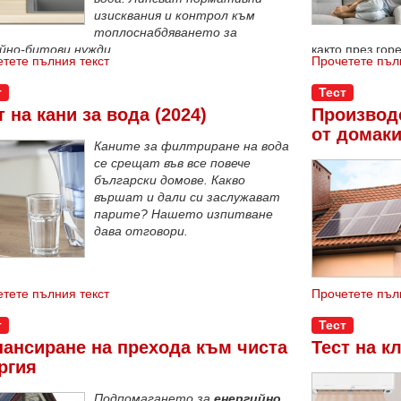
изисквания и контрол към
топлоснабдяването за
йно-битови нужди.
както през гор
тете пълния текст
Прочетете пъл
зимни месеци.
т
Тест
т на кани за вода (2024)
Производ
от домак
Каните за филтриране на вода
се срещат във все повече
български домове. Какво
вършат и дали си заслужават
парите? Нашето изпитване
дава отговори.
тете пълния текст
Прочетете пъл
т
Тест
ансиране на прехода към чиста
Тест на к
ргия
Подпомагането за
енергийно