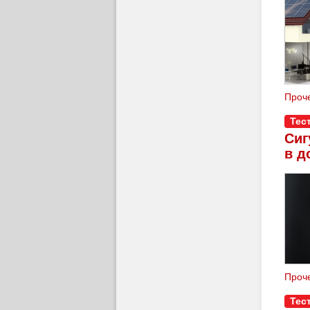
Проче
дома
акти
Тес
Бълг
Сиг
в д
Проче
Тес