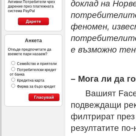
доклад на Норв
Активни Потребители чрез
дарение през платежната
система PayPal
потребителите 
Дарете
феномен, известе
потребителите
Анкета
е възможно тен
Откъде предпочитате да
вземете пари назаем?
Семейство и приятели
Потребителски кредит
от банка
– Мога ли да г
Кредитна карта
Фирма за бърз кредит
Вашият Faceboo
Гласувай
подвеждащи рек
филтрират през 
резултатите по-