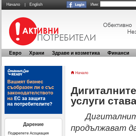
Име:
Начало
English
|
Евро
Храни
Здраве и козметика
Финанси
Начало
Дигиталните
услуги став
Дигиталните 
Дарение
продължават да
Подкрепете Асоциация