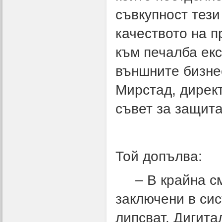
съвкупност тез
качеството на п
към печалба екс
външните бизне
Мирстад, дирек
съвет за защита
Той допълва:
– В крайна сме
заключени в си
липсват. Дигита