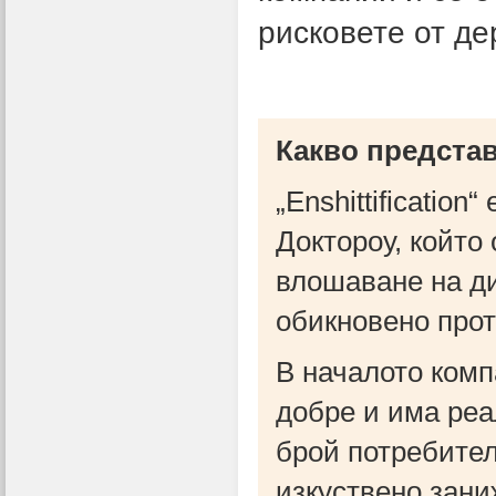
рисковете от де
Какво представл
„Enshittificatio
Доктороу, който
влошаване на ди
обикновено прот
В началото комп
добре и има реа
брой потребител
изкуствено зани