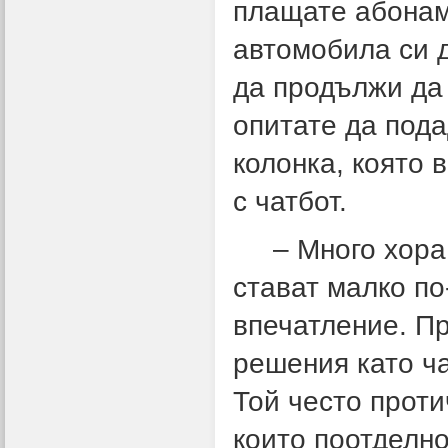
плащате абонам
автомобила си д
да продължи да 
опитате да пода
колонка, която 
с чатбот.
– Много хора и
стават малко по
впечатление. Пр
решения като час
Той често прот
които поотделно