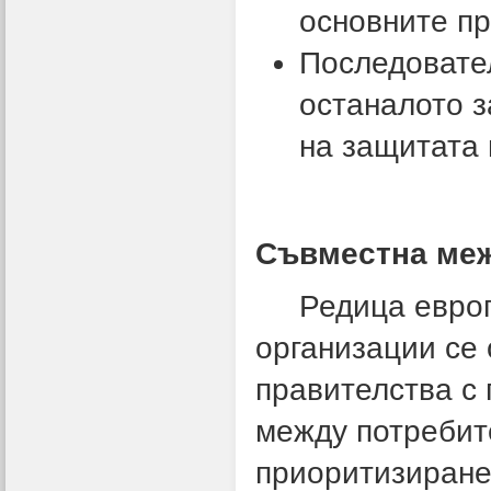
основните пр
Последовате
останалото з
на защитата 
Съвместна ме
Редица европе
организации се
правителства с 
между потребите
приоритизиране