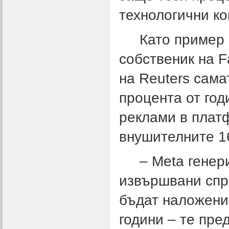
технологични к
Като пример М
собственик на F
на Reuters сама
процента от год
реклами в плат
внушителните 1
– Meta генерир
извършвани спр
бъдат наложени 
години – те пре