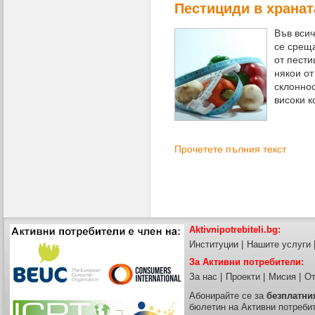
Пестициди в хранат
Във всич
се среща
от пести
някои от
склоннос
високи к
Прочетете пълния текст
Aktivnipotrebiteli.bg:
Институции
|
Нашите услуги
За Активни потребители:
За нас
|
Проекти
|
Мисия
|
От
Абонирайте се за
безплатни
бюлетин на Активни потреби