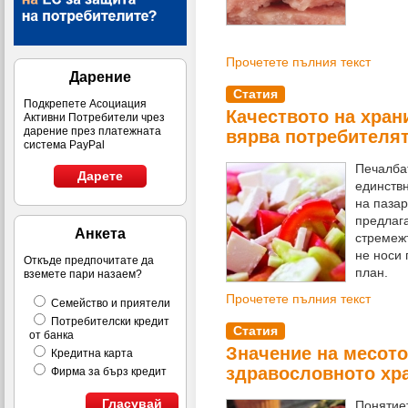
Прочетете пълния текст
Дарение
Статия
Подкрепете Асоциация
Качеството на храни
Активни Потребители чрез
дарение през платежната
вярва потребителя
система PayPal
Печалбат
Дарете
единствн
на пазар
предлага
Анкета
стремеж
не носи 
Откъде предпочитате да
план.
вземете пари назаем?
Прочетете пълния текст
Семейство и приятели
Потребителски кредит
Статия
от банка
Значение на месото
Кредитна карта
здравословното хр
Фирма за бърз кредит
Гласувай
Понятиет