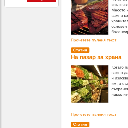
изключва
Месото и
важни к
храните
основен
баланси
Прочетете пълния текст
Статия
На пазар за храна
Когато п
важно д
и изискв
им, а съ
съхранен
намалит
Прочетете пълния текст
Статия