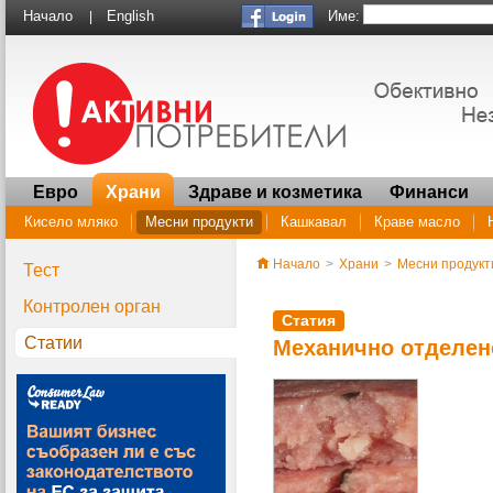
Име:
Начало
English
|
Евро
Храни
Здраве и козметика
Финанси
Кисело мляко
Месни продукти
Кашкавал
Краве масло
Начало
>
Храни
>
Месни продукт
Тест
Контролен орган
Статия
Статии
Механично отделен