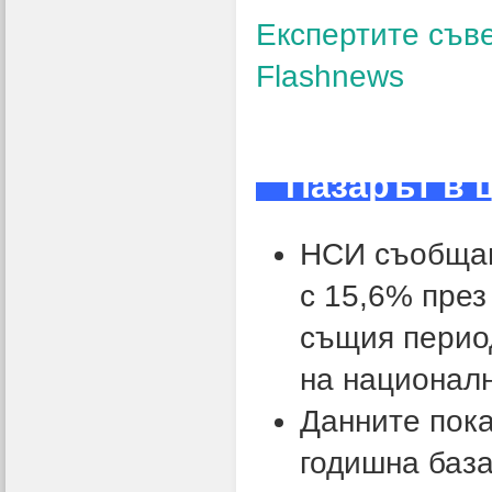
Експертите съве
Flashnews
Пазарът в
НСИ съобщав
с 15,6% през
същия период
на националн
Данните пока
годишна база