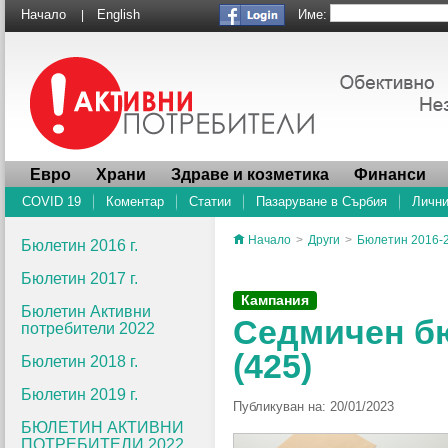
Име:
Начало
English
|
Евро
Храни
Здраве и козметика
Финанси
COVID 19
Коментар
Статии
Пазаруване в Сърбия
Лични
Начало
>
Други
>
Бюлетин 2016-
Бюлетин 2016 г.
Бюлетин 2017 г.
Кампания
Бюлетин Активни
Седмичен б
потребители 2022
(425)
Бюлетин 2018 г.
Бюлетин 2019 г.
Публикуван на: 20/01/2023
БЮЛЕТИН АКТИВНИ
ПОТРЕБИТЕЛИ 2022