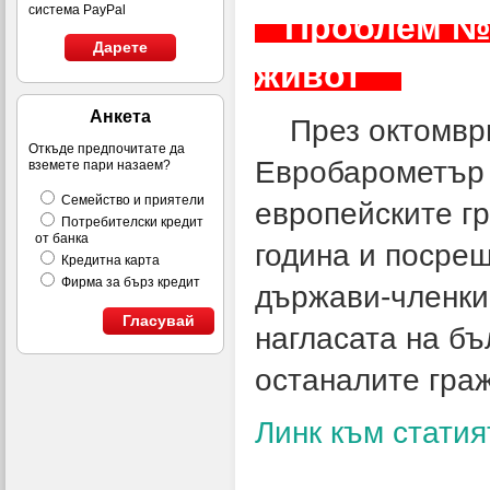
система PayPal
Проблем № 1 
Дарете
живот
Анкета
През октомври
Откъде предпочитате да
Евробарометър 
вземете пари назаем?
Семейство и приятели
европейските г
Потребителски кредит
от банка
година и посре
Кредитна карта
Фирма за бърз кредит
държави-членки
Гласувай
нагласата на бъ
останалите гра
Линк към статия