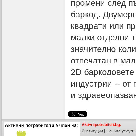
промени след п
баркод. Двумерн
квадрати или п
малки отделни 
значително кол
отпечатан в мал
2D баркодовете 
индустрии -- от
и здравеопазва
Aktivnipotrebiteli.bg:
Институции
|
Нашите услуги