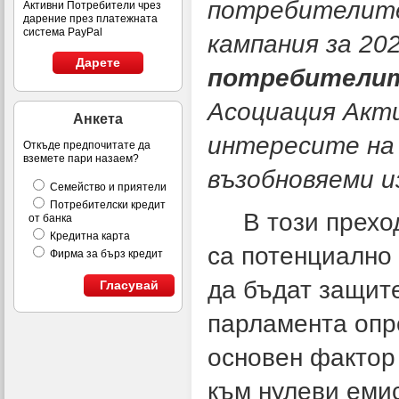
потребителите
Активни Потребители чрез
дарение през платежната
система PayPal
кампания за 202
Дарете
потребителите
Асоциация Акт
Анкета
интересите на
Откъде предпочитате да
вземете пари назаем?
възобновяеми и
Семейство и приятели
Потребителски кредит
В този прехо
от банка
Кредитна карта
са потенциално 
Фирма за бърз кредит
да бъдат защите
Гласувай
парламента опре
основен фактор
към нулеви емис