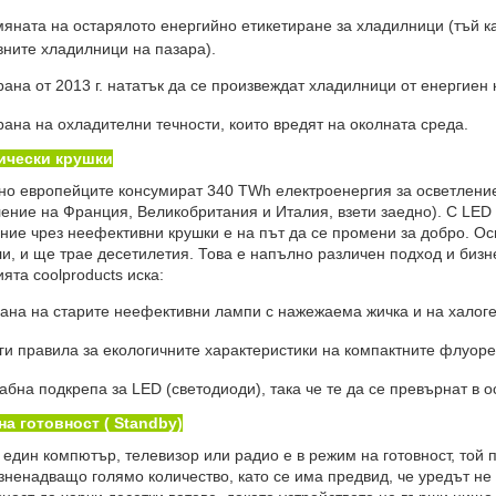
ната на остарялото енергийно етикетиране за хладилници (тъй кат
ните хладилници на пазара).
на от 2013 г. нататък да се произвеждат хладилници от енергиен к
на на охладителни течности, които вредят на околната среда.
ически крушки
о европейците консумират 340 TWh електроенергия за осветление
ение на Франция, Великобритания и Италия, взети заедно). С LED 
ние чрез неефективни крушки е на път да се промени за добро. О
и, и ще трае десетилетия. Това е напълно различен подход и бизн
ята coolproducts иска:
ана на старите неефективни лампи с нажежаема жичка и на халоген
и правила за екологичните характеристики на компактните флуоре
на подкрепа за LED (светодиоди), така че те да се превърнат в ос
на готовност ( Standby)
един компютър, телевизор или радио е в режим на готовност, той 
изненадващо голямо количество, като се има предвид, че уредът не