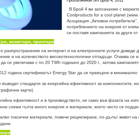
Продължение от Брой 4, 2011
В Брой 4 ви запознахме с мерките
Coolproducts for a cool planet (www
Асоциация „Активни потребители”, 
потреблението на енергия от клима
си поставя кампанията за други от
ри, монитори, принтери
 разпространение на интернет и на електронните услуги доведе 
ение и на количеството високотехнологични отпадъци. Очаква се и
 да се увеличава с по 20 TWh годишно до 2020 г., затова кампаният
12 година сертификатът Energy Star да се превърне в минимално 
 въведат стандарти за енергийна ефективност за компонентите, ко
рафични карти).
гийна ефективност и в производството, не само във фазата на изп
нни схеми гълта много енергия и материали, което често се подце
лко токсични материали, повече рециклиране, по-дълъг живот на 
ждане.
зори