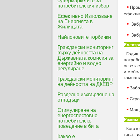
супермаркетите за
потребителския избор
•
Промя
ефектив
Ефективно Използване
на Енергията в
•
Забра
Жилищата
•
Забра
Найлоновите торбички
Електр
Граждански мониторинг
върху дейността на
Годишн
Държавната комисия за
потребл
енергийно и водно
осветле
регулиране
и мебел
кампани
Граждански мониторинг
на дейността на ДКЕВР
•
Забр
Разделно изхвърляне на
•
Строг
отпадъци
•
Мащаб
Стимулиране на
енергоспестовно
Режим 
потребителско
поведение в бита
Когато 
това - 
Какво е