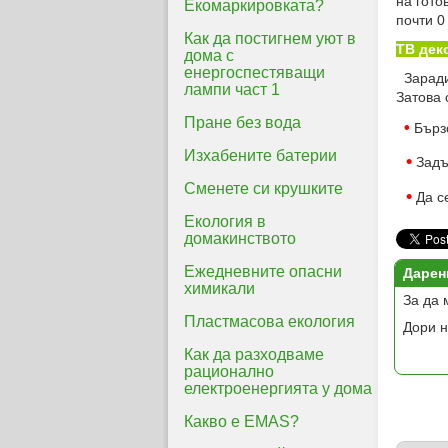
на гото
Екомаркировката?
почти 0
Как да постигнем уют в
ТВ дек
дома с
енергоспестяващи
Заради 
лампи част 1
Затова 
Пране без вода
•
Бързо
Изхабените батерии
•
Задъ
Сменете си крушките
•
Да се
Екология в
домакинството
Ежедневните опасни
Дарен
химикали
За да 
Пластмасова екология
Дори н
Как да разходваме
рационално
електроенергията у дома
Какво е EMAS?