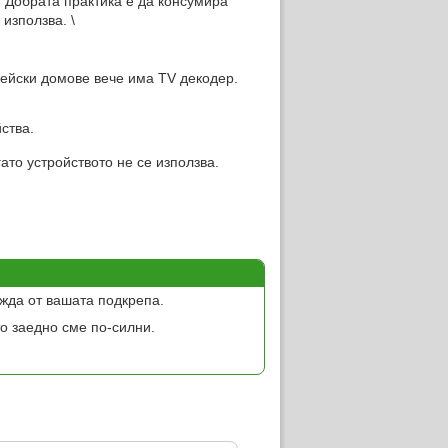
. Добрата практика е да консумира
 използва. \
ейски домове вече има TV декодер.
ства.
то устройството не се използва.
жда от вашата подкрепа.
о заедно сме по-силни.