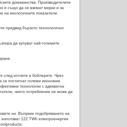
ските домакинства. Производителите
о е също да се вземат мерки и за
е на екологичните показатели.
ите предвид бързото технологично
зпира да купуват най-големите
иране.
я след котлите и бойлерите. Чрез
 се постигнат големи икономии.
ефективни технологии с адекватна
игатели, чието потребление не може да
овете ни. Въпреки подобряването на
е използват 122 TWh електроенергия
oolproducts: