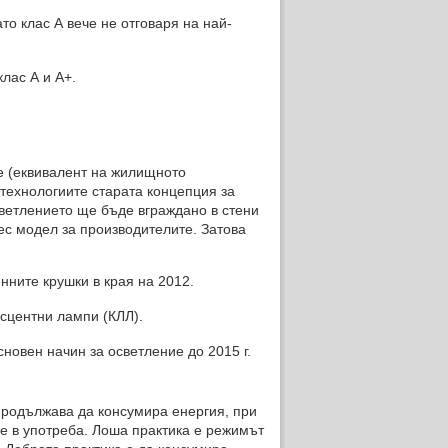
о клас А вече не отговаря на най-
лас А и А+.
 (еквивалент на жилищното
технологиите старата концепция за
светлението ще бъде вграждано в стени
ес модел за производителите. Затова
ните крушки в края на 2012.
сцентни лампи (КЛЛ).
новен начин за осветление до 2015 г.
продължава да консумира енергия, при
 е в употреба. Лоша практика е режимът