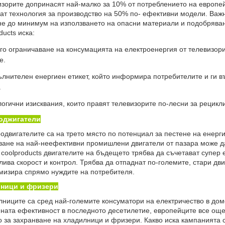
орите допринасят най-малко за 10% от потреблението на европей
ат технология за производство на 50% по- ефективни модели. Важн
е до минимум на използването на опасни материали и подобряван
ducts иска:
го ограничаване на консумацията на електроенергия от телевизор
е.
нителен енергиен етикет, който информира потребителите и ги въ
.
гични изисквания, които правят телевизорите по-лесни за рецикл
оджигатели
двигателите са на трето място по потенциал за пестене на енерги
ане на най-неефективни промишлени двигатели от пазара може да
coolproducts двигателите на бъдещето трябва да съчетават супер 
ива скорост и контрол. Трябва да отпаднат по-големите, стари дв
мизира спрямо нуждите на потребителя.
ници и фризери
иците са сред най-големите консуматори на електричество в дом
ната ефективност в последното десетилетие, европейците все ощ
 за захранване на хладилници и фризери. Какво иска кампанията c