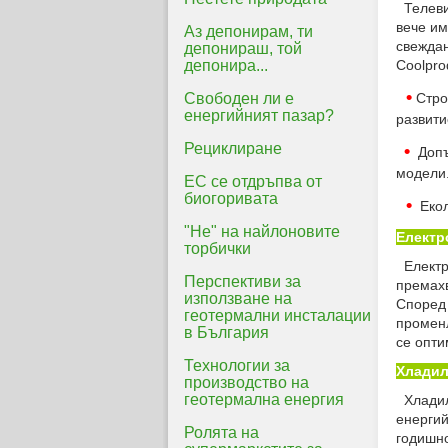
Телевиз
вече им
Аз депонирам, ти
свеждан
депонираш, той
депонира...
Coolpro
•
Свободен ли е
Стро
енергийният пазар?
развити
Рециклиране
•
Допъл
модели
ЕС се отдръпва от
биогоривата
•
Еколо
"Не" на найлоновите
Електр
торбички
Електро
Перспективи за
премахв
използване на
Според 
геотермални инсталации
променл
в България
се опти
Технологии за
Хладил
производство на
геотермална енергия
Хладилн
енергий
Ролята на
годишно