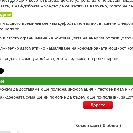
вност да харчи десетки ватове, докато устройството не върши нищо
 вата, а най-добрата – уредът да се изключва напълно, когато не се
одери
масовото преминаване към цифрова телевизия, в повечето европ
се налага:
 и строго ограничаване на консумацията на енергия от тези устрой
лжително автоматично намаляване на консумираната мощност, кога
 продават само устройства, които подлежат на рециклиране.
ие
можем да доставяме още полезна информация и тестове имаме ну
ай-дребната сума ще ни помогне да бъдем още по-полезни, защот
Дарете
Коментари ( 0 общо )