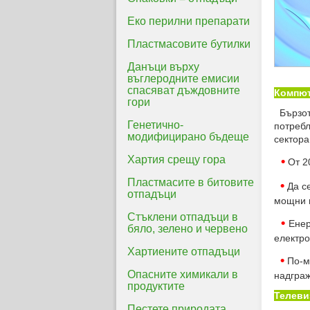
Еко перилни препарати
Пластмасовите бутилки
Данъци върху
въглеродните емисии
спасяват дъждовните
Компют
гори
Бързото
Генетично-
потребл
модифицирано бъдеще
сектора
Хартия срещу гора
•
От 20
Пластмасите в битовите
•
Да се
отпадъци
мощни г
Стъклени отпадъци в
•
Енер
бяло, зелено и червено
електро
Хартиените отпадъци
•
По-ма
Опасните химикали в
надгра
продуктите
Телеви
Пестете природата