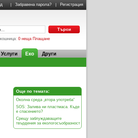
Забравена парола?
Регистрация
|
|
 кошница:
0 неща
Плащане
Услуги
Еко
Други
Още по темата:
Околна среда „втора употреба“
SOS: Залива ни пластмаса. Къде
е спасението?
Срещу заблуждаващите
твърдения за екологосъобразност