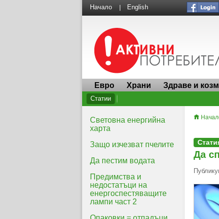
Начало
English
|
Евро
Храни
Здраве и коз
Статии
Начал
Световна енергийна
харта
Стати
Защо изчезват пчелите
Да с
Да пестим водата
Публикув
Предимства и
недостатъци на
енергоспестяващите
лампи част 2
Опаковки = отпадъци