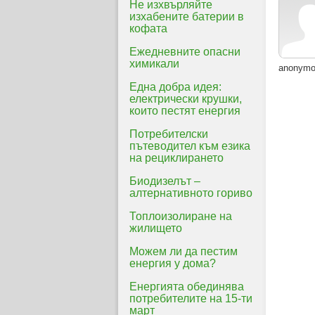
Не изхвърляйте
изхабените батерии в
кофата
Ежедневните опасни
химикали
anonym
Една добра идея:
електрически крушки,
които пестят енергия
Потребителски
пътеводител към езика
на рециклирането
Биодизелът –
алтернативното гориво
Топлоизолиране на
жилището
Можем ли да пестим
енергия у дома?
Енергията обединява
потребителите на 15-ти
март