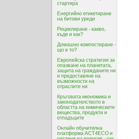
стартира
Енергийно етикетиране
на битови уреди
Рециклиране - какво,
къде и как?
Домашно компостиране -
що е то?
Eвропейска стратегия за
опазване на планетата,
защита на гражданите ни
и предоставяне на
възможности на
отраслите ни
Кръговата икономика и
законодателството в
областта на химическите
вещества, продукти и
отпадъците
Онлайн обучителна
платформа ACT4ECO и
пестене на енергия - как