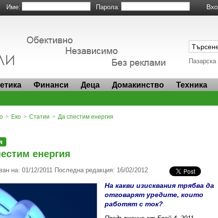
Име:
Парола:
Пазарска
метика
Финанси
Деца
Домакинство
Техника
о
>
Еко
>
Статии
>
Да спестим енергия
я
пестим енергия
ан на: 01/12/2011 Последна редакция: 16/02/2012
На какви изисквания трябва да
отговарят уредите, които
работят с ток?