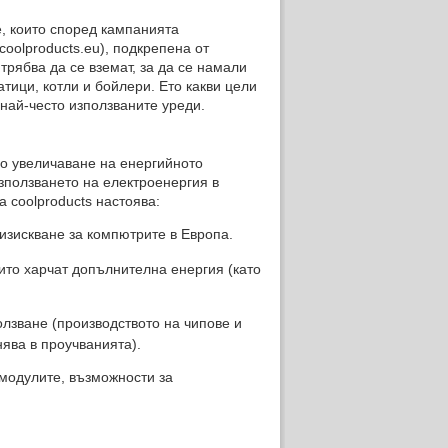
, които според кампанията
.coolproducts.eu), подкрепена от
трябва да се вземат, за да се намали
тици, котли и бойлери. Ето какви цели
 най-често използваните уреди.
до увеличаване на енергийното
зползването на електроенергия в
а coolproducts настоява:
изискване за компютрите в Европа.
ито харчат допълнителна енергия (като
олзване (производството на чипове и
нява в проучванията).
модулите, възможности за