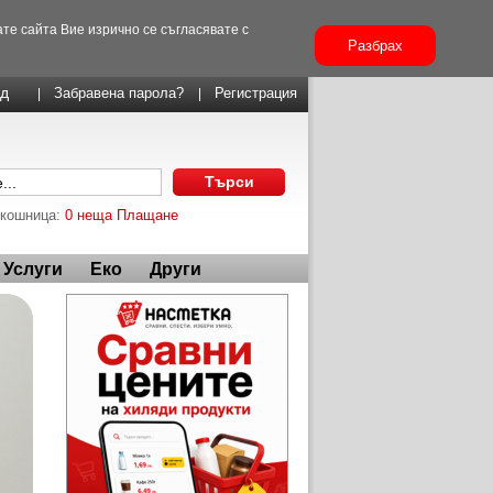
те сайта Вие изрично се съгласявате с
Разбрах
Забравена парола?
Регистрация
|
|
 кошница:
0 неща
Плащане
Услуги
Еко
Други