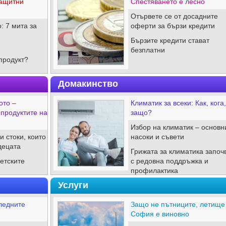
ащитни
Спестяването е лесно
Отървете се от досадните
: 7 мита за
оферти за бързи кредити
Бързите кредити стават
безплатни
продукт?
Домакинство
ото –
Климатик за всеки: Как, кога,
 продуктите на
защо?
Избор на климатик – основн
 стоки, които
насоки и съвети
децата
Грижата за климатика започ
етските
с редовна поддръжка и
профилактика
Услуги
ледните
Защо не пътниците, летище
София е виновно