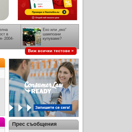
елна
Еко или „еко“
ост в
шампоани
я- 2004-
купуваме?
Виж всички тестове »
Прес съобщения