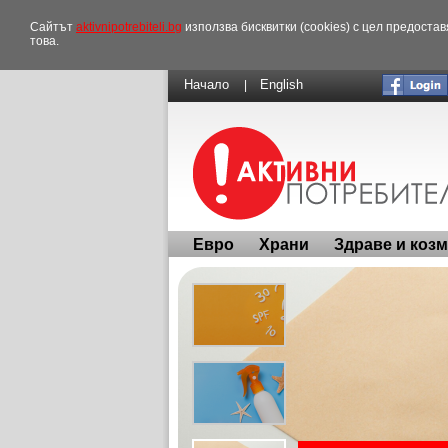
Сайтът
aktivnipotrebiteli.bg
използва бисквитки (cookies) с цел предоста
това.
Начало
English
|
Евро
Храни
Здраве и коз