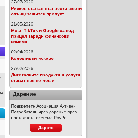
27/07/2026
Рисков състав във всеки шести
слънцезащитен продукт
21/05/2026
Meta, TikTok и Google са под
прицел заради финансови
измами
02/04/2026
Колективни искове
27/02/2026
Дигиталните продукти и услуги
и
стават все по-лоши
ва
Дарение
Подкрепете Асоциация Активни
Потребители чрез дарение през
платежната система PayPal
Дарете