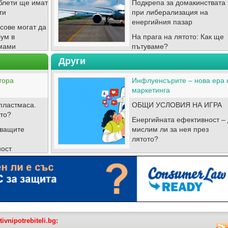
блети ще имат
Подкрепа за домакинствата
ти
при либерализация на
енергийния пазар
сове могат да
бум в
На прага на лятото: Как ще
мами
пътуваме?
Други
тора
Инфлуенсърите – нова ера 
маркетинга
пластмаса.
ОБЩИ УСЛОВИЯ НА ИГРА
то?
Енергийната ефективност –
аващите
мислим ли за нея през
лятото?
ност
tivnipotrebiteli.bg: