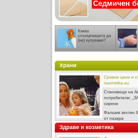
Седмичен бю
Каква
слънцезащита да
(не) купуваме?
Храни
Сравни цени и с
nasmetka.eu
Становище на А
потребители: „З
сирене
Фалшив зехтин 
от пазара
Здраве и козметика