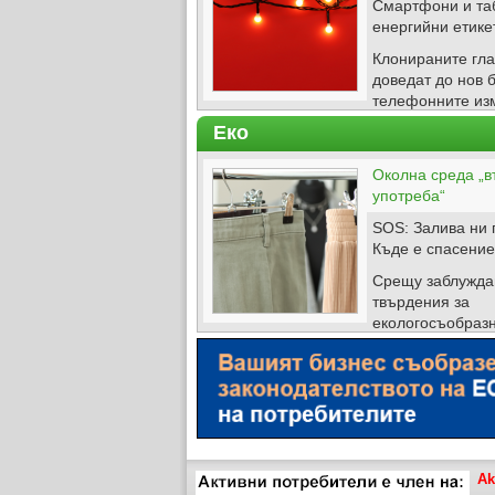
Смартфони и та
енергийни етике
Клонираните гла
доведат до нов 
телефонните из
Еко
Околна среда „в
употреба“
SOS: Залива ни 
Къде е спасение
Срещу заблужд
твърдения за
екологосъобраз
Ak