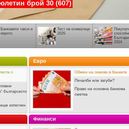
летин брой 30 (607)
Банковите такси и
Тест на климатици
Покупат
еврото
2025
способн
Българи
2024
Евро
пести с
Обмен на левове в банките
Печалби или загуби?
ктивни
Право на основна банкова
А“ българското
сметка
беше изтеглен
Финанси