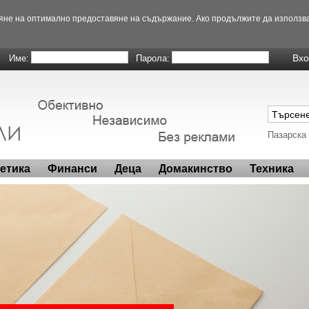
вяне на оптимално предоставяне на съдържание. Ако продължите да използва
Име:
Парола:
Пазарска
метика
Финанси
Деца
Домакинство
Техника