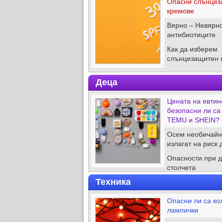
Опасни слънцез
кремове
Вярно – Невярно
антибиотиците
Как да изберем
слънцезащитен 
Деца
Цената на евтин
безопасни ли са
TEMU и SHEIN?
Осем необичайни
излагат на риск 
Опасности при д
столчета
Техника
Опасни ли са ко
лампички