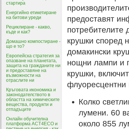
стартира
производителит
Енергийно етикетиране
предоставят ин
на битови уреди
Рециклиране - какво,
потребителите 
къде и как?
крушки според 
Домашно компостиране -
що е то?
домакински круш
Eвропейска стратегия за
опазване на планетата,
нощни лампи и 
защита на гражданите ни
и предоставяне на
крушки, включит
възможности на
отраслите ни
флуоресцентни 
Кръговата икономика и
законодателството в
областта на химическите
Колко светли
вещества, продукти и
отпадъците
лумени. 60 в
Онлайн обучителна
около 855 лу
платформа ACT4ECO и
пестене на енергия - как