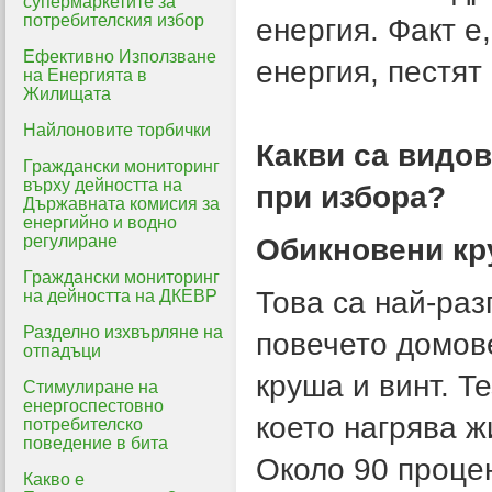
супермаркетите за
потребителския избор
енергия. Факт е
Ефективно Използване
енергия, пестят 
на Енергията в
Жилищата
Найлоновите торбички
Какви са видов
Граждански мониторинг
върху дейността на
при избора?
Държавната комисия за
енергийно и водно
регулиране
Обикновени кр
Граждански мониторинг
Това са най-раз
на дейността на ДКЕВР
Разделно изхвърляне на
повечето домов
отпадъци
круша и винт. Т
Стимулиране на
енергоспестовно
което нагрява ж
потребителско
поведение в бита
Около 90 процен
Какво е