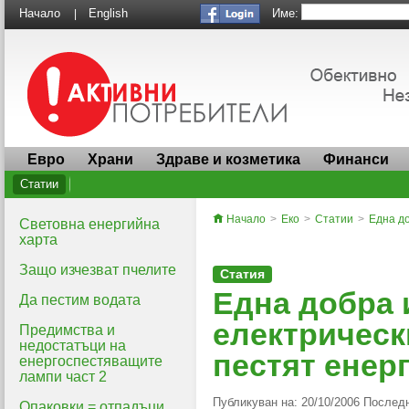
Име:
Начало
English
|
Евро
Храни
Здраве и козметика
Финанси
Статии
Начало
>
Еко
>
Статии
>
Една до
Световна енергийна
харта
Защо изчезват пчелите
Статия
Една добра 
Да пестим водата
електрическ
Предимства и
недостатъци на
пестят енер
енергоспестяващите
лампи част 2
Публикуван на: 20/10/2006 Последн
Опаковки = отпадъци