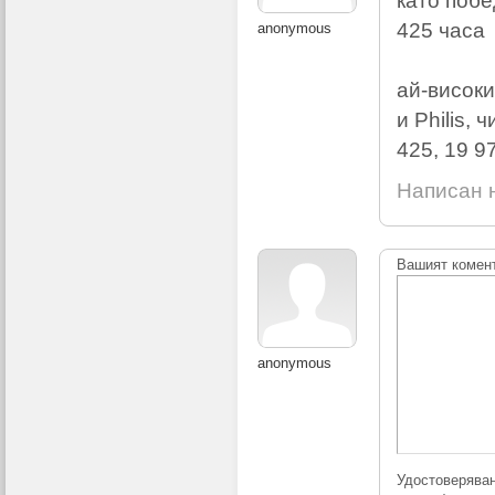
като побе
425 часа
anonymous
ай-високи
и Philis,
425, 19 9
Написан н
Вашият комен
anonymous
Удостоверяван