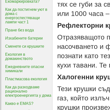
Екомаркировката?
тях се губи за 
Как да постигнем уют в
или 1000 часа –
дома с
енергоспестяващи
лампи част 1
Рефлекторни к
Пране без вода
Отразяващото п
Изхабените батерии
насочването и 
Сменете си крушките
познати като те
Екология в
домакинството
кухи тавани. Те
Ежедневните опасни
химикали
Халогенни кру
Пластмасова екология
Как да разходваме
Тези крушки съд
рационално
електроенергията у дома
газ, който излъ
Какво е EMAS?
крушки произвеж