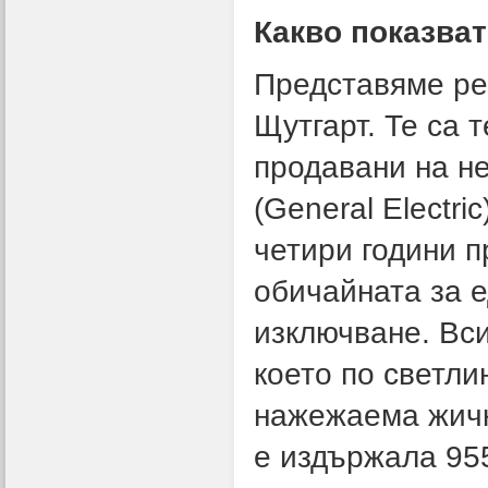
Какво показват
Представяме рез
Щутгарт. Те са 
продавани на не
(General Electri
четири години п
обичайната за е
изключване. Вс
което по светли
нажежаема жичк
е издържала 955