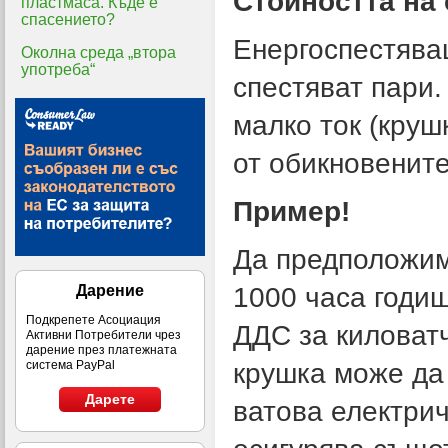
Стойността на
пластмаса. Къде е
спасението?
Енергоспестява
Околна среда „втора
употреба“
спестяват пари.
малко ток (круш
от обикновените
Пример!
Да предположим,
1000 часа годиш
Дарение
Подкрепете Асоциация
ДДС за киловат
Активни Потребители чрез
дарение през платежната
крушка може да 
система PayPal
Дарете
ватова електрич