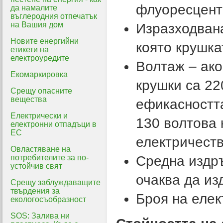
флуоресцент
да намалите
въглеродния отпечатък
на Вашия дом
Изразходвана
Новите енергийни
която крушка
етикети на
електроуредите
Волтаж – ако
Екомаркировка
крушки са 22
Срещу опасните
вещества
ефикасността
Електрически и
130 волтова 
електронни отпадъци в
ЕС
електричеств
Овластяване на
потребителите за по-
Средна издръ
устойчив свят
очаква да из
Срещу заблуждаващите
твърдения за
Броя на елек
екологосъобразност
SOS: Залива ни