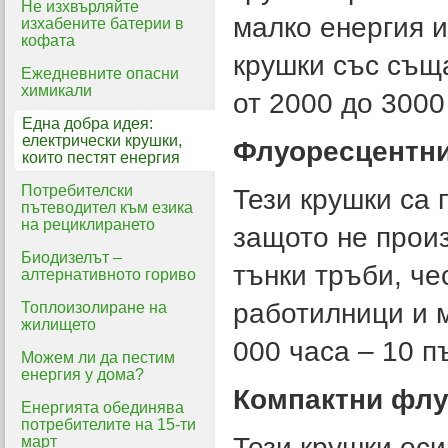
Не изхвърляйте
малко енергия и
изхабените батерии в
кофата
крушки със съща
Ежедневните опасни
химикали
от 2000 до 3000
Една добра идея:
електрически крушки,
Флуоресцентни
които пестят енергия
Потребителски
Тези крушки са 
пътеводител към езика
на рециклирането
защото не прои
Биодизелът –
тънки тръби, че
алтернативното гориво
работилници и м
Топлоизолиране на
жилището
000 часа – 10 п
Можем ли да пестим
енергия у дома?
Компактни флу
Енергията обединява
потребителите на 15-ти
Тези крушки оси
март