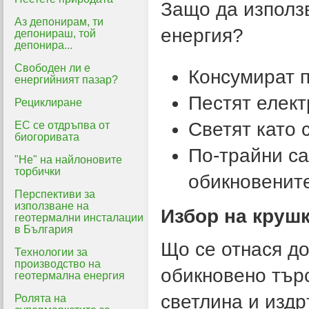
Защо да използв
Аз депонирам, ти
енергия?
депонираш, той
депонира...
Свободен ли е
Консумират п
енергийният пазар?
Пестят елект
Рециклиране
Светят като 
ЕС се отдръпва от
биогоривата
По-трайни са
"Не" на найлоновите
торбички
обикновените
Перспективи за
използване на
Избор на круш
геотермални инсталации
в България
Що се отнася до
Технологии за
производство на
обикновено тър
геотермална енергия
светлина и издр
Ролята на