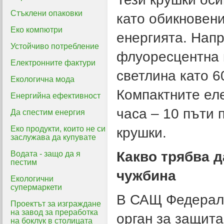
Стъклени опаковки
като обикновени
Еко компютри
енергията. Напр
Устойчиво потребление
флуоресцентна 
Електронните фактури
светлина като 6
Екологична мода
Компактните еле
Енергийна ефективност
часа – 10 пъти 
Да спестим енергия
Еко продукти, които не си
крушки.
заслужава да купувате
Какво трябва д
Водата - защо да я
пестим
чужбина
Екологични
супермаркети
В САЩ Федералн
Проектът за изграждане
на завод за преработка
орган за защита
на боклук в столицата