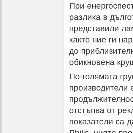
При енергоспес
разлика в дълго
представили лам
както ние ги на
до приблизителн
обикновена круш
По-голямата гру
производители 
продължителност
отстъпва от рек
показатели са д
Philis, чиято п