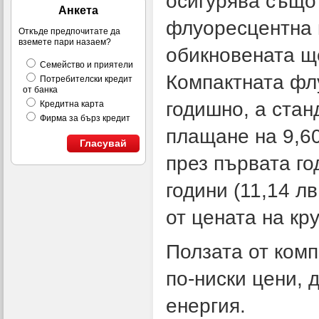
осигурява същот
Анкета
флуоресцентна 
Откъде предпочитате да
вземете пари назаем?
обикновената ще
Семейство и приятели
Компактната флу
Потребителски кредит
от банка
годишно, а стан
Кредитна карта
Фирма за бърз кредит
плащане на 9,60
Гласувай
през първата го
години (11,14 лв
от цената на кр
Ползата от ком
по-ниски цени, 
енергия.