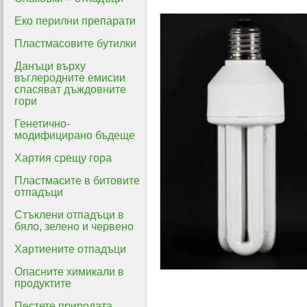
Еко перилни препарати
Пластмасовите бутилки
Данъци върху
въглеродните емисии
спасяват дъждовните
гори
Генетично-
модифицирано бъдеще
Хартия срещу гора
Пластмасите в битовите
отпадъци
Стъклени отпадъци в
бяло, зелено и червено
Хартиените отпадъци
Опасните химикали в
продуктите
Пестете природата