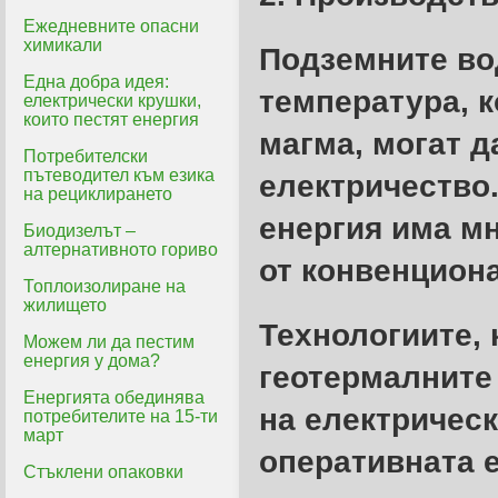
Ежедневните опасни
химикали
Подземните во
Една добра идея:
температура, к
електрически крушки,
които пестят енергия
магма, могат д
Потребителски
пътеводител към езика
електричество
на рециклирането
енергия има м
Биодизелът –
алтернативното гориво
от конвенцион
Топлоизолиране на
жилището
Технологиите, 
Можем ли да пестим
енергия у дома?
геотермалните
Енергията обединява
на електрическ
потребителите на 15-ти
март
оперативната е
Стъклени опаковки