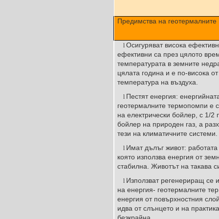
Предимства на геотермалните
Осигуряват висока ефективн
l
ефективни са през цялото врем
температурата в земните недр
цялата година и е по-висока о
температура на въздуха.
Пестят енергия: енергийнат
l
геотермалните термопомпи е с 
на електрически бойлер, с 1/2 
бойлер на природен газ, а раз
тези на климатичните системи.
Имат дълъг живот: работата
l
която използва енергия от зем
стабилна. Животът на такава с
Използват регенериращ се и
l
на енергия- геотермалните те
енергия от повърхностния слой
идва от слънцето и на практик
безкрайна.