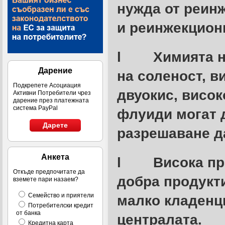
нужда от реин
и реинжекцион
l
Химията н
Дарение
на соленост, в
Подкрепете Асоциация
двуокис, висок
Активни Потребители чрез
дарение през платежната
система PayPal
флуиди могат д
Дарете
разрешаване д
Анкета
l
Висока пр
Откъде предпочитате да
добра продукти
вземете пари назаем?
Семейство и приятели
малко кладенци
Потребителски кредит
от банка
централата.
Кредитна карта