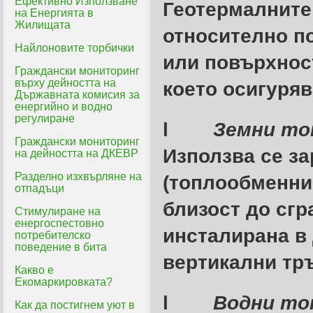
Ефективно Използване
Геотермалните
на Енергията в
Жилищата
относително п
Найлоновите торбички
или повърхност
Граждански мониторинг
върху дейността на
което осигуряв
Държавната комисия за
енергийно и водно
регулиране
l
Земни то
Граждански мониторинг
Използва се з
на дейността на ДКЕВР
Разделно изхвърляне на
(топлообменник
отпадъци
близост до сгр
Стимулиране на
енергоспестовно
инсталирана в 
потребителско
поведение в бита
вертикални тр
Какво е
Екомаркировката?
l
Водни то
Как да постигнем уют в