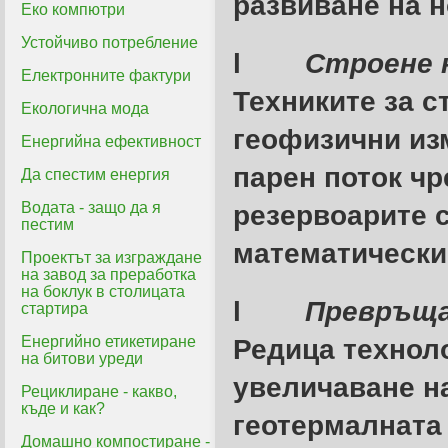
развиване на н
Еко компютри
Устойчиво потребление
l
Строене 
Електронните фактури
Техниките за с
Екологична мода
геофизични из
Енергийна ефективност
парен поток чр
Да спестим енергия
Водата - защо да я
резервоарите 
пестим
математически
Проектът за изграждане
на завод за преработка
на боклук в столицата
l
Превръща
стартира
Енергийно етикетиране
Редица техноло
на битови уреди
увеличаване н
Рециклиране - какво,
къде и как?
геотермалната 
Домашно компостиране -