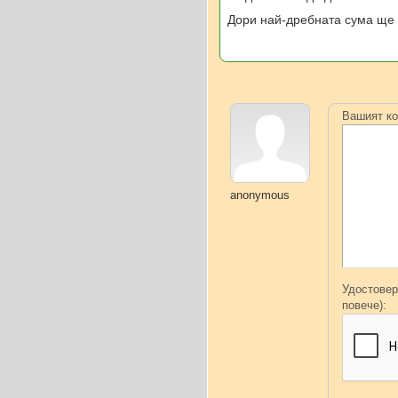
Дори най-дребната сума ще 
Вашият ко
anonymous
Удостовер
повече):