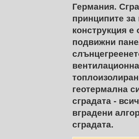
Германия. Сгра
принципите за
конструкция е 
подвижни пане
слънцегреенет
вентилационна
топлоизолиране
геотермална с
сградата - вси
вградени алго
сградата.