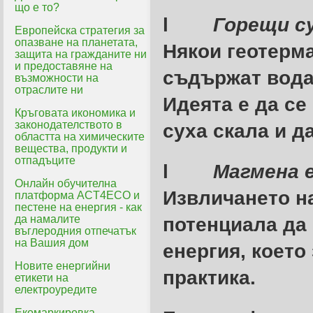
що е то?
l
Горещи су
Eвропейска стратегия за
опазване на планетата,
Някои геотерма
защита на гражданите ни
и предоставяне на
съдържат вода 
възможности на
отраслите ни
Идеята е да се
Кръговата икономика и
законодателството в
суха скала и д
областта на химическите
вещества, продукти и
отпадъците
l
Магмена 
Онлайн обучителна
Извличането н
платформа ACT4ECO и
пестене на енергия - как
да намалите
потенциала да
въглеродния отпечатък
на Вашия дом
енергия, което
Новите енергийни
практика.
етикети на
електроуредите
Екомаркировка