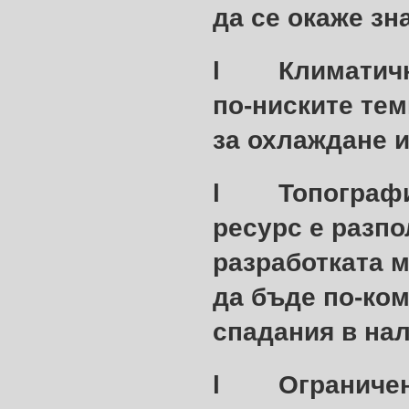
да се окаже зн
l
Климатичн
по-ниските тем
за охлаждане и
l
Топографи
ресурс е разпо
разработката 
да бъде по-ком
спадания в нал
l
Ограничен