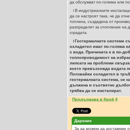
да обслужват по-големи или по
В индустриалните инсталаци
l
да се настроят така, че да от
топлина, създадена от произво
разпределят за отопление на д
сградата.
Геотермалните системи 
l
охладител имат по-голяма е
с вода. Причината е в по-до
топлопроводимост на избра
липсата на проблеми свърза
което превъзхожда водата по
Ползвайки охладител в тръб
геотермалната система, се н
дължина и съответно дълбоч
трябва да се инсталират.
Продължава в брой 4
Дарение
За да можем да доставяме о