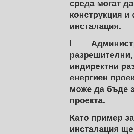
среда
могат да
конструкция и
инсталация.
l
Администр
разрешителни,
индиректни ра
енергиен проек
може да бъде з
проекта.
Като пример з
инсталация ще