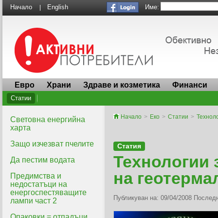
Име:
Начало
English
|
Евро
Храни
Здраве и козметика
Финанси
Статии
Начало
>
Еко
>
Статии
>
Техноло
Световна енергийна
харта
Защо изчезват пчелите
Статия
Технологии 
Да пестим водата
на геотерма
Предимства и
недостатъци на
енергоспестяващите
Публикуван на: 09/04/2008 Последн
лампи част 2
Опаковки = отпадъци