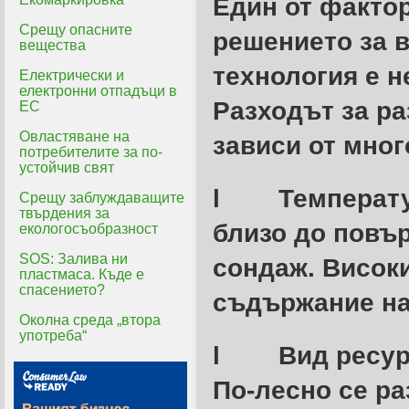
Един от фактор
Срещу опасните
решението за 
вещества
технология е 
Електрически и
електронни отпадъци в
Разходът за р
ЕС
Овластяване на
зависи от мног
потребителите за по-
устойчив свят
l
Температу
Срещу заблуждаващите
твърдения за
близо до повър
екологосъобразност
SOS: Залива ни
сондаж. Висок
пластмаса. Къде е
спасението?
съдържание на
Околна среда „втора
употреба“
l
Вид ресу
По-лесно се ра