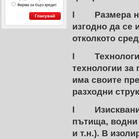
Фирма за бърз кредит
l
Размера н
Гласувай
изгодно да се 
отколкото сре
l
Технологи
технологии за 
има своите пр
разходни струк
l
Изисквани
пътища, водни 
и т.н.). В изо