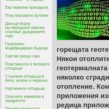
Еко перилни препарати
Пластмасовите бутилки
Данъци върху
въглеродните емисии
спасяват дъждовните
гори
Генетично-
горещата геоте
модифицирано бъдеще
Хартия срещу гора
Някои отоплит
Пластмасите в битовите
геотермалната
отпадъци
няколко сгради
Стъклени отпадъци в
бяло, зелено и червено
отопление. Ко
Хартиените отпадъци
приложения из
Опасните химикали в
продуктите
редица прилож
Пестете природата