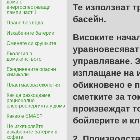
дома с
Те използват т
енергоспестяващи
лампи част 1
басейн.
Пране без вода
Изхабените батерии
Високите нача
Сменете си крушките
уравновесяват 
Екология в
домакинството
управляване. 
Ежедневните опасни
изплащане на 
химикали
обикновено е п
Пластмасова екология
сметките за то
Как да разходваме
рационално
електроенергията у дома
произвеждат т
Какво е EMAS?
бойлерите и к
Не изхвърляйте
изхабените батерии в
2. Производств
кофата