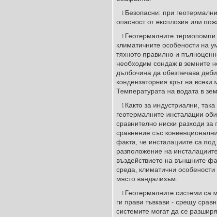
Безопасни: при геотермалн
l
опасност от експлозия или пож
Геотермалните термопомпи с
l
климатичните особености на у
тяхното правилно и пълноценн
необходим сондаж в земните н
дълбочина да обезпечава деби
кондензаторния кръг на всеки 
Температурата на водата в зем
Както за индустриални, така
l
геотермалните инсталации об
сравнително ниски разходи за
сравнение със конвенционални
факта, че инсталациите са под
разположение на инсталациит
въздействието на външните фа
среда, климатични особености
място вандализъм.
Геотермалните системи са 
l
ги прави гъвкави - срещу срав
системите могат да се разширя