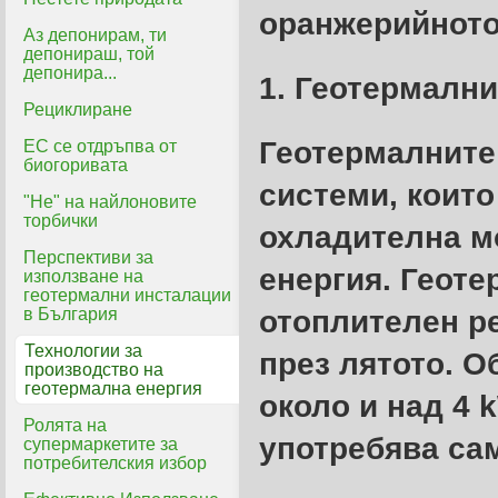
оранжерийното
Аз депонирам, ти
депонираш, той
депонира...
1. Геотермалн
Рециклиране
Геотермалните
ЕС се отдръпва от
биогоривата
системи, които
"Не" на найлоновите
торбички
охладителна м
Перспективи за
енергия. Геоте
използване на
геотермални инсталации
в България
отоплителен ре
Технологии за
през лятото. 
производство на
геотермална енергия
около и над 4 
Ролята на
употребява сам
супермаркетите за
потребителския избор