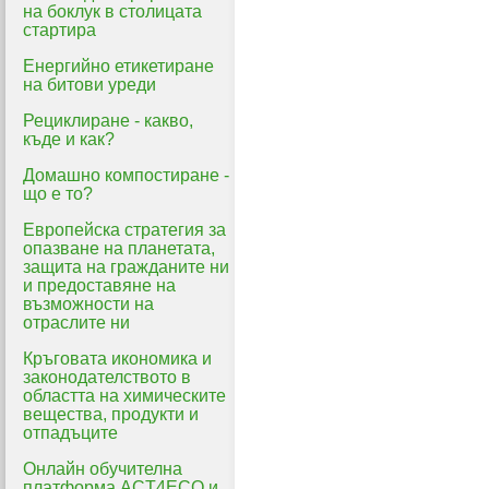
на боклук в столицата
стартира
Енергийно етикетиране
на битови уреди
Рециклиране - какво,
къде и как?
Домашно компостиране -
що е то?
Eвропейска стратегия за
опазване на планетата,
защита на гражданите ни
и предоставяне на
възможности на
отраслите ни
Кръговата икономика и
законодателството в
областта на химическите
вещества, продукти и
отпадъците
Онлайн обучителна
платформа ACT4ECO и