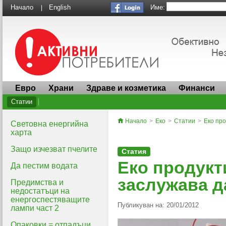
Име:
Начало
English
|
Евро
Храни
Здраве и козметика
Финанси
Статии
Начало
>
Еко
>
Статии
>
Еко про
Световна енергийна
харта
Защо изчезват пчелите
Статия
Еко продукти
Да пестим водата
заслужава д
Предимства и
недостатъци на
енергоспестяващите
Публикуван на: 20/01/2012
лампи част 2
Опаковки = отпадъци