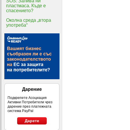
SOS: Залива ни
пластмаса. Къде е
спасението?
Околна среда „втора
употреба“
Дарение
Подкрепете Асоциация
Активни Потребители чрез
дарение през платежната
система PayPal
Дарете