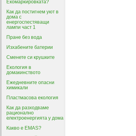
Екомаркировката?
Как да постигнем уют в
дома с
енергоспестяващи
лампи част 1
Пране без вода
Изхабените батерии
Сменете си крушките
Екология в
домакинството
Ежедневните опасни
химикали
Пластмасова екология
Как да разходваме
рационално
електроенергията у дома
Какво е EMAS?