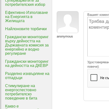
супермаркетите за
потребителския избор
Ефективно Използване
Вашият комен
на Енергията в
Жилищата
Найлоновите торбички
anonymous
Граждански мониторинг
върху дейността на
Държавната комисия за
енергийно и водно
регулиране
Граждански мониторинг
Удостоверяван
на дейността на ДКЕВР
повече):
Разделно изхвърляне на
отпадъци
Стимулиране на
енергоспестовно
потребителско
поведение в бита
Какво е