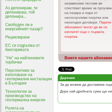
независими тестове ви
Аз депонирам, ти
спестяват време за проучва
депонираш, той
на пазара и пари от
депонира...
несполучливи покупки или
неизгодни договори.
Парите
Свободен ли е
абонамент могат да ви се
енергийният пазар?
изплатят още с първата
покупка
.
Рециклиране
ЕС се отдръпва от
биогоривата
"Не" на найлоновите
Вижте нашите абонаме
торбички
Перспективи за
използване на
Дарение
геотермални инсталации
в България
За да можем да доставяме още
Технологии за
Дори най-дребната сума ще ни
производство на
геотермална енергия
Ролята на