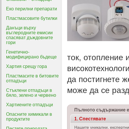
Еко перилни препарати
Пластмасовите бутилки
Данъци върху
въглеродните емисии
спасяват дъждовните
гори
Генетично-
ток, отопление и
модифицирано бъдеще
Хартия срещу гора
високотехнологи
Пластмасите в битовите
да постигнете ж
отпадъци
може да се разд
Стъклени отпадъци в
бяло, зелено и червено
Хартиените отпадъци
Пълното съдържание е 
Опасните химикали в
1. Спестявате
продуктите
Нашите уникални, експертни
Пестете природата