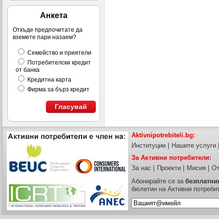
Анкета
Откъде предпочитате да
вземете пари назаем?
Семейство и приятели
Потребителски кредит
от банка
Кредитна карта
Фирма за бърз кредит
Гласувай
Aktivnipotrebiteli.bg:
Институции
|
Нашите услуги
За Активни потребители:
За нас
|
Проекти
|
Мисия
|
От
Абонирайте се за
безплатни
бюлетин на Активни потреби