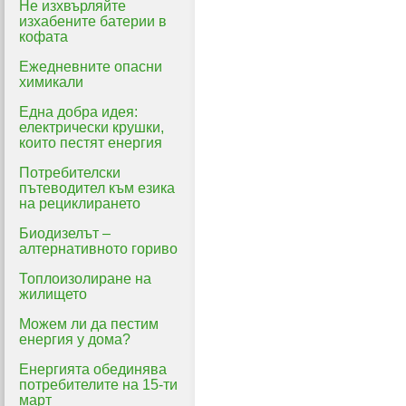
Не изхвърляйте
изхабените батерии в
кофата
Ежедневните опасни
химикали
Една добра идея:
електрически крушки,
които пестят енергия
Потребителски
пътеводител към езика
на рециклирането
Биодизелът –
алтернативното гориво
Топлоизолиране на
жилището
Можем ли да пестим
енергия у дома?
Енергията обединява
потребителите на 15-ти
март