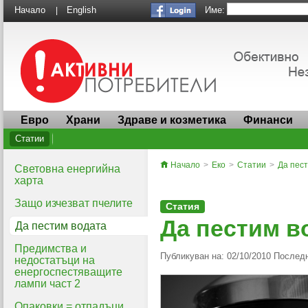
Име:
Начало
English
|
Евро
Храни
Здраве и козметика
Финанси
Статии
Начало
>
Еко
>
Статии
>
Да пес
Световна енергийна
харта
Защо изчезват пчелите
Статия
Да пестим в
Да пестим водата
Предимства и
Публикуван на: 02/10/2010 Последн
недостатъци на
енергоспестяващите
лампи част 2
Опаковки = отпадъци