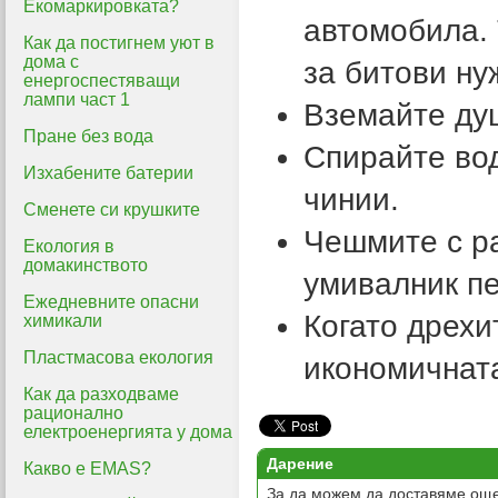
Екомаркировката?
автомобила. 
Как да постигнем уют в
дома с
за битови ну
енергоспестяващи
лампи част 1
Вземайте ду
Пране без вода
Спирайте вод
Изхабените батерии
чинии.
Сменете си крушките
Чешмите с ра
Екология в
домакинството
умивалник пе
Ежедневните опасни
Когато дрехи
химикали
Пластмасова екология
икономичнат
Как да разходваме
рационално
електроенергията у дома
Дарение
Какво е EMAS?
За да можем да доставяме още