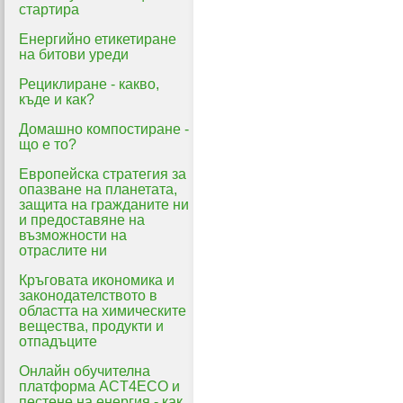
стартира
Енергийно етикетиране
на битови уреди
Рециклиране - какво,
къде и как?
Домашно компостиране -
що е то?
Eвропейска стратегия за
опазване на планетата,
защита на гражданите ни
и предоставяне на
възможности на
отраслите ни
Кръговата икономика и
законодателството в
областта на химическите
вещества, продукти и
отпадъците
Онлайн обучителна
платформа ACT4ECO и
пестене на енергия - как