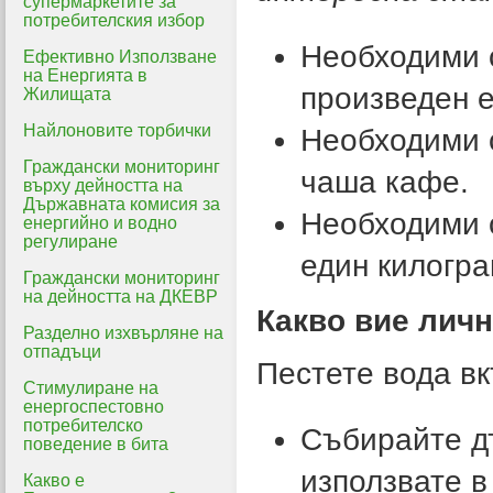
супермаркетите за
потребителския избор
Необходими с
Ефективно Използване
на Енергията в
произведен е
Жилищата
Найлоновите торбички
Необходими с
Граждански мониторинг
чаша кафе.
върху дейността на
Държавната комисия за
Необходими с
енергийно и водно
регулиране
един килогра
Граждански мониторинг
на дейността на ДКЕВР
Какво вие лич
Разделно изхвърляне на
отпадъци
Пестете вода в
Стимулиране на
енергоспестовно
потребителско
Събирайте д
поведение в бита
използвате в
Какво е