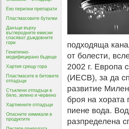
Еко перилни препарати
Пластмасовите бутилки
Данъци върху
въглеродните емисии
спасяват дъждовните
гори
подходяща кана
Генетично-
от болести, всл
модифицирано бъдеще
2002 г. Европа 
Хартия срещу гора
(ИЕСВ), за да с
Пластмасите в битовите
отпадъци
развитие Милен
Стъклени отпадъци в
бяло, зелено и червено
броя на хората 
Хартиените отпадъци
пиене вода. Вод
Опасните химикали в
продуктите
разпределена с
Пестете природата