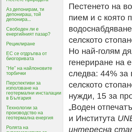
Пестенето на во
Аз депонирам, ти
депонираш, той
пием и с която 
депонира...
водоснабдяване
Свободен ли е
енергийният пазар?
селското стопан
Рециклиране
Но най-голям дя
ЕС се отдръпва от
биогоривата
генериране на е
"Не" на найлоновите
следва: 44% за 
торбички
селското стопан
Перспективи за
използване на
геотермални инсталации
нужди, 15 за п
в България
„Воден отпечатъ
Технологии за
производство на
и Института
UNE
геотермална енергия
Ролята на
интересна ста