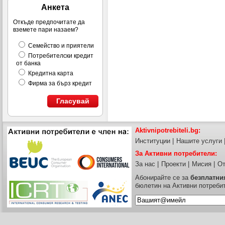
Анкета
Откъде предпочитате да
вземете пари назаем?
Семейство и приятели
Потребителски кредит
от банка
Кредитна карта
Фирма за бърз кредит
Гласувай
Aktivnipotrebiteli.bg:
Институции
|
Нашите услуги
За Активни потребители:
За нас
|
Проекти
|
Мисия
|
От
Абонирайте се за
безплатни
бюлетин на Активни потреби