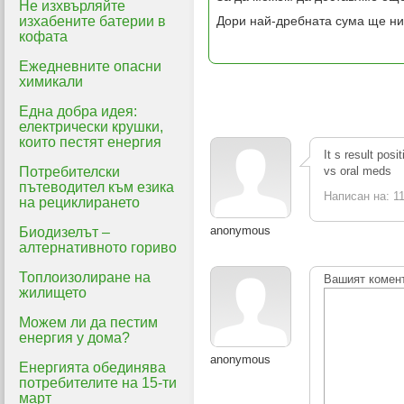
Не изхвърляйте
изхабените батерии в
Дори най-дребната сума ще ни
кофата
Ежедневните опасни
химикали
Една добра идея:
електрически крушки,
които пестят енергия
It s result posi
Потребителски
vs oral meds
пътеводител към езика
Написан на: 11
на рециклирането
anonymous
Биодизелът –
алтернативното гориво
Топлоизолиране на
Вашият комен
жилището
Можем ли да пестим
енергия у дома?
anonymous
Енергията обединява
потребителите на 15-ти
март