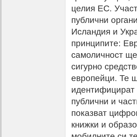
целия ЕС. Участ
публични органи
Исландия и Укра
принципите: Ев
самоличност ще
сигурно средст
европейци. Те щ
идентифицират п
публични и част
показват цифро
книжки и образ
мобилните си т