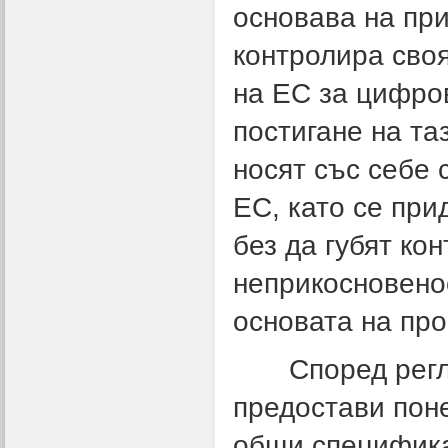
основава на при
контролира сво
на ЕС за цифро
постигане на та
носят със себе 
ЕС, като се при
без да губят ко
неприкосновенос
основата на про
Според реглам
предостави пон
общи специфика