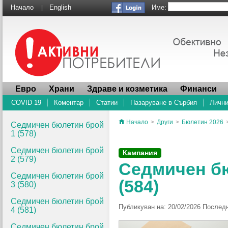
Име:
Начало
English
|
Евро
Храни
Здраве и козметика
Финанси
COVID 19
Коментар
Статии
Пазаруване в Сърбия
Лични
Начало
>
Други
>
Бюлетин 2026
Седмичен бюлетин брой
1 (578)
Седмичен бюлетин брой
Кампания
2 (579)
Седмичен б
Седмичен бюлетин брой
(584)
3 (580)
Седмичен бюлетин брой
Публикуван на: 20/02/2026 Последн
4 (581)
Седмичен бюлетин брой