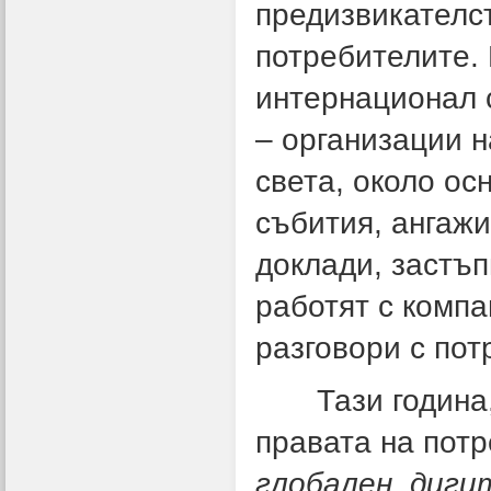
предизвикателст
потребителите.
интернационал 
– организации н
света, около ос
събития, ангажи
доклади, застъп
работят с комп
разговори с пот
Тази година, в
правата на потр
глобален диги