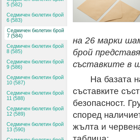
5 (582)
Седмичен бюлетин брой
6 (583)
Седмичен бюлетин брой
7 (584)
на 26 марки ша
Седмичен бюлетин брой
брой представя
8 (585)
Седмичен бюлетин брой
съставките в 
9 (586)
На базата на 
Седмичен бюлетин брой
10 (587)
съставките със
Седмичен бюлетин брой
11 (588)
безопасност. Гр
Седмичен бюлетин брой
според наличиет
12 (589)
Седмичен бюлетин брой
жълта и червен
13 (590)
таблица:
Седмичен бюлетин брой