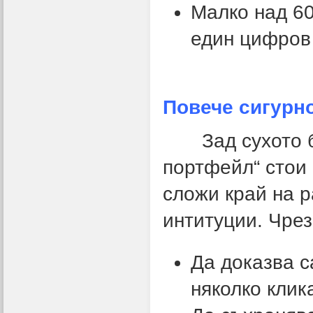
Малко над 60
един цифров 
Повече сигурн
Зад сухото бю
портфейл“ стои
сложи край на р
интитуции. Чрез
Да доказва с
няколко клик