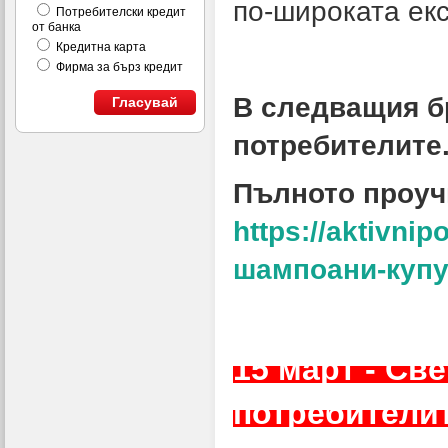
по‑широката екс
Потребителски кредит
от банка
Кредитна карта
Фирма за бърз кредит
В следващия б
Гласувай
потребителите
Пълното проуч
https://aktivnip
шампоани-куп
15 март - Св
потребители