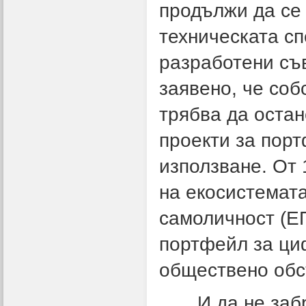
продължи да се 
техническата с
разработени съ
заявено, че со
трябва да оста
проекти за порт
използване. От
на екосистемат
самоличност (Е
портфейл за ци
обществено обс
И да не забра