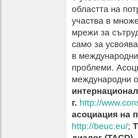
областта на пот
участва в множ
мрежи за сътру
само за усвоява
в международни
проблеми. Асоц
международни о
интернационал 
г.
http://www.con
асоциация на по
http://beuc.eu/
;
Т
диалог (TACD) -