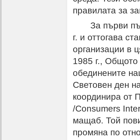
правилата за з
За първи път п
г. и оттогава с
организации в ц
1985 г., Общото
обединените на
Световен ден на
координира от 
/Consumers Inter
мащаб. Той пов
промяна по отн