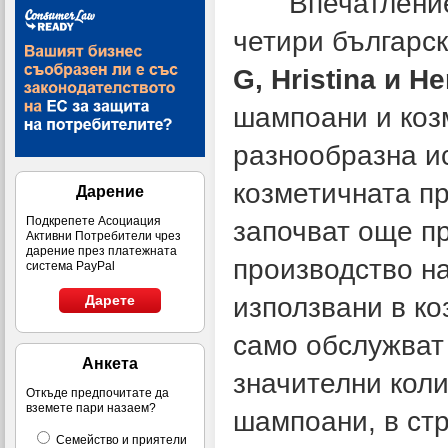
Впечатление пр
четири българс
G, Hristina и He
шампоани и коз
разнообразна ис
козметичната п
Дарение
Подкрепете Асоциация
започват още пр
Активни Потребители чрез
дарение през платежната
производство на
система PayPal
използвани в ко
Дарете
само обслужват 
Анкета
значителни кол
Откъде предпочитате да
вземете пари назаем?
шампоани, в стр
Семейство и приятели