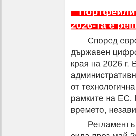
Портфейлите
2026-та е р
Според европе
държавен цифро
края на 2026 г.
административни
от технологична
рамките на ЕС. 
времето, незави
Регламентът з
сила през май 2