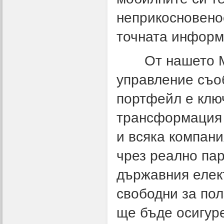
неприкосновенос
точната информа
От нашето Мин
управление съо
портфейл е клю
трансформация 
и всяка компани
чрез реално па
държавния елек
свободни за по
ще бъде осигур