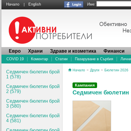
Име:
Начало
English
|
Евро
Храни
Здраве и козметика
Финанси
COVID 19
Коментар
Статии
Пазаруване в Сърбия
Лични
Начало
>
Други
>
Бюлетин 2026
Седмичен бюлетин брой
1 (578)
Кампания
Седмичен бюлетин брой
2 (579)
Седмичен бюлетин б
Седмичен бюлетин брой
3 (580)
Седмичен бюлетин брой
4 (581)
Седмичен бюлетин брой