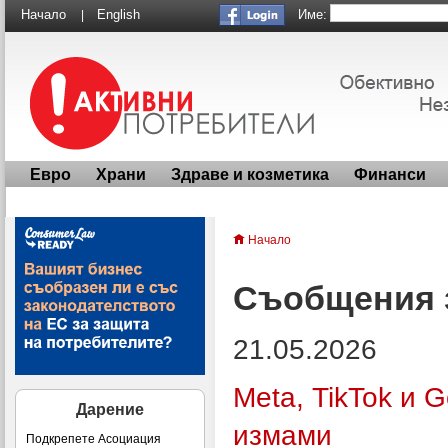
Име:
Начало
English
|
Евро
Храни
Здраве и козметика
Финанси
Начало
Съобщения 
21.05.2026
Meta, TikTok и 
Дарение
измами
Подкрепете Асоциация