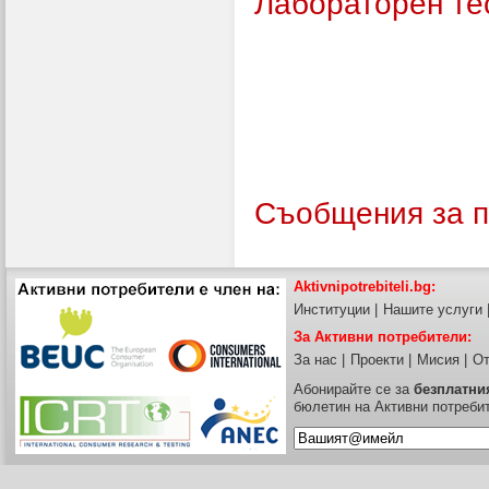
Лабораторен те
Съобщения за п
Aktivnipotrebiteli.bg:
Институции
|
Нашите услуги
За Активни потребители:
За нас
|
Проекти
|
Мисия
|
От
Абонирайте се за
безплатни
бюлетин на Активни потреби