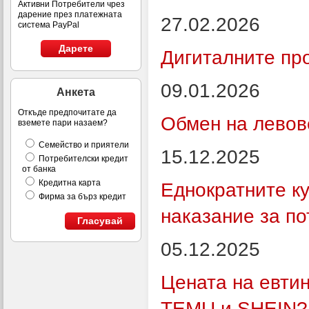
Активни Потребители чрез
дарение през платежната
27.02.2026
система PayPal
Дарете
Дигиталните про
09.01.2026
Анкета
Откъде предпочитате да
Обмен на левов
вземете пари назаем?
Семейство и приятели
15.12.2025
Потребителски кредит
от банка
Кредитна карта
Еднократните ку
Фирма за бърз кредит
наказание за п
Гласувай
05.12.2025
Цената на евтин
TEMU и SHEIN?