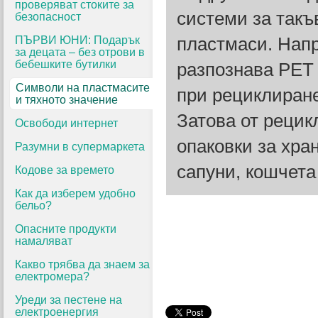
проверяват стоките за
системи за такъ
безопасност
ПЪРВИ ЮНИ: Подарък
пластмаси. Напр
за децата – без отрови в
бебешките бутилки
разпознава PET 
Символи на пластмасите
при рециклиране
и тяхното значение
Затова от рецик
Освободи интернет
опаковки за хра
Разумни в супермаркета
сапуни, кошчета 
Кодове за времето
Как да изберем удобно
бельо?
Опасните продукти
намаляват
Какво трябва да знаем за
електромера?
Уреди за пестене на
електроенергия