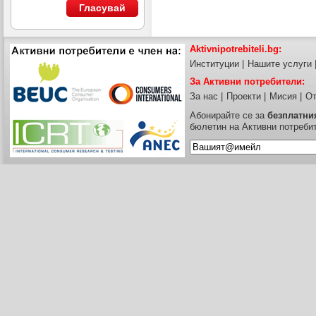
Гласувай
Aktivnipotrebiteli.bg:
Институции
|
Нашите услуги
За Активни потребители:
За нас
|
Проекти
|
Мисия
|
От
Абонирайте се за
безплатни
бюлетин на Активни потреби