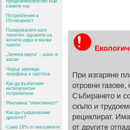
предизвикателство към
самите нас
Потребление и
Отговорност
Пазаруването като
терапия: здравето на
жените идва в малки
пакети
Екологич
„Зелена карта” – шанс и
капан
Чадър зарежда
При изгаряне пл
телефона и лаптопа
Как да възпитаме
отровни газове,
интелигентни
потребители
Събирането и со
Рекламна "обективност"
скъпо и трудоем
Как да съхраняваме
рециклират. Има
дрехите?
от другите отпа
Само 18% от магазините