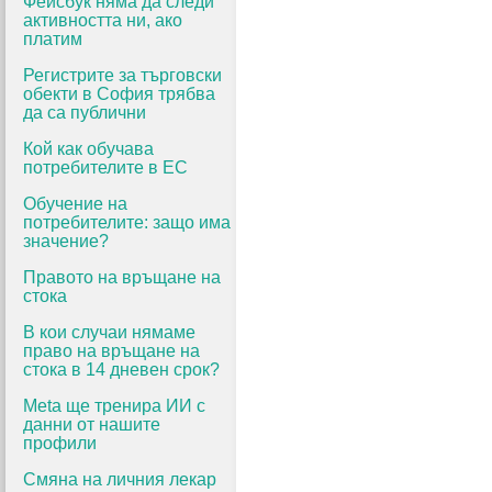
Фейсбук няма да следи
активността ни, ако
платим
Регистрите за търговски
обекти в София трябва
да са публични
Кой как обучава
потребителите в ЕС
Обучение на
потребителите: защо има
значение?
Правото на връщане на
стока
В кои случаи нямаме
право на връщане на
стока в 14 дневен срок?
Meta ще тренира ИИ с
данни от нашите
профили
Смяна на личния лекар