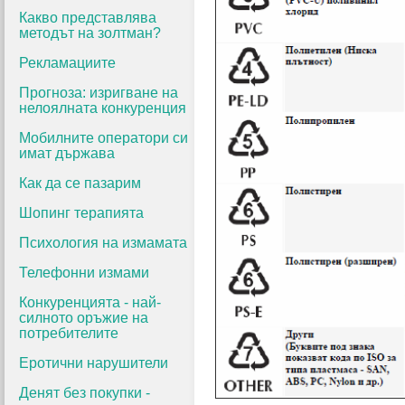
Какво представлява
методът на золтман?
Рекламациите
Прогноза: изригване на
нелоялната конкуренция
Мобилните оператори си
имат държава
Как да се пазарим
Шопинг терапията
Психология на измамата
Телефонни измами
Конкуренцията - най-
силното оръжие на
потребителите
Еротични нарушители
Денят без покупки -