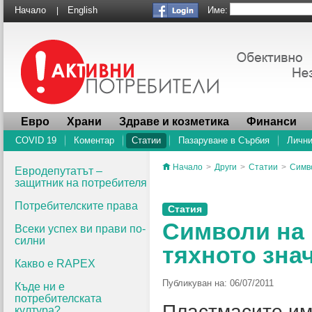
Име:
Начало
English
|
Евро
Храни
Здраве и козметика
Финанси
COVID 19
Коментар
Статии
Пазаруване в Сърбия
Лични
Начало
>
Други
>
Статии
>
Симво
Евродепутатът –
защитник на потребителя
Потребителските права
Статия
Символи на 
Всеки успех ви прави по-
силни
тяхното зна
Какво e RAPEX
Публикуван на: 06/07/2011
Къде ни е
потребителската
Пластмасите им
култура?