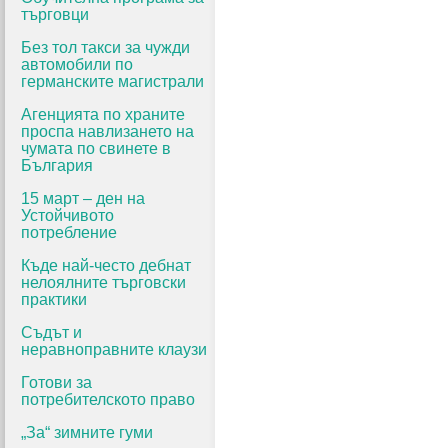
търговци
Без тол такси за чужди
автомобили по
германските магистрали
Агенцията по храните
проспа навлизането на
чумата по свинете в
България
15 март – ден на
Устойчивото
потребление
Къде най-често дебнат
нелоялните търговски
практики
Съдът и
неравноправните клаузи
Готови за
потребителското право
„За“ зимните гуми