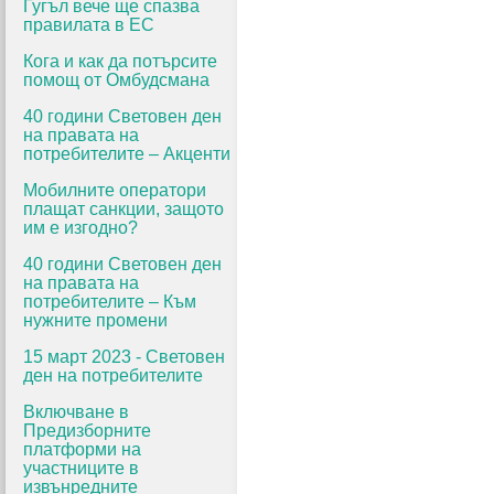
Гугъл вече ще спазва
правилата в ЕС
Кога и как да потърсите
помощ от Омбудсмана
40 години Световен ден
на правата на
потребителите – Акценти
Мобилните оператори
плащат санкции, защото
им е изгодно?
40 години Световен ден
на правата на
потребителите – Към
нужните промени
15 март 2023 - Световен
ден на потребителите
Включване в
Предизборните
платформи на
участниците в
извънредните