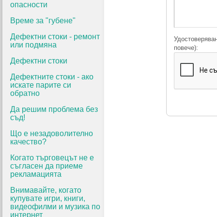
опасности
Време за "губене"
Дефектни стоки - ремонт
Удостоверяван
или подмяна
повече):
Дефектни стоки
Дефектните стоки - ако
искате парите си
обратно
Да решим проблема без
съд!
Що е незадоволително
качество?
Когато търговецът не е
съгласен да приеме
рекламацията
Внимавайте, когато
купувате игри, книги,
видеофилми и музика по
интернет