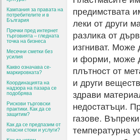
Кампания за правата на
предимствата им
потребителите и в
България
леки от други м
Пречки пред интернет
разлика от дърв
търговията – гледната
точка на бизнеса
изгниват. Може 
Месечни сметки без
усилия
и форми, може д
Какво означава се-
плътност от мет
маркировката?
и други веществ
Координацията на
надзора на пазара се
здрави материа
подобрява
Рискови търговски
недостатъци. Пр
практики. Как да се
защитим?
газове. Въпреки
Как да се предпазим от
температурна ус
опасни стоки и услуги?