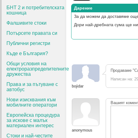
БНТ 2 и потребителската
Дарение
кошница
За да можем да доставяме още
Фалшивите стоки
Дори най-дребната сума ще ни
Потърсете правата си
Публични регистри
Къде е България?
Общи условия на
електроразпределителните
Продаваме "Сли
дружества
Написан на: 29
Права и за пътуване с
bojidar
автобус
Нови изисквания към
Вашият комен
мобилните оператори
Европейска процедура
за искове с малък
материален интерес
anonymous
Стоки и най-честите