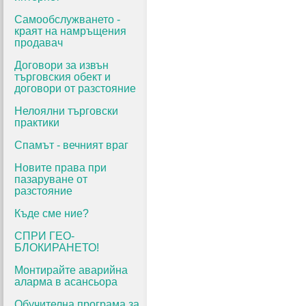
Самообслужването -
краят на намръщения
продавач
Договори за извън
търговския обект и
договори от разстояние
Нелоялни търговски
практики
Спамът - вечният враг
Новите права при
пазаруване от
разстояние
Къде сме ние?
СПРИ ГЕО-
БЛОКИРАНЕТО!
Монтирайте аварийна
аларма в асансьора
Обучителна програма за