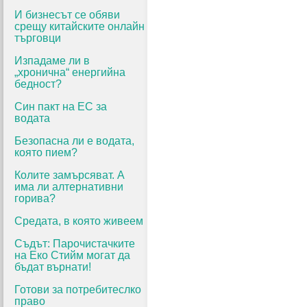
И бизнесът се обяви
срещу китайските онлайн
търговци
Изпадаме ли в
„хронична“ енергийна
бедност?
Син пакт на ЕС за
водата
Безопасна ли е водата,
която пием?
Колите замърсяват. А
има ли алтернативни
горива?
Средата, в която живеем
Съдът: Парочистачките
на Еко Стийм могат да
бъдат върнати!
Готови за потребитеслко
право