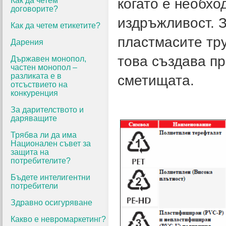
Как да четем
когато е необхо
договорите?
издръжливост. З
Как да четем етикетите?
пластмасите тру
Дарения
това създава пр
Държавен монопол,
частен монопол –
разликата е в
сметищата.
отсъствието на
конкуренция
За дарителството и
даряващите
Трябва ли да има
Национален съвет за
защита на
потребителите?
Бъдете интелигентни
потребители
Здравно осигуряване
Какво е невромаркетинг?