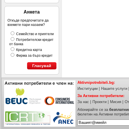
Анкета
Откъде предпочитате да
вземете пари назаем?
Семейство и приятели
Потребителски кредит
от банка
Кредитна карта
Фирма за бърз кредит
Гласувай
Aktivnipotrebiteli.bg:
Институции
|
Нашите услуги
За Активни потребители:
За нас
|
Проекти
|
Мисия
|
От
Абонирайте се за
безплатни
бюлетин на Активни потреби