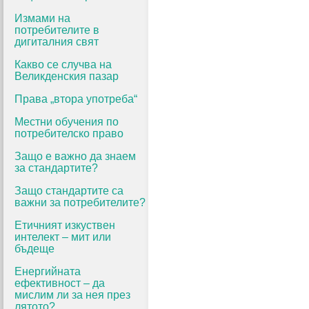
Измами на
потребителите в
дигиталния свят
Какво се случва на
Великденския пазар
Права „втора употреба“
Местни обучения по
потребителско право
Защо е важно да знаем
за стандартите?
Защо стандартите са
важни за потребителите?
Етичният изкуствен
интелект – мит или
бъдеще
Енергийната
ефективност – да
мислим ли за нея през
лятото?