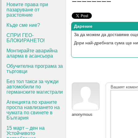
========
Новите права при
пазаруване от
разстояние
Къде сме ние?
Дарение
За да можем да доставяме още
СПРИ ГЕО-
БЛОКИРАНЕТО!
Дори най-дребната сума ще ни
Монтирайте аварийна
аларма в асансьора
Обучителна програма за
търговци
Без тол такси за чужди
автомобили по
Вашият комен
германските магистрали
Агенцията по храните
проспа навлизането на
чумата по свинете в
anonymous
България
15 март – ден на
Устойчивото