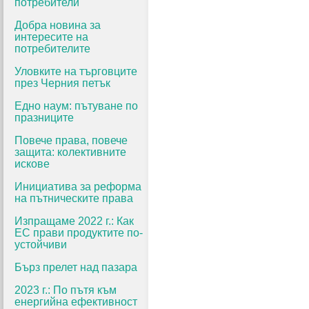
потребители
Добра новина за
интересите на
потребителите
Уловките на търговците
през Черния петък
Едно наум: пътуване по
празниците
Повече права, повече
защита: колективните
искове
Инициатива за реформа
на пътническите права
Изпращаме 2022 г.: Как
ЕС прави продуктите по-
устойчиви
Бърз прелет над пазара
2023 г.: По пътя към
енергийна ефективност