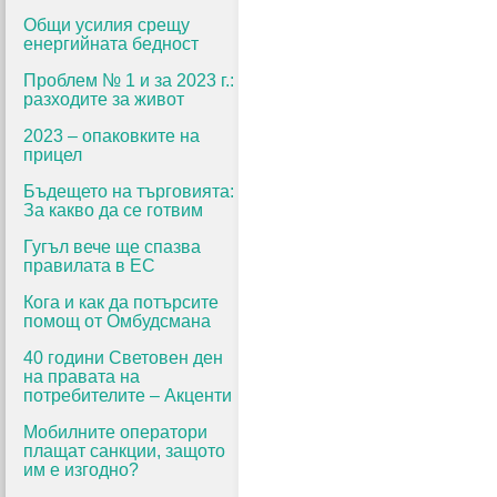
Общи усилия срещу
енергийната бедност
Проблем № 1 и за 2023 г.:
разходите за живот
2023 – опаковките на
прицел
Бъдещето на търговията:
За какво да се готвим
Гугъл вече ще спазва
правилата в ЕС
Кога и как да потърсите
помощ от Омбудсмана
40 години Световен ден
на правата на
потребителите – Акценти
Мобилните оператори
плащат санкции, защото
им е изгодно?