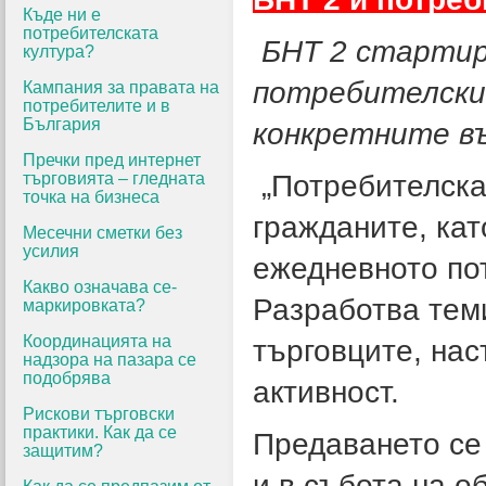
Къде ни е
потребителската
БНТ 2 старти
култура?
потребителски
Кампания за правата на
потребителите и в
България
конкретните в
Пречки пред интернет
търговията – гледната
„Потребителска
точка на бизнеса
гражданите, кат
Месечни сметки без
усилия
ежедневното по
Какво означава се-
Разработва теми
маркировката?
Координацията на
търговците, на
надзора на пазара се
подобрява
активност.
Рискови търговски
практики. Как да се
Предаването се
защитим?
и в събота на об