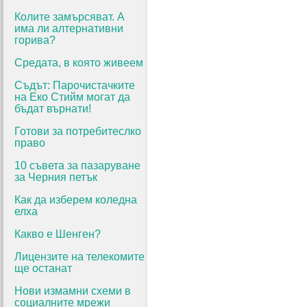
Колите замърсяват. А
има ли алтернативни
горива?
Средата, в която живеем
Съдът: Парочистачките
на Еко Стийм могат да
бъдат върнати!
Готови за потребитеслко
право
10 съвета за пазаруване
за Черния петък
Как да изберем коледна
елха
Какво е Шенген?
Лицензите на телекомите
ще останат
Нови измамни схеми в
социалните мрежи