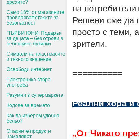
дрехите?
на потребители
Само 18% от магазините
проверяват стоките за
Решени сме да 
безопасност
просто с теми, 
ПЪРВИ ЮНИ: Подарък
за децата – без отрови в
зрители.
бебешките бутилки
Символи на пластмасите
и тяхното значение
Освободи интернет
==========
Електроника втора
употреба
Разумни в супермаркета
Реални хора и 
Кодове за времето
Как да изберем удобно
бельо?
Опасните продукти
„От Чикаго п
намаляват