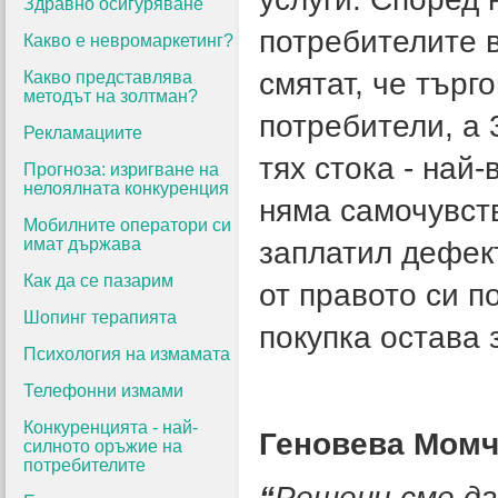
Здравно осигуряване
потребителите в
Какво е невромаркетинг?
смятат, че търг
Какво представлява
методът на золтман?
потребители, а 
Рекламациите
тях стока - най
Прогноза: изригване на
нелоялната конкуренция
няма самочувст
Мобилните оператори си
имат държава
заплатил дефект
Как да се пазарим
от правото си п
Шопинг терапията
покупка остава 
Психология на измамата
Телефонни измами
Конкуренцията - най-
Геновева Момче
силното оръжие на
потребителите
“
Решени сме да