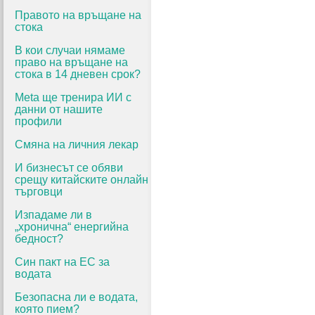
Правото на връщане на
стока
В кои случаи нямаме
право на връщане на
стока в 14 дневен срок?
Meta ще тренира ИИ с
данни от нашите
профили
Смяна на личния лекар
И бизнесът се обяви
срещу китайските онлайн
търговци
Изпадаме ли в
„хронична“ енергийна
бедност?
Син пакт на ЕС за
водата
Безопасна ли е водата,
която пием?