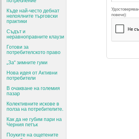
потребление
Удостоверяван
Къде най-често дебнат
повече):
нелоялните търговски
практики
Съдът и
неравноправните клаузи
Готови за
потребителското право
„За“ зимните гуми
Нова идея от Активни
потребители
В очакване на големия
пазар
Колективните искове в
полза на потребителите.
Как да не губим пари на
Черния петък
Поуките на ощетените