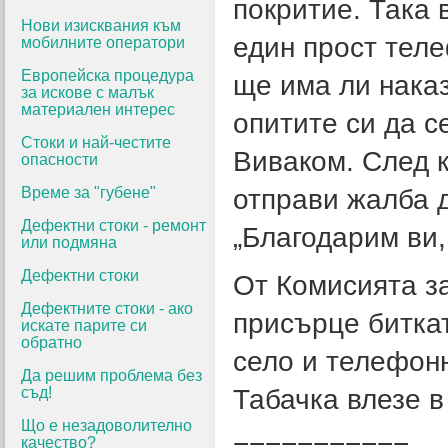
покритие.
Така 
Нови изисквания към
един прост теле
мобилните оператори
Европейска процедура
ще има ли наказ
за искове с малък
материален интерес
опитите си да 
Стоки и най-честите
Виваком. След к
опасности
Време за "губене"
отправи жалба д
Дефектни стоки - ремонт
„Благодарим ви,
или подмяна
Дефектни стоки
От Комисията з
Дефектните стоки - ако
присърце битка
искате парите си
обратно
село и телефон
Да решим проблема без
съд!
Табачка влезе в
Що е незадоволително
===========
качество?