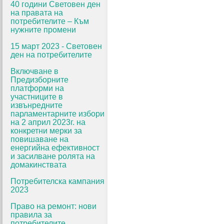
40 години Световен ден
на правата на
потребителите – Към
нужните промени
15 март 2023 - Световен
ден на потребителите
Включване в
Предизборните
платформи на
участниците в
извънредните
парламентарните избори
на 2 април 2023г. на
конкретни мерки за
повишаване на
енергийна ефективност
и засилване ролята на
домакинствата
Потребителска кампания
2023
Право на ремонт: нови
правила за
потребителите