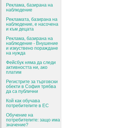
Реклама, базирана на
наблюдение
Рекламата, базирана на
наблюдение, е насочена
и към децата
Реклама, базирана на
наблюдение - Внушение
и изкуствено пораждане
на нужда
Фейсбук няма да следи
активността ни, ако
платим
Регистрите за търговски
обекти в София трябва
да са публични
Кой как обучава
потребителите в ЕС
Обучение на
потребителите: защо има
значение?