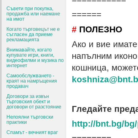
Съвети при покупка,
======
продажба или наемане
на имот
#
ПОЛЕЗНО
Когато търговецът не е
съгласен да приеме
рекламацията
Ако и вие имате
Внимавайте, когато
напълним иконо
купувате игри, книги,
видеофилми и музика по
интернет
кошница, может
Самообслужването -
koshniza@bnt.
краят на намръщения
продавач
Договори за извън
търговския обект и
договори от разстояние
Гледайте пред
Нелоялни търговски
http://bnt.bg/b
практики
Спамът - вечният враг