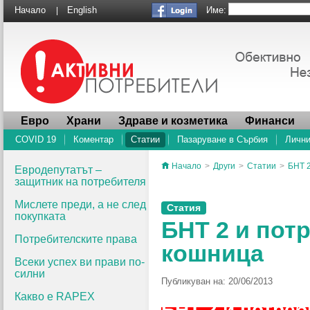
Име:
Начало
English
|
Евро
Храни
Здраве и козметика
Финанси
COVID 19
Коментар
Статии
Пазаруване в Сърбия
Лични
Начало
>
Други
>
Статии
>
БНТ 
Евродепутатът –
защитник на потребителя
Мислете преди, а не след
Статия
покупката
БНТ 2 и пот
Потребителските права
кошница
Всеки успех ви прави по-
силни
Публикуван на: 20/06/2013
Какво e RAPEX
БНТ 2 и потре