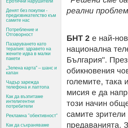
Еротични нарушители
реални проблем
Денят без покупки -
предизвикателство към
самите нас
Потребление и
Отговорност
БНТ 2
е най-нов
Пазаруването като
национална теле
терапия: здравето на
жените идва в малки
България". През
пакети
„Зелена карта” – шанс и
обикновения чов
капан
големите, така 
Чадър зарежда
телефона и лаптопа
мисия е да нап
Как да възпитаме
интелигентни
този начин обще
потребители
самите зрители 
Рекламна "обективност"
предаванията. З
Как да съхраняваме