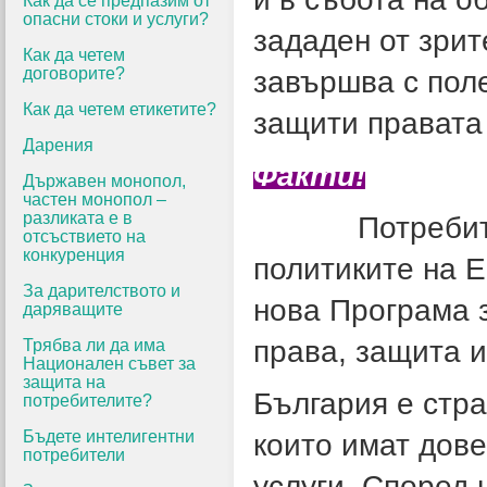
Как да се предпазим от
опасни стоки и услуги?
зададен от зрит
Как да четем
договорите?
завършва с поле
Как да четем етикетите?
защити правата 
Дарения
Факти!
Държавен монопол,
частен монопол –
разликата е в
Потребителит
отсъствието на
конкуренция
политиките на 
За дарителството и
нова Програма 
даряващите
права, защита и
Трябва ли да има
Национален съвет за
защита на
България е стра
потребителите?
Бъдете интелигентни
които имат дове
потребители
услуги. Според 