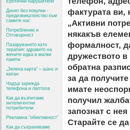
телефон, адрес
Еротични нарушители
фактурата ви, 
Денят без покупки -
предизвикателство към
самите нас
„Активни потре
Потребление и
някакъв елеме
Отговорност
формалност, д
Пазаруването като
терапия: здравето на
дружеството в 
жените идва в малки
пакети
обратна разпис
„Зелена карта” – шанс и
капан
за да получите
Чадър зарежда
имате неоспори
телефона и лаптопа
Как да възпитаме
получил жалба
интелигентни
потребители
запознат с нея
Рекламна "обективност"
Старайте се да
Как да съхраняваме