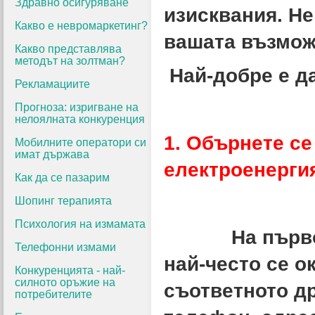
Здравно осигуряване
изисквания.
Не
Какво е невромаркетинг?
вашата възмож
Какво представлява
методът на золтман?
Най-добре е д
Рекламациите
Прогноза: изригване на
нелоялната конкуренция
1. Обърнете се
Мобилните оператори си
имат държава
електроенерги
Как да се пазарим
Шопинг терапията
Психология на измамата
На първо мяс
Телефонни измами
най-често се о
Конкуренцията - най-
силното оръжие на
съответното др
потребителите