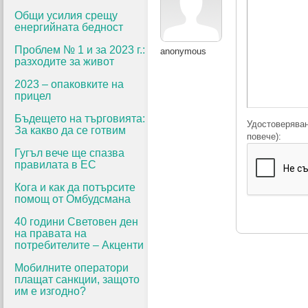
Общи усилия срещу
енергийната бедност
Проблем № 1 и за 2023 г.:
anonymous
разходите за живот
2023 – опаковките на
прицел
Бъдещето на търговията:
Удостоверяван
За какво да се готвим
повече):
Гугъл вече ще спазва
правилата в ЕС
Кога и как да потърсите
помощ от Омбудсмана
40 години Световен ден
на правата на
потребителите – Акценти
Мобилните оператори
плащат санкции, защото
им е изгодно?