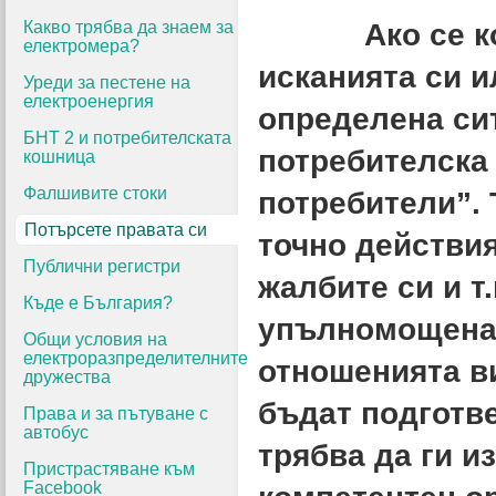
Какво трябва да знаем за
Ако се колеб
електромера?
исканията си и
Уреди за пестене на
електроенергия
определена си
БНТ 2 и потребителската
потребителска 
кошница
Фалшивите стоки
потребители”.
Потърсете правата си
точно действия
Публични регистри
жалбите си и т
Къде е България?
упълномощена,
Общи условия на
електроразпределителните
отношенията ви
дружества
бъдат подготв
Права и за пътуване с
автобус
трябва да ги и
Пристрастяване към
Facebook