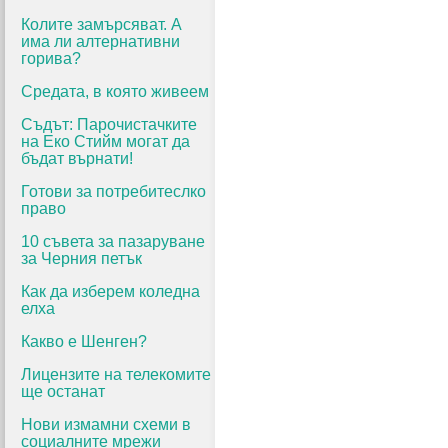
Колите замърсяват. А
има ли алтернативни
горива?
Средата, в която живеем
Съдът: Парочистачките
на Еко Стийм могат да
бъдат върнати!
Готови за потребитеслко
право
10 съвета за пазаруване
за Черния петък
Как да изберем коледна
елха
Какво е Шенген?
Лицензите на телекомите
ще останат
Нови измамни схеми в
социалните мрежи