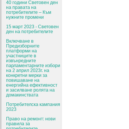
40 години Световен ден
на правата на
потребителите – Към
нужните промени
15 март 2023 - Световен
ден на потребителите
Включване в
Предизборните
платформи на
участниците в
извънредните
парламентарните избори
на 2 април 2023г. на
конкретни мерки за
повишаване на
енергийна ефективност
и засилване ролята на
домакинствата
Потребителска кампания
2023
Право на ремонт: нови
правила за
потребителите