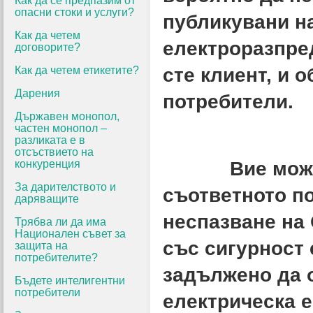
Как да се предпазим от
опасни стоки и услуги?
публикувани н
Как да четем
електроразпре
договорите?
Как да четем етикетите?
сте клиент, и 
Дарения
потребители.
Държавен монопол,
частен монопол –
разликата е в
отсъствието на
конкуренция
Вие може да
За дарителството и
съответното п
даряващите
неспазване на
Трябва ли да има
Национален съвет за
със сигурност 
защита на
потребителите?
задължено да 
Бъдете интелигентни
потребители
електрическа 