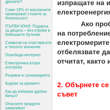
изпращате на и
дрехите?
Само 18% от магазините
електроенерги
проверяват стоките за
безопасност
Ако проблемъ
ПЪРВИ ЮНИ: Подарък
за децата – без отрови в
на потребление
бебешките бутилки
електромерите,
Символи на пластмасите
и тяхното значение
отбелязвате да
Освободи интернет
отчитат, както 
Електроника втора
употреба
Разумни в супермаркета
2. Обърнете се
Кодове за времето
Как да изберем удобно
съвет
бельо?
Опасните продукти
намаляват