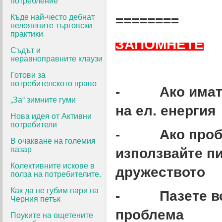
потребление
Къде най-често дебнат
========
нелоялните търговски
практики
ЗАПОМНЕТЕ
Съдът и
неравноправните клаузи
Готови за
потребителското право
- Ако имате 
„За“ зимните гуми
на ел. енергия
Нова идея от Активни
потребители
- Ако пробле
В очакване на големия
пазар
използвайте пи
Колективните искове в
дружеството
полза на потребителите.
Как да не губим пари на
- Пазете всич
Черния петък
проблема
Поуките на ощетените