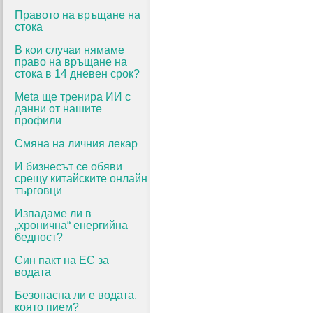
Правото на връщане на
стока
В кои случаи нямаме
право на връщане на
стока в 14 дневен срок?
Meta ще тренира ИИ с
данни от нашите
профили
Смяна на личния лекар
И бизнесът се обяви
срещу китайските онлайн
търговци
Изпадаме ли в
„хронична“ енергийна
бедност?
Син пакт на ЕС за
водата
Безопасна ли е водата,
която пием?