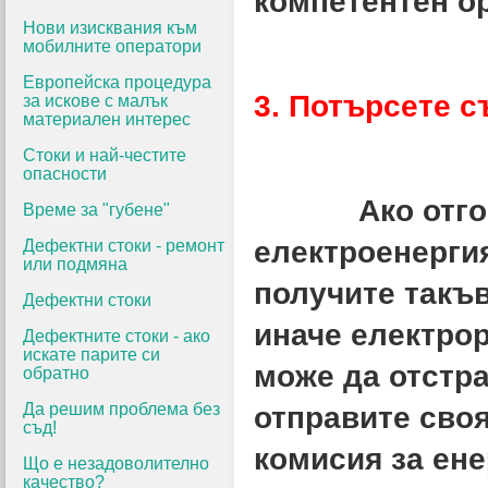
компетентен ор
Нови изисквания към
мобилните оператори
Европейска процедура
3. Потърсете 
за искове с малък
материален интерес
Стоки и най-честите
опасности
Ако отговор
Време за "губене"
електроенерги
Дефектни стоки - ремонт
или подмяна
получите такъв,
Дефектни стоки
иначе електро
Дефектните стоки - ако
искате парите си
може да отстра
обратно
Да решим проблема без
отправите сво
съд!
комисия за ене
Що е незадоволително
качество?