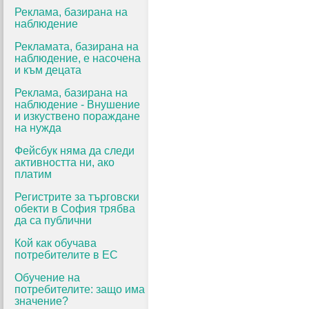
Реклама, базирана на
наблюдение
Рекламата, базирана на
наблюдение, е насочена
и към децата
Реклама, базирана на
наблюдение - Внушение
и изкуствено пораждане
на нужда
Фейсбук няма да следи
активността ни, ако
платим
Регистрите за търговски
обекти в София трябва
да са публични
Кой как обучава
потребителите в ЕС
Обучение на
потребителите: защо има
значение?