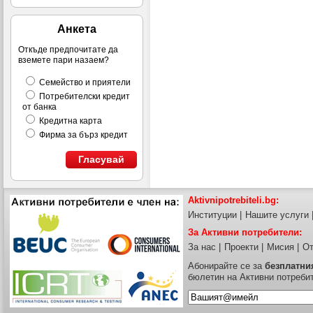
Анкета
Откъде предпочитате да
вземете пари назаем?
Семейство и приятели
Потребителски кредит
от банка
Кредитна карта
Фирма за бърз кредит
Гласувай
Aktivnipotrebiteli.bg:
Институции
|
Нашите услуги
За Активни потребители:
За нас
|
Проекти
|
Мисия
|
От
Абонирайте се за
безплатни
бюлетин на Активни потреби