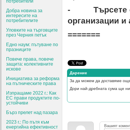
потребители
- Търсете съ
Добра новина за
интересите на
организации и 
потребителите
Уловките на търговците
=======
през Черния петък
Едно наум: пътуване по
празниците
Повече права, повече
защита: колективните
искове
Дарение
Инициатива за реформа
За да можем да доставяме още
на пътническите права
Дори най-дребната сума ще ни
Изпращаме 2022 г.: Как
ЕС прави продуктите по-
устойчиви
Бърз прелет над пазара
2023 г.: По пътя към
Вашият комен
енергийна ефективност