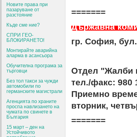
Новите права при
пазаруване от
=======
разстояние
Държавна коми
Къде сме ние?
СПРИ ГЕО-
гр. София, бул
БЛОКИРАНЕТО!
Монтирайте аварийна
аларма в асансьора
Обучителна програма за
Отдел "Жалби 
търговци
тел./факс: 980 
Без тол такси за чужди
автомобили по
германските магистрали
Приемно време 
Агенцията по храните
вторник, четвъ
проспа навлизането на
чумата по свинете в
България
=======
15 март – ден на
Устойчивото