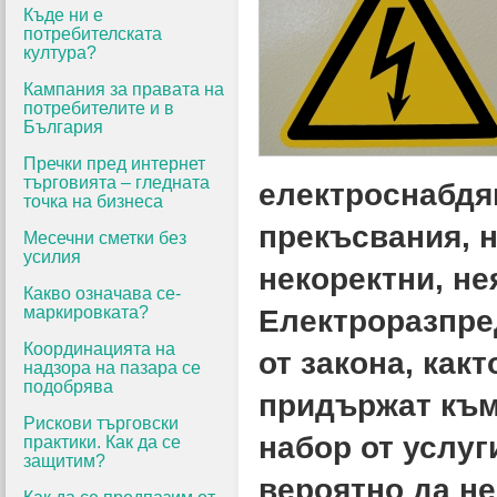
Къде ни е
потребителската
култура?
Кампания за правата на
потребителите и в
България
Пречки пред интернет
търговията – гледната
електроснабдя
точка на бизнеса
прекъсвания, н
Месечни сметки без
усилия
некоректни, не
Какво означава се-
маркировката?
Електроразпре
Координацията на
от закона, как
надзора на пазара се
подобрява
придържат към
Рискови търговски
набор от услуг
практики. Как да се
защитим?
вероятно да не