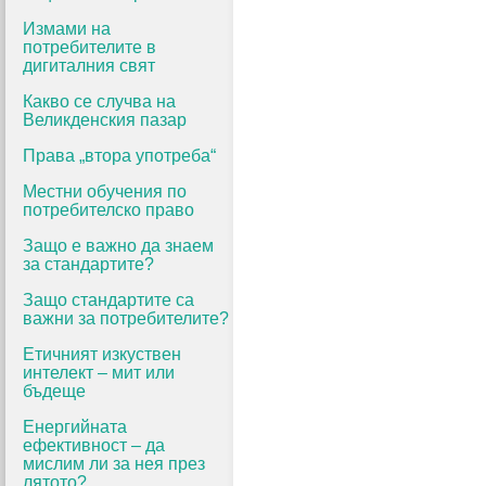
Измами на
потребителите в
дигиталния свят
Какво се случва на
Великденския пазар
Права „втора употреба“
Местни обучения по
потребителско право
Защо е важно да знаем
за стандартите?
Защо стандартите са
важни за потребителите?
Етичният изкуствен
интелект – мит или
бъдеще
Енергийната
ефективност – да
мислим ли за нея през
лятото?